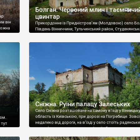
Болган. Червоний млин і таємничи
цвинтар
ар
им він
Прикордонне із Придністров’ям (Молдовою) село Бо
 можна
Південь Вінниччини, Тульчинський район, Студенянськ
цвинтар
громада. У селі мешкає близько тисячі осіб. Спочатку
Maps –
дізналися, що у Болгані є величезний захаращений
ро
старовинний цвинтар із кам’яними хрестами. Всі епітафі
лося
збереглися, написані кирилицею, церковнослов’янсь
мовою. За всіма традиційними ознаками – цвинтар
український. Хрести датуються 19 століттям. У 1924-1
роках Болган […]
Сніжна. Руїни палацу Залеських
Село Сніжна розташоване на самому в’їзді у Вінницьк
область із Київською, при дорозі на Погребище. Зовс
ом.
недалеко від дороги, на в’їзді у село стоїть радянське
 тут
рельєфне пано, яке показує жінку і яблуню, а трохи дал
, але є
десь серед дерев, заховалися руїни палацу Залеських.
и – цим