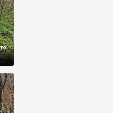
раві –
ото