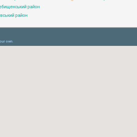
ебищенський район
івський район