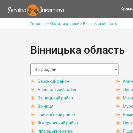
Крам
Головна
>
Міста та регіони
>
Вінницька область
Вінницька область
Барський район
Криж
Бершадський район
Липо
Вінницький район
Моги
Вінниця
Муро
Гайсинський район
Неми
Жмеринський район
Орат
Іллінецький район
Піща