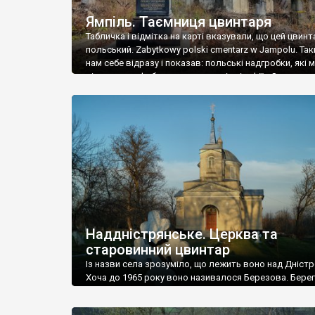
Ямпіль. Таємниця цвинтаря
Табличка і відмітка на карті вказували, що цей цвинт
польський. Zabytkowy polski cmentarz w Jampolu. Так
нам себе відразу і показав: польські надгробки, які
віднести до фабричних, польські епітафії… Загалом 
виявився величезним – порахували площу у Google
виявилося більше семи гектарів. Перше враження п
абсолютну звичайність польського цвинтаря вияви
оманливим – […]
Наддністрянське. Церква та
старовинний цвинтар
Із назви села зрозуміло, що лежить воно над Дністр
Хоча до 1965 року воно називалося Березова. Берег
доволі високий і крутий, як і майже всюди на Поділлі
кілька грунтових доріг, які збігають аж до самої вод