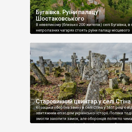
Бугаївка. Руїни палацу
Шостаковського
В невеликому (близько 200 жителів) селі Бугаївка, в 
непролазних чагарях стоять руїни палацу місцевого
поміщика Фелікса Шостаковського. Звели палац у 18
В радянський період у ньому спочатку містилася шк
потім клуб, ще пізніше – гуртожиток. У 60-х роках м
століття тут розмістили туберкульозну лікарню. Кол
палацу виїхала лікарня – ми точно не […]
Старовинний цвинтар у селі Стіна
Козацька оборона замку в селі Стіна у 1651 році є в
звитяжним епізодом української історії. Поляки тоді
змогли захопити замок, але оборонців полягло чимал
поховали на цвинтарі, який тоді називався Замковим
на місці замку церква із кам’яною огорожею, а цвинт