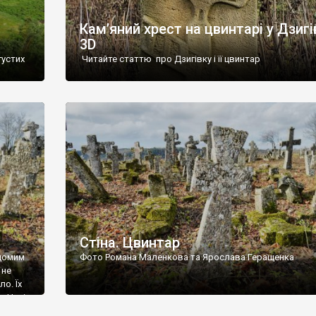
Кам’яний хрест на цвинтарі у Дзигі
3D
густих
Читайте статтю про Дзигівку і її цвинтар
93 році.
ола,
инулого
и із
Стіна. Цвинтар
ідомим
Фото Романа Маленкова та Ярослава Геращенка
 не
о. Їх
. Нині
ар є.