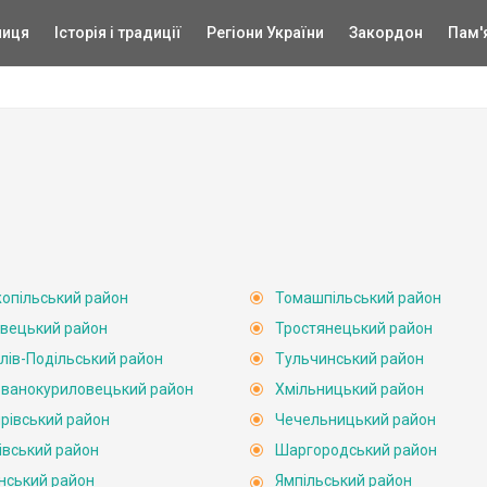
ниця
Історія і традиції
Регіони України
Закордон
Пам'
опільський район
Томашпільський район
вецький район
Тростянецький район
лів-Подільський район
Тульчинський район
ванокуриловецький район
Хмільницький район
рівський район
Чечельницький район
івський район
Шаргородський район
нський район
Ямпільський район