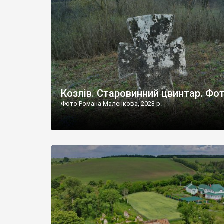
Наддністрянське відрізняється від більшості навко
сіл. У селі є мурована Михайлівська церква. Точної д
Козлів. Старовинний цвинтар. Фо
Фото Романа Маленкова, 2023 р.