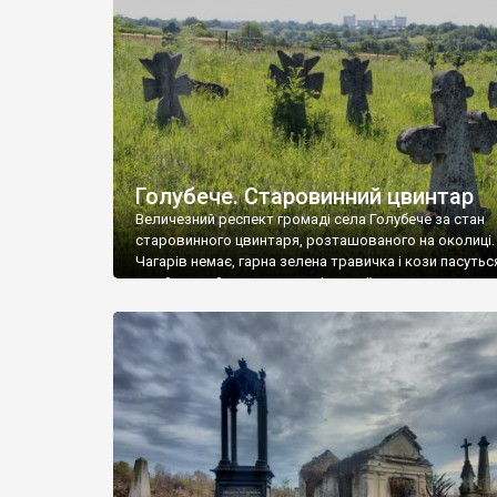
у Андрушівці, на Вінниччині. Такий стан […]
Голубече. Старовинний цвинтар
Величезний респект громаді села Голубече за стан
старовинного цвинтаря, розташованого на околиці.
Чагарів немає, гарна зелена травичка і кози пасутьс
– найкращий регулятор шкідливої, для старих клад
рослинності. Навесні, коли паростки дерев вкрива
бруньками, кози ті бруньки обгризають, бо то улюбл
делікатес. На цвинтарі у Голубечому ціла колекція
різноманітних форм хрестів. Село відносно невелике,