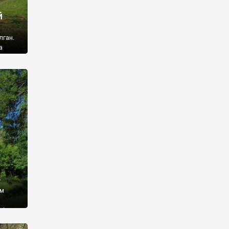
й
лган.
а
 ми
ї, які
кою
940
у
ім
і,
 З