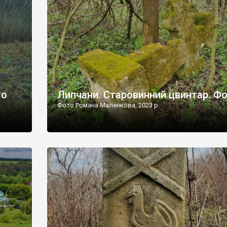
дороги їх не видно, але видно дві стареньких колії у т
лишніх
[…]
ати […]
то
Липчани. Старовинний цвинтар. Ф
Фото Романа Маленкова, 2023 р.