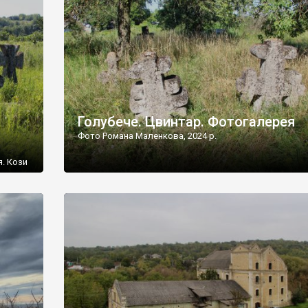
[…]
Голубече. Цвинтар. Фотогалерея
Фото Романа Маленкова, 2024 р.
я. Кози
овищ,
ються
ений
 […]