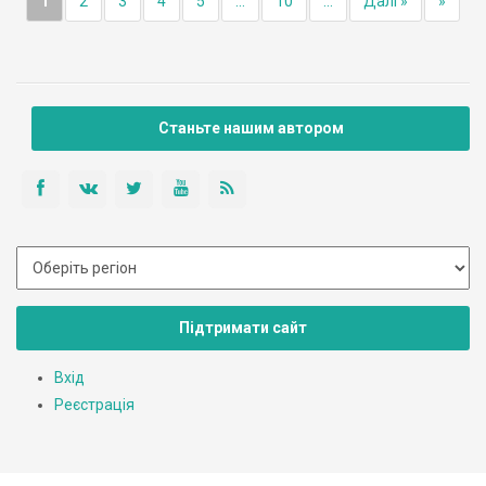
1
2
3
4
5
...
10
...
Далі »
»
Станьте нашим автором
Підтримати сайт
Вхід
Реєстрація