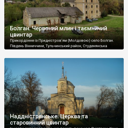
Болган. Червоний млин і таємничий
цвинтар
Прикордонне із Придністров’ям (Молдовою) село Болган.
Південь Вінниччини, Тульчинський район, Студенянська
громада. У селі мешкає близько тисячі осіб. Спочатку ми
дізналися, що у Болгані є величезний захаращений
старовинний цвинтар із кам’яними хрестами. Всі епітафії, які
збереглися, написані кирилицею, церковнослов’янською
мовою. За всіма традиційними ознаками – цвинтар
український. Хрести датуються 19 століттям. У 1924-1940
роках Болган […]
Наддністрянське. Церква та
старовинний цвинтар