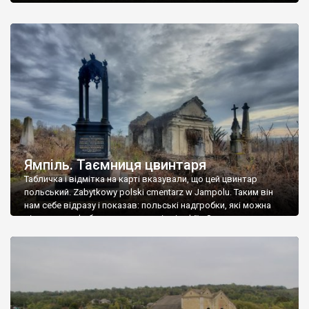
Ямпіль. Таємниця цвинтаря
Табличка і відмітка на карті вказували, що цей цвинтар
польський. Zabytkowy polski cmentarz w Jampolu. Таким він
нам себе відразу і показав: польські надгробки, які можна
віднести до фабричних, польські епітафії… Загалом цвинтар
виявився величезним – порахували площу у GoogleMaps –
виявилося більше семи гектарів. Перше враження про
абсолютну звичайність польського цвинтаря виявилося
оманливим – […]