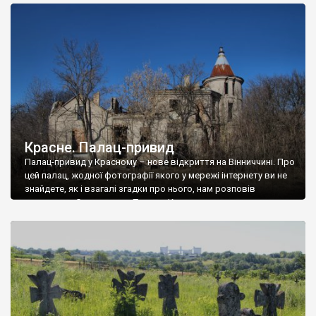
доглянутий, а в іншій суцільна руїна. Руїни палацу Тишкевичів у
Андрушівці, на Вінниччині. Такий стан […]
Красне. Палац-привид
Палац-привид у Красному – нове відкриття на Вінниччині. Про
цей палац, жодної фотографії якого у мережі інтернету ви не
знайдете, як і взагалі згадки про нього, нам розповів
мешканець Самгородка. Палац у Красному вразив не лише
станом руїни і чагарями, які його оточують, але і величчю
навіть у руїні. Можна уявно рекоструювати головний вхід із
[…]