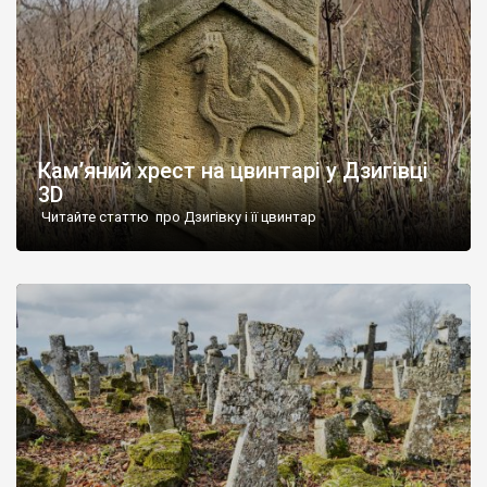
Кам’яний хрест на цвинтарі у Дзигівці
3D
Читайте статтю про Дзигівку і її цвинтар