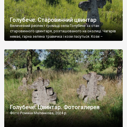
Голубече. Старовинний цвинтар
Величезний респект громаді села Голубече за стан
старовинного цвинтаря, розташованого на околиці. Чагарів
немає, гарна зелена травичка і кози пасуться. Кози –
найкращий регулятор шкідливої, для старих кладовищ,
рослинності. Навесні, коли паростки дерев вкриваються
бруньками, кози ті бруньки обгризають, бо то улюблений
делікатес. На цвинтарі у Голубечому ціла колекція
різноманітних форм хрестів. Село відносно невелике, […]
Голубече. Цвинтар. Фотогалерея
Фото Романа Маленкова, 2024 р.