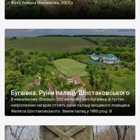
Фото Романа Маленкова, 2023 р.
Бугаївка. Руїни палацу Шостаковського
В невеликому (близько 200 жителів) селі Бугаївка, в густих
непролазних чагарях стоять руїни палацу місцевого поміщика
Фелікса Шостаковського. Звели палац у 1893 році. В
радянський період у ньому спочатку містилася школа, потім
клуб, ще пізніше – гуртожиток. У 60-х роках минулого
століття тут розмістили туберкульозну лікарню. Коли із
палацу виїхала лікарня – ми точно не […]