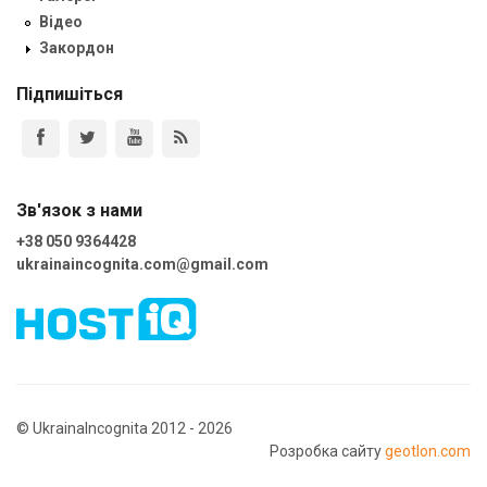
Відео
Закордон
Підпишіться
Зв'язок з нами
+38 050 9364428
ukrainaincognita.com@gmail.com
© UkrainaIncognita 2012 - 2026
Розробка сайту
geotlon.com