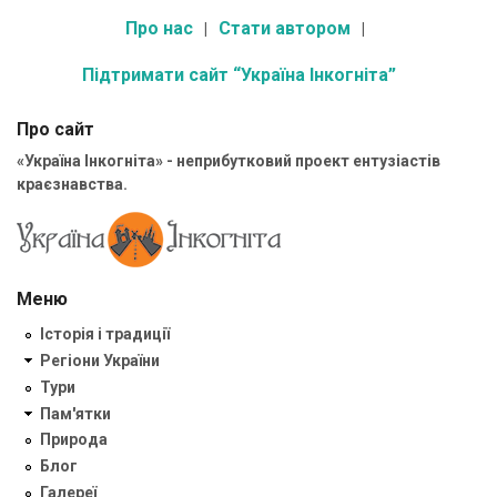
Про нас
Стати автором
Підтримати сайт “Україна Інкогніта”
Про сайт
«Україна Інкогніта» - неприбутковий проект ентузіастів
краєзнавства.
Меню
Історія і традиції
Регіони України
Тури
Пам'ятки
Природа
Блог
Галереї