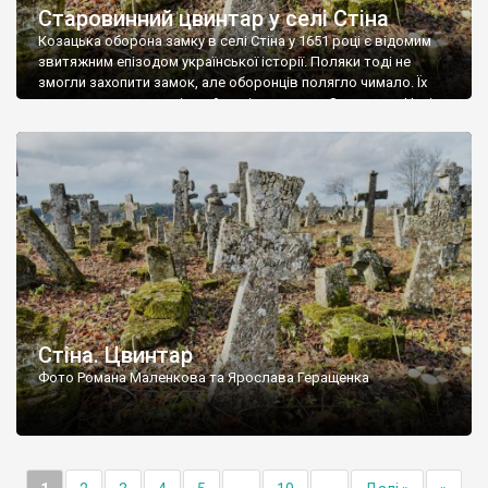
Старовинний цвинтар у селі Стіна
Козацька оборона замку в селі Стіна у 1651 році є відомим
звитяжним епізодом української історії. Поляки тоді не
змогли захопити замок, але оборонців полягло чимало. Їх
поховали на цвинтарі, який тоді називався Замковим. Нині на
місці замку церква із кам’яною огорожею, а цвинтар є. На
ньому чимало хрестів 19 століття, є такі, де епітафії стер […]
Стіна. Цвинтар
Фото Романа Маленкова та Ярослава Геращенка