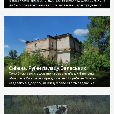
Із назви села зрозуміло, що лежить воно над Дністром. Хоча
до 1965 року воно називалося Березова. Берег тут доволі
високий і крутий, як і майже всюди на Поділлі, але є кілька
грунтових доріг, які збігають аж до самої води – цим
Наддністрянське відрізняється від більшості навколишніх
сіл. У селі є мурована Михайлівська церква. Точної дати […]
Сніжна. Руїни палацу Залеських
Село Сніжна розташоване на самому в’їзді у Вінницьку
область із Київською, при дорозі на Погребище. Зовсім
недалеко від дороги, на в’їзді у село стоїть радянське
рельєфне пано, яке показує жінку і яблуню, а трохи далі, десь
серед дерев, заховалися руїни палацу Залеських. З дороги їх
не видно, але видно дві стареньких колії у траві – […]