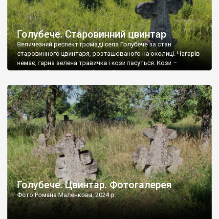
Голубече. Старовинний цвинтар
Величезний респект громаді села Голубече за стан
старовинного цвинтаря, розташованого на околиці. Чагарів
немає, гарна зелена травичка і кози пасуться. Кози –
найкращий регулятор шкідливої, для старих кладовищ,
рослинності. Навесні, коли паростки дерев вкриваються
бруньками, кози ті бруньки обгризають, бо то улюблений
делікатес. На цвинтарі у Голубечому ціла колекція
різноманітних форм хрестів. Село відносно невелике, […]
Голубече. Цвинтар. Фотогалерея
Фото Романа Маленкова, 2024 р.