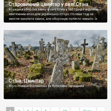
Старовинний цвинтар у селі Стіна
Козацька оборона замку в селі Стіна у 1651 році є відомим
звитяжним епізодом української історії. Поляки тоді не
змогли захопити замок, але оборонців полягло чимало. Їх
поховали на цвинтарі, який тоді називався Замковим. Нині на
місці замку церква із кам’яною огорожею, а цвинтар є. На
ньому чимало хрестів 19 століття, є такі, де епітафії стер […]
Стіна. Цвинтар
Фото Романа Маленкова та Ярослава Геращенка