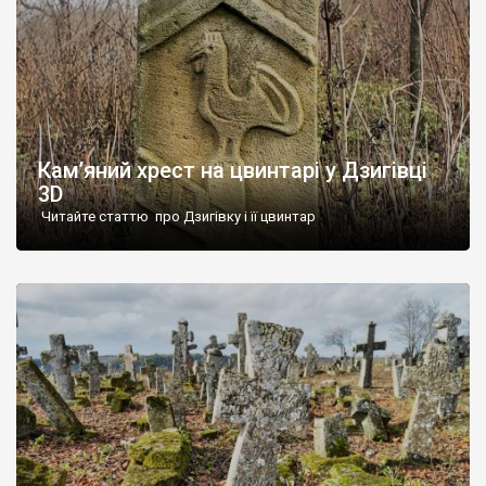
Кам’яний хрест на цвинтарі у Дзигівці
3D
Читайте статтю про Дзигівку і її цвинтар