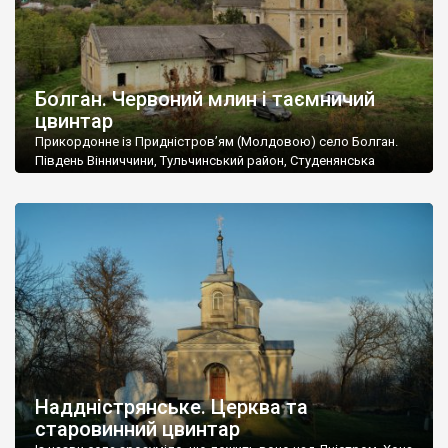
Болган. Червоний млин і таємничий
цвинтар
Прикордонне із Придністров’ям (Молдовою) село Болган.
Південь Вінниччини, Тульчинський район, Студенянська
громада. У селі мешкає близько тисячі осіб. Спочатку ми
дізналися, що у Болгані є величезний захаращений
старовинний цвинтар із кам’яними хрестами. Всі епітафії, які
збереглися, написані кирилицею, церковнослов’янською
мовою. За всіма традиційними ознаками – цвинтар
український. Хрести датуються 19 століттям. У 1924-1940
роках Болган […]
Наддністрянське. Церква та
старовинний цвинтар