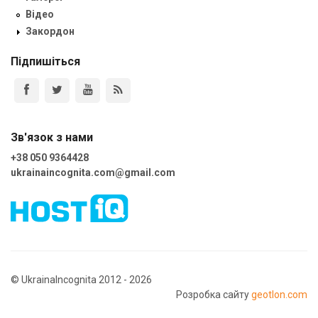
Відео
Закордон
Підпишіться
Зв'язок з нами
+38 050 9364428
ukrainaincognita.com@gmail.com
© UkrainaIncognita 2012 - 2026
Розробка сайту
geotlon.com