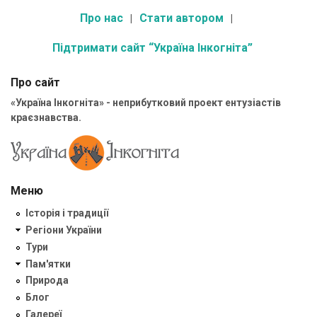
Про нас
Стати автором
Підтримати сайт “Україна Інкогніта”
Про сайт
«Україна Інкогніта» - неприбутковий проект ентузіастів
краєзнавства.
Меню
Історія і традиції
Регіони України
Тури
Пам'ятки
Природа
Блог
Галереї