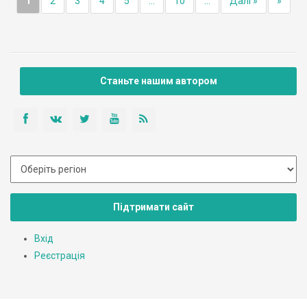
1
2
3
4
5
...
10
...
Далі »
»
Станьте нашим автором
Підтримати сайт
Вхід
Реєстрація