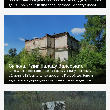
Із назви села зрозуміло, що лежить воно над Дністром. Хоча
до 1965 року воно називалося Березова. Берег тут доволі
високий і крутий, як і майже всюди на Поділлі, але є кілька
грунтових доріг, які збігають аж до самої води – цим
Наддністрянське відрізняється від більшості навколишніх
сіл. У селі є мурована Михайлівська церква. Точної дати […]
Сніжна. Руїни палацу Залеських
Село Сніжна розташоване на самому в’їзді у Вінницьку
область із Київською, при дорозі на Погребище. Зовсім
недалеко від дороги, на в’їзді у село стоїть радянське
рельєфне пано, яке показує жінку і яблуню, а трохи далі, десь
серед дерев, заховалися руїни палацу Залеських. З дороги їх
не видно, але видно дві стареньких колії у траві – […]