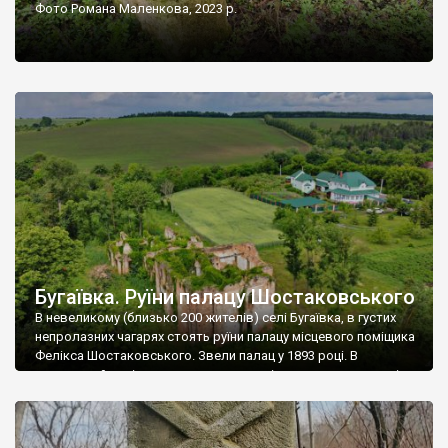
Фото Романа Маленкова, 2023 р.
Бугаївка. Руїни палацу Шостаковського
В невеликому (близько 200 жителів) селі Бугаївка, в густих
непролазних чагарях стоять руїни палацу місцевого поміщика
Фелікса Шостаковського. Звели палац у 1893 році. В
радянський період у ньому спочатку містилася школа, потім
клуб, ще пізніше – гуртожиток. У 60-х роках минулого
століття тут розмістили туберкульозну лікарню. Коли із
палацу виїхала лікарня – ми точно не […]