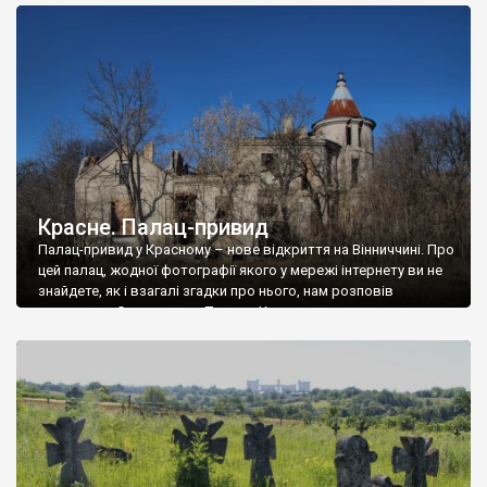
доглянутий, а в іншій суцільна руїна. Руїни палацу Тишкевичів у
Андрушівці, на Вінниччині. Такий стан […]
Красне. Палац-привид
Палац-привид у Красному – нове відкриття на Вінниччині. Про
цей палац, жодної фотографії якого у мережі інтернету ви не
знайдете, як і взагалі згадки про нього, нам розповів
мешканець Самгородка. Палац у Красному вразив не лише
станом руїни і чагарями, які його оточують, але і величчю
навіть у руїні. Можна уявно рекоструювати головний вхід із
[…]