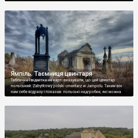
Ямпіль. Таємниця цвинтаря
Табличка і відмітка на карті вказували, що цей цвинтар
польський. Zabytkowy polski cmentarz w Jampolu. Таким він
нам себе відразу і показав: польські надгробки, які можна
віднести до фабричних, польські епітафії… Загалом цвинтар
виявився величезним – порахували площу у GoogleMaps –
виявилося більше семи гектарів. Перше враження про
абсолютну звичайність польського цвинтаря виявилося
оманливим – […]