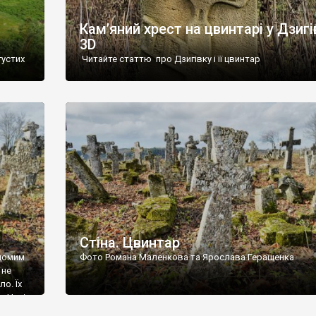
Кам’яний хрест на цвинтарі у Дзигі
3D
густих
Читайте статтю про Дзигівку і її цвинтар
93 році.
ола,
инулого
и із
Стіна. Цвинтар
ідомим
Фото Романа Маленкова та Ярослава Геращенка
 не
о. Їх
. Нині
ар є.