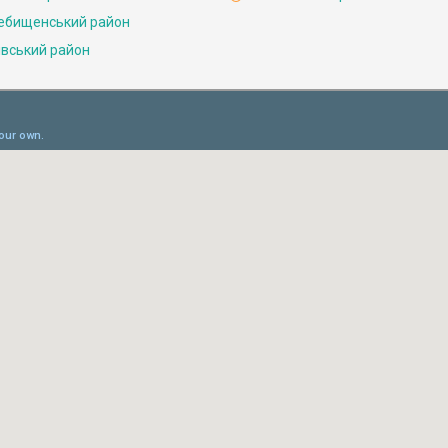
ебищенський район
івський район