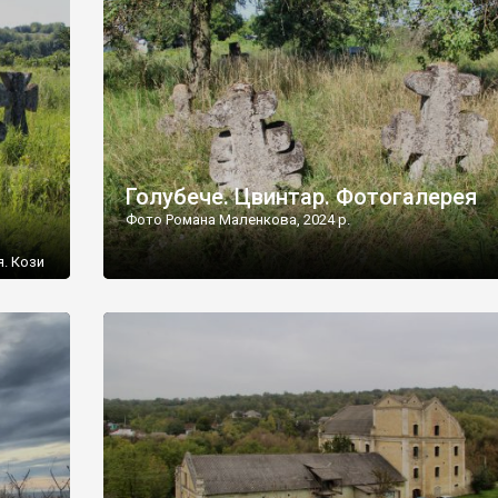
[…]
Голубече. Цвинтар. Фотогалерея
Фото Романа Маленкова, 2024 р.
я. Кози
овищ,
ються
ений
 […]