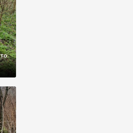
раві –
ото