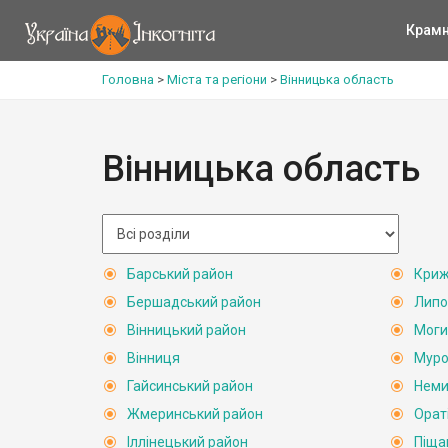
Крам
Головна
>
Міста та регіони
>
Вінницька область
Вінницька область
Барський район
Криж
Бершадський район
Липо
Вінницький район
Моги
Вінниця
Муро
Гайсинський район
Неми
Жмеринський район
Орат
Іллінецький район
Піща