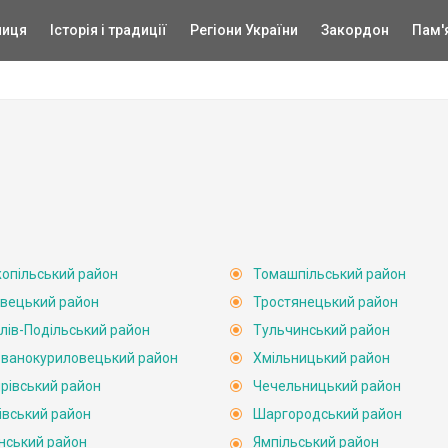
ниця
Історія і традиції
Регіони України
Закордон
Пам'
опільський район
Томашпільський район
вецький район
Тростянецький район
лів-Подільський район
Тульчинський район
ванокуриловецький район
Хмільницький район
рівський район
Чечельницький район
івський район
Шаргородський район
нський район
Ямпільський район