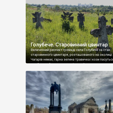
у Андрушівці, на Вінниччині. Такий стан […]
Голубече. Старовинний цвинтар
Величезний респект громаді села Голубече за стан
старовинного цвинтаря, розташованого на околиці.
Чагарів немає, гарна зелена травичка і кози пасутьс
– найкращий регулятор шкідливої, для старих клад
рослинності. Навесні, коли паростки дерев вкрива
бруньками, кози ті бруньки обгризають, бо то улюбл
делікатес. На цвинтарі у Голубечому ціла колекція
різноманітних форм хрестів. Село відносно невелике,