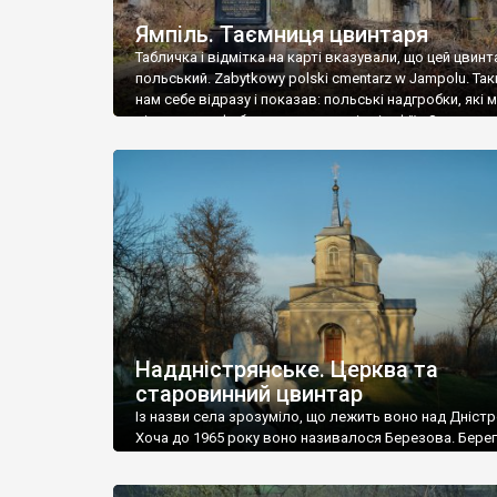
Ямпіль. Таємниця цвинтаря
Табличка і відмітка на карті вказували, що цей цвинт
польський. Zabytkowy polski cmentarz w Jampolu. Так
нам себе відразу і показав: польські надгробки, які
віднести до фабричних, польські епітафії… Загалом 
виявився величезним – порахували площу у Google
виявилося більше семи гектарів. Перше враження п
абсолютну звичайність польського цвинтаря вияви
оманливим – […]
Наддністрянське. Церква та
старовинний цвинтар
Із назви села зрозуміло, що лежить воно над Дністр
Хоча до 1965 року воно називалося Березова. Берег
доволі високий і крутий, як і майже всюди на Поділлі
кілька грунтових доріг, які збігають аж до самої вод