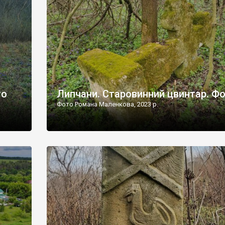
дороги їх не видно, але видно дві стареньких колії у т
лишніх
[…]
ати […]
то
Липчани. Старовинний цвинтар. Ф
Фото Романа Маленкова, 2023 р.