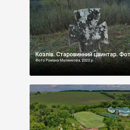
Наддністрянське відрізняється від більшості навко
сіл. У селі є мурована Михайлівська церква. Точної д
Козлів. Старовинний цвинтар. Фо
Фото Романа Маленкова, 2023 р.