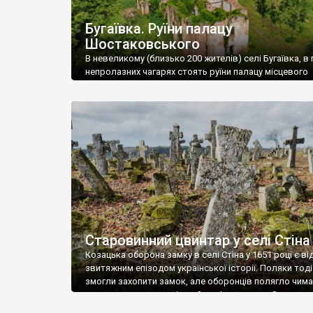
Бугаївка. Руїни палацу
Шостаковського
В невеликому (близько 200 жителів) селі Бугаївка, в 
непролазних чагарях стоять руїни палацу місцевого
поміщика Фелікса Шостаковського. Звели палац у 18
В радянський період у ньому спочатку містилася шк
потім клуб, ще пізніше – гуртожиток. У 60-х роках м
століття тут розмістили туберкульозну лікарню. Кол
палацу виїхала лікарня – ми точно не […]
Старовинний цвинтар у селі Стіна
Козацька оборона замку в селі Стіна у 1651 році є в
звитяжним епізодом української історії. Поляки тоді
змогли захопити замок, але оборонців полягло чимал
поховали на цвинтарі, який тоді називався Замковим
на місці замку церква із кам’яною огорожею, а цвинт