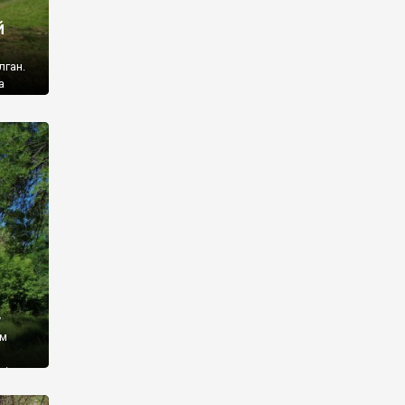
й
лган.
а
 ми
ї, які
кою
940
у
ім
і,
 З