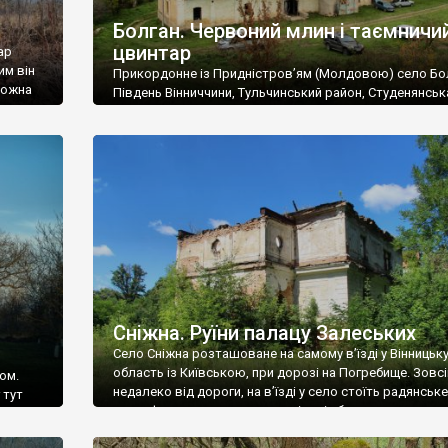
Болган. Червоний млин і таємничи
цвинтар
ар
им він
Прикордонне із Придністров’ям (Молдовою) село Бо
 можна
Південь Вінниччини, Тульчинський район, Студенянськ
цвинтар
громада. У селі мешкає близько тисячі осіб. Спочатку
Maps –
дізналися, що у Болгані є величезний захаращений
ро
старовинний цвинтар із кам’яними хрестами. Всі епітафі
лося
збереглися, написані кирилицею, церковнослов’янсь
мовою. За всіма традиційними ознаками – цвинтар
український. Хрести датуються 19 століттям. У 1924-1
роках Болган […]
Сніжна. Руїни палацу Залеських
Село Сніжна розташоване на самому в’їзді у Вінницьк
область із Київською, при дорозі на Погребище. Зовс
ом.
недалеко від дороги, на в’їзді у село стоїть радянське
 тут
рельєфне пано, яке показує жінку і яблуню, а трохи дал
, але є
десь серед дерев, заховалися руїни палацу Залеських.
и – цим