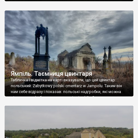
Ямпіль. Таємниця цвинтаря
Табличка і відмітка на карті вказували, що цей цвинтар
польський. Zabytkowy polski cmentarz w Jampolu. Таким він
нам себе відразу і показав: польські надгробки, які можна
віднести до фабричних, польські епітафії… Загалом цвинтар
виявився величезним – порахували площу у GoogleMaps –
виявилося більше семи гектарів. Перше враження про
абсолютну звичайність польського цвинтаря виявилося
оманливим – […]