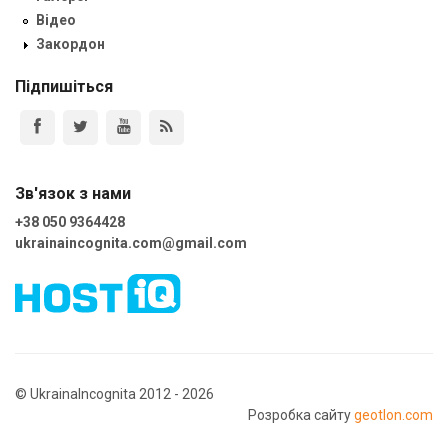
Відео
Закордон
Підпишіться
Зв'язок з нами
+38 050 9364428
ukrainaincognita.com@gmail.com
© UkrainaIncognita 2012 - 2026
Розробка сайту
geotlon.com