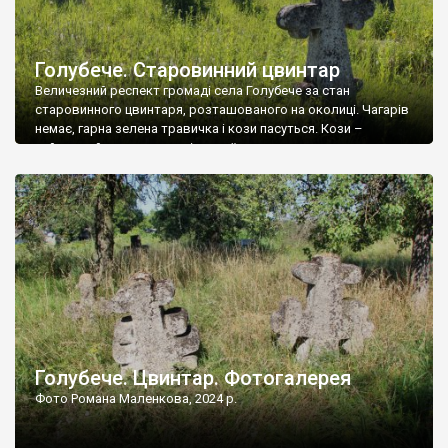
Голубече. Старовинний цвинтар
Величезний респект громаді села Голубече за стан
старовинного цвинтаря, розташованого на околиці. Чагарів
немає, гарна зелена травичка і кози пасуться. Кози –
найкращий регулятор шкідливої, для старих кладовищ,
рослинності. Навесні, коли паростки дерев вкриваються
бруньками, кози ті бруньки обгризають, бо то улюблений
делікатес. На цвинтарі у Голубечому ціла колекція
різноманітних форм хрестів. Село відносно невелике, […]
Голубече. Цвинтар. Фотогалерея
Фото Романа Маленкова, 2024 р.