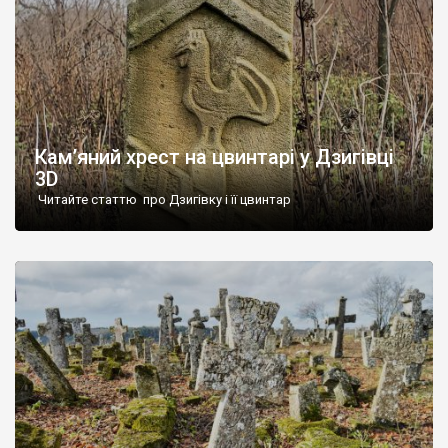
Кам’яний хрест на цвинтарі у Дзигівці
3D
Читайте статтю про Дзигівку і її цвинтар