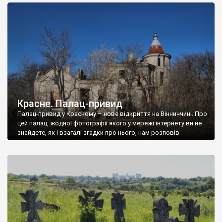
доглянутий, а в іншій суцільна руїна. Руїни палацу Тишкевичів у
Андрушівці, на Вінниччині. Такий стан […]
Красне. Палац-привид
Палац-привид у Красному – нове відкриття на Вінниччині. Про
цей палац, жодної фотографії якого у мережі інтернету ви не
знайдете, як і взагалі згадки про нього, нам розповів
мешканець Самгородка. Палац у Красному вразив не лише
станом руїни і чагарями, які його оточують, але і величчю
навіть у руїні. Можна уявно рекоструювати головний вхід із
[…]