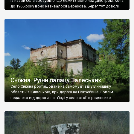
Із назви села зрозуміло, що лежить воно над Дністром. Хоча
до 1965 року воно називалося Березова. Берег тут доволі
високий і крутий, як і майже всюди на Поділлі, але є кілька
грунтових доріг, які збігають аж до самої води – цим
Наддністрянське відрізняється від більшості навколишніх
сіл. У селі є мурована Михайлівська церква. Точної дати […]
Сніжна. Руїни палацу Залеських
Село Сніжна розташоване на самому в’їзді у Вінницьку
область із Київською, при дорозі на Погребище. Зовсім
недалеко від дороги, на в’їзді у село стоїть радянське
рельєфне пано, яке показує жінку і яблуню, а трохи далі, десь
серед дерев, заховалися руїни палацу Залеських. З дороги їх
не видно, але видно дві стареньких колії у траві – […]