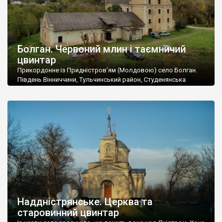
Болган. Червоний млин і таємничий
цвинтар
Прикордонне із Придністров’ям (Молдовою) село Болган.
Південь Вінниччини, Тульчинський район, Студенянська
громада. У селі мешкає близько тисячі осіб. Спочатку ми
дізналися, що у Болгані є величезний захаращений
старовинний цвинтар із кам’яними хрестами. Всі епітафії, які
збереглися, написані кирилицею, церковнослов’янською
мовою. За всіма традиційними ознаками – цвинтар
український. Хрести датуються 19 століттям. У 1924-1940
роках Болган […]
Наддністрянське. Церква та
старовинний цвинтар