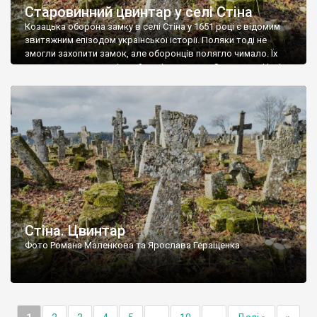
Старовинний цвинтар у селі Стіна
Козацька оборона замку в селі Стіна у 1651 році є відомим
звитяжним епізодом української історії. Поляки тоді не
змогли захопити замок, але оборонців полягло чимало. Їх
поховали на цвинтарі, який тоді називався Замковим. Нині на
місці замку церква із кам’яною огорожею, а цвинтар є. На
ньому чимало хрестів 19 століття, є такі, де епітафії стер […]
Стіна. Цвинтар
Фото Романа Маленкова та Ярослава Геращенка