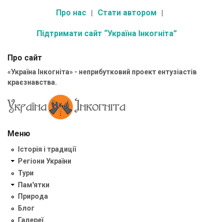
Про нас
Стати автором
Підтримати сайт “Україна Інкогніта”
Про сайт
«Україна Інкогніта» - неприбутковий проект ентузіастів
краєзнавства.
Меню
Історія і традиції
Регіони України
Тури
Пам'ятки
Природа
Блог
Галереї