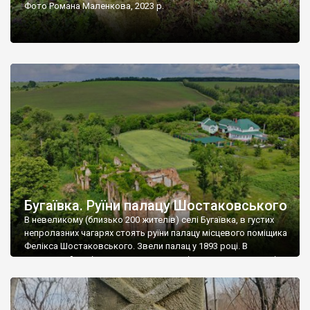
Фото Романа Маленкова, 2023 р.
Бугаївка. Руїни палацу Шостаковського
В невеликому (близько 200 жителів) селі Бугаївка, в густих
непролазних чагарях стоять руїни палацу місцевого поміщика
Фелікса Шостаковського. Звели палац у 1893 році. В
радянський період у ньому спочатку містилася школа, потім
клуб, ще пізніше – гуртожиток. У 60-х роках минулого
століття тут розмістили туберкульозну лікарню. Коли із
палацу виїхала лікарня – ми точно не […]