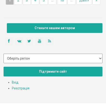
1
2
3
4
5
...
10
...
Далі »
»
Станьте нашим автором
Підтримати сайт
Вхід
Реєстрація