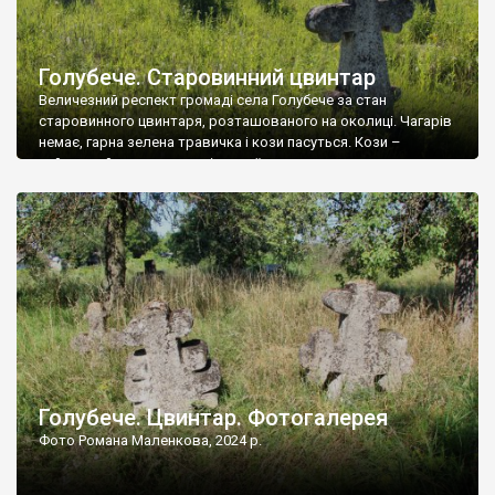
Голубече. Старовинний цвинтар
Величезний респект громаді села Голубече за стан
старовинного цвинтаря, розташованого на околиці. Чагарів
немає, гарна зелена травичка і кози пасуться. Кози –
найкращий регулятор шкідливої, для старих кладовищ,
рослинності. Навесні, коли паростки дерев вкриваються
бруньками, кози ті бруньки обгризають, бо то улюблений
делікатес. На цвинтарі у Голубечому ціла колекція
різноманітних форм хрестів. Село відносно невелике, […]
Голубече. Цвинтар. Фотогалерея
Фото Романа Маленкова, 2024 р.