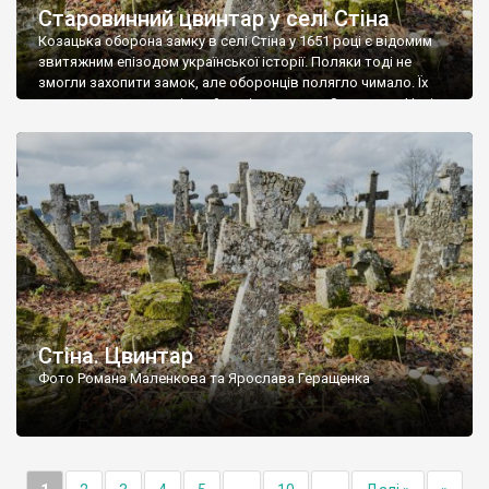
Старовинний цвинтар у селі Стіна
Козацька оборона замку в селі Стіна у 1651 році є відомим
звитяжним епізодом української історії. Поляки тоді не
змогли захопити замок, але оборонців полягло чимало. Їх
поховали на цвинтарі, який тоді називався Замковим. Нині на
місці замку церква із кам’яною огорожею, а цвинтар є. На
ньому чимало хрестів 19 століття, є такі, де епітафії стер […]
Стіна. Цвинтар
Фото Романа Маленкова та Ярослава Геращенка