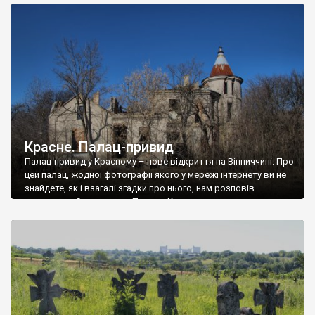
доглянутий, а в іншій суцільна руїна. Руїни палацу Тишкевичів у
Андрушівці, на Вінниччині. Такий стан […]
Красне. Палац-привид
Палац-привид у Красному – нове відкриття на Вінниччині. Про
цей палац, жодної фотографії якого у мережі інтернету ви не
знайдете, як і взагалі згадки про нього, нам розповів
мешканець Самгородка. Палац у Красному вразив не лише
станом руїни і чагарями, які його оточують, але і величчю
навіть у руїні. Можна уявно рекоструювати головний вхід із
[…]