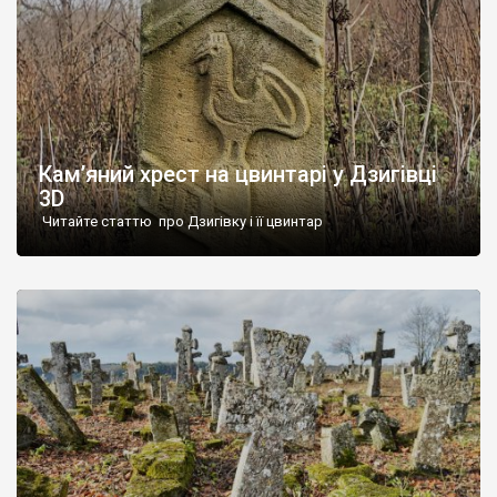
Кам’яний хрест на цвинтарі у Дзигівці
3D
Читайте статтю про Дзигівку і її цвинтар