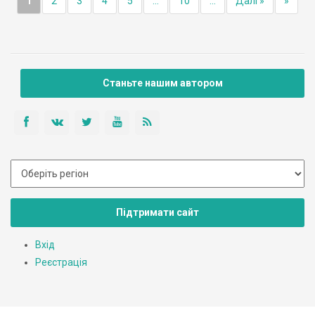
1
2
3
4
5
...
10
...
Далі »
»
Станьте нашим автором
Підтримати сайт
Вхід
Реєстрація