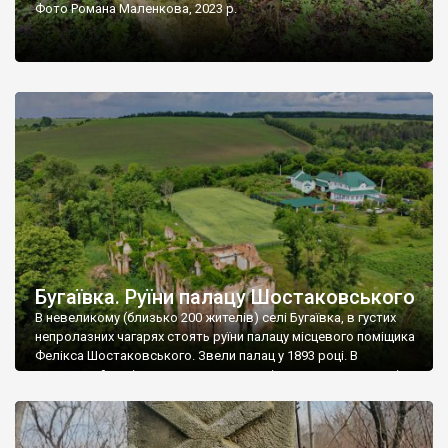
Фото Романа Маленкова, 2023 р.
Бугаївка. Руїни палацу Шостаковського
В невеликому (близько 200 жителів) селі Бугаївка, в густих
непролазних чагарях стоять руїни палацу місцевого поміщика
Фелікса Шостаковського. Звели палац у 1893 році. В
радянський період у ньому спочатку містилася школа, потім
клуб, ще пізніше – гуртожиток. У 60-х роках минулого
століття тут розмістили туберкульозну лікарню. Коли із
палацу виїхала лікарня – ми точно не […]