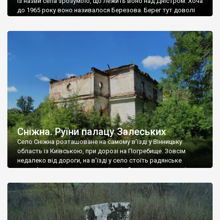
Із назви села зрозуміло, що лежить воно над Дністром. Хоча
до 1965 року воно називалося Березова. Берег тут доволі
високий і крутий, як і майже всюди на Поділлі, але є кілька
грунтових доріг, які збігають аж до самої води – цим
Наддністрянське відрізняється від більшості навколишніх
сіл. У селі є мурована Михайлівська церква. Точної дати […]
Сніжна. Руїни палацу Залеських
Село Сніжна розташоване на самому в’їзді у Вінницьку
область із Київською, при дорозі на Погребище. Зовсім
недалеко від дороги, на в’їзді у село стоїть радянське
рельєфне пано, яке показує жінку і яблуню, а трохи далі, десь
серед дерев, заховалися руїни палацу Залеських. З дороги їх
не видно, але видно дві стареньких колії у траві – […]