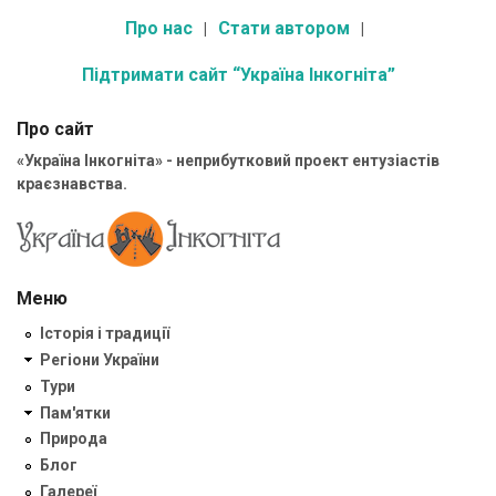
Про нас
Стати автором
Підтримати сайт “Україна Інкогніта”
Про сайт
«Україна Інкогніта» - неприбутковий проект ентузіастів
краєзнавства.
Меню
Історія і традиції
Регіони України
Тури
Пам'ятки
Природа
Блог
Галереї