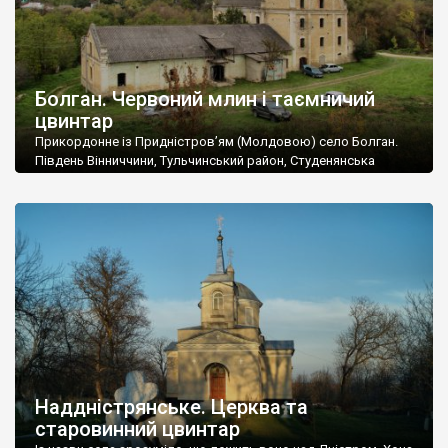
Болган. Червоний млин і таємничий
цвинтар
Прикордонне із Придністров’ям (Молдовою) село Болган.
Південь Вінниччини, Тульчинський район, Студенянська
громада. У селі мешкає близько тисячі осіб. Спочатку ми
дізналися, що у Болгані є величезний захаращений
старовинний цвинтар із кам’яними хрестами. Всі епітафії, які
збереглися, написані кирилицею, церковнослов’янською
мовою. За всіма традиційними ознаками – цвинтар
український. Хрести датуються 19 століттям. У 1924-1940
роках Болган […]
Наддністрянське. Церква та
старовинний цвинтар