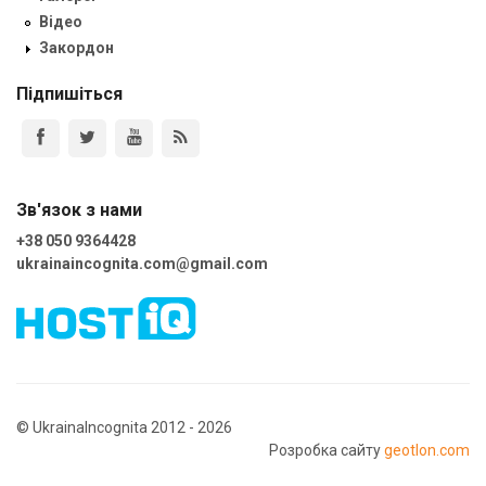
Відео
Закордон
Підпишіться
Зв'язок з нами
+38 050 9364428
ukrainaincognita.com@gmail.com
© UkrainaIncognita 2012 - 2026
Розробка сайту
geotlon.com