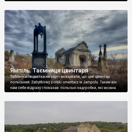
Ямпіль. Таємниця цвинтаря
Табличка і відмітка на карті вказували, що цей цвинтар
польський. Zabytkowy polski cmentarz w Jampolu. Таким він
нам себе відразу і показав: польські надгробки, які можна
віднести до фабричних, польські епітафії… Загалом цвинтар
виявився величезним – порахували площу у GoogleMaps –
виявилося більше семи гектарів. Перше враження про
абсолютну звичайність польського цвинтаря виявилося
оманливим – […]