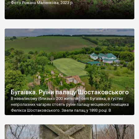
Фото Романа Маленкова, 2023 р.
Бугаївка. Руїни палацу Шостаковського
В невеликому (близько 200 жителів) селі Бугаївка, в густих
непролазних чагарях стоять руїни палацу місцевого поміщика
Фелікса Шостаковського. Звели палац у 1893 році. В
радянський період у ньому спочатку містилася школа, потім
клуб, ще пізніше – гуртожиток. У 60-х роках минулого
століття тут розмістили туберкульозну лікарню. Коли із
палацу виїхала лікарня – ми точно не […]