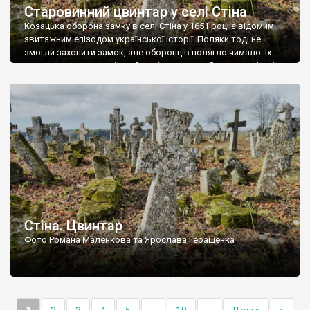
Старовинний цвинтар у селі Стіна
Козацька оборона замку в селі Стіна у 1651 році є відомим
звитяжним епізодом української історії. Поляки тоді не
змогли захопити замок, але оборонців полягло чимало. Їх
поховали на цвинтарі, який тоді називався Замковим. Нині на
місці замку церква із кам’яною огорожею, а цвинтар є. На
ньому чимало хрестів 19 століття, є такі, де епітафії стер […]
Стіна. Цвинтар
Фото Романа Маленкова та Ярослава Геращенка