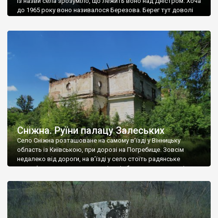
Із назви села зрозуміло, що лежить воно над Дністром. Хоча
до 1965 року воно називалося Березова. Берег тут доволі
високий і крутий, як і майже всюди на Поділлі, але є кілька
грунтових доріг, які збігають аж до самої води – цим
Наддністрянське відрізняється від більшості навколишніх
сіл. У селі є мурована Михайлівська церква. Точної дати […]
Сніжна. Руїни палацу Залеських
Село Сніжна розташоване на самому в’їзді у Вінницьку
область із Київською, при дорозі на Погребище. Зовсім
недалеко від дороги, на в’їзді у село стоїть радянське
рельєфне пано, яке показує жінку і яблуню, а трохи далі, десь
серед дерев, заховалися руїни палацу Залеських. З дороги їх
не видно, але видно дві стареньких колії у траві – […]