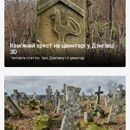
Кам’яний хрест на цвинтарі у Дзигівці
3D
Читайте статтю про Дзигівку і її цвинтар