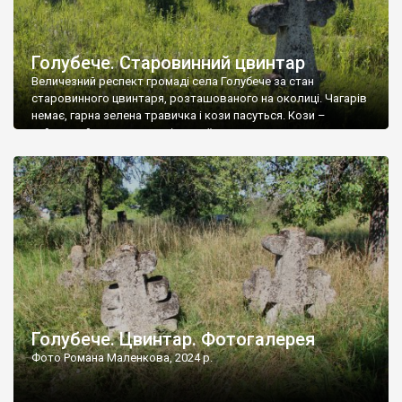
Голубече. Старовинний цвинтар
Величезний респект громаді села Голубече за стан
старовинного цвинтаря, розташованого на околиці. Чагарів
немає, гарна зелена травичка і кози пасуться. Кози –
найкращий регулятор шкідливої, для старих кладовищ,
рослинності. Навесні, коли паростки дерев вкриваються
бруньками, кози ті бруньки обгризають, бо то улюблений
делікатес. На цвинтарі у Голубечому ціла колекція
різноманітних форм хрестів. Село відносно невелике, […]
Голубече. Цвинтар. Фотогалерея
Фото Романа Маленкова, 2024 р.