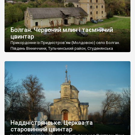
Болган. Червоний млин і таємничий
цвинтар
Прикордонне із Придністров’ям (Молдовою) село Болган.
Південь Вінниччини, Тульчинський район, Студенянська
громада. У селі мешкає близько тисячі осіб. Спочатку ми
дізналися, що у Болгані є величезний захаращений
старовинний цвинтар із кам’яними хрестами. Всі епітафії, які
збереглися, написані кирилицею, церковнослов’янською
мовою. За всіма традиційними ознаками – цвинтар
український. Хрести датуються 19 століттям. У 1924-1940
роках Болган […]
Наддністрянське. Церква та
старовинний цвинтар