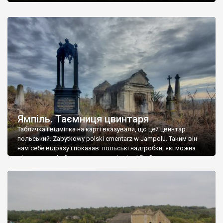
Ямпіль. Таємниця цвинтаря
Табличка і відмітка на карті вказували, що цей цвинтар
польський. Zabytkowy polski cmentarz w Jampolu. Таким він
нам себе відразу і показав: польські надгробки, які можна
віднести до фабричних, польські епітафії… Загалом цвинтар
виявився величезним – порахували площу у GoogleMaps –
виявилося більше семи гектарів. Перше враження про
абсолютну звичайність польського цвинтаря виявилося
оманливим – […]