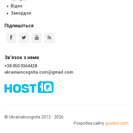
Відео
Закордон
Підпишіться
Зв'язок з нами
+38 050 9364428
ukrainaincognita.com@gmail.com
© UkrainaIncognita 2012 - 2026
Розробка сайту
geotlon.com