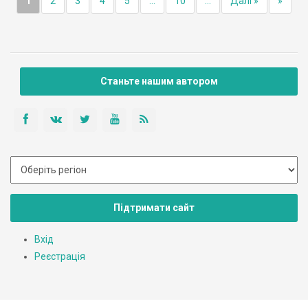
1
2
3
4
5
...
10
...
Далі »
»
Станьте нашим автором
Підтримати сайт
Вхід
Реєстрація