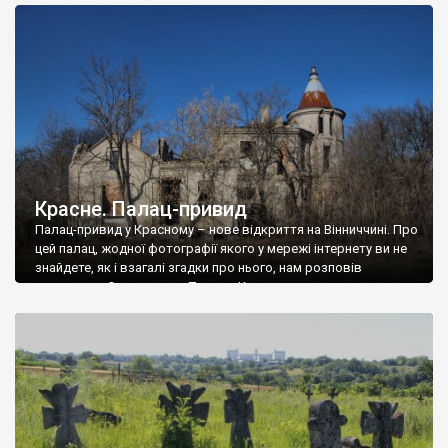
доглянутий, а в іншій суцільна руїна. Руїни палацу Тишкевичів у
Андрушівці, на Вінниччині. Такий стан […]
Красне. Палац-привид
Палац-привид у Красному – нове відкриття на Вінниччині. Про
цей палац, жодної фотографії якого у мережі інтернету ви не
знайдете, як і взагалі згадки про нього, нам розповів
мешканець Самгородка. Палац у Красному вразив не лише
станом руїни і чагарями, які його оточують, але і величчю
навіть у руїні. Можна уявно рекоструювати головний вхід із
[…]