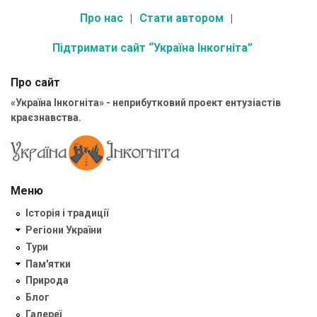
Про нас
Стати автором
Підтримати сайт “Україна Інкогніта”
Про сайт
«Україна Інкогніта» - неприбутковий проект ентузіастів
краєзнавства.
Меню
Історія і традиції
Регіони України
Тури
Пам'ятки
Природа
Блог
Галереї