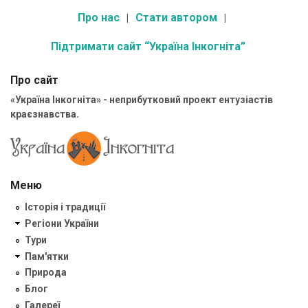
Про нас
Стати автором
Підтримати сайт “Україна Інкогніта”
Про сайт
«Україна Інкогніта» - неприбутковий проект ентузіастів
краєзнавства.
Меню
Історія і традиції
Регіони України
Тури
Пам'ятки
Природа
Блог
Галереї