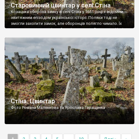
Старовинний цвинтар у селі Стіна
Козацька оборона замку в селі Стіна у 1651 році є відомим
звитяжним епізодом української історії. Поляки тоді не
змогли захопити замок, але оборонців полягло чимало. Їх
поховали на цвинтарі, який тоді називався Замковим. Нині на
місці замку церква із кам’яною огорожею, а цвинтар є. На
ньому чимало хрестів 19 століття, є такі, де епітафії стер […]
Стіна. Цвинтар
Фото Романа Маленкова та Ярослава Геращенка