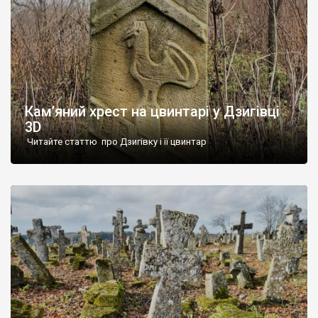
Кам’яний хрест на цвинтарі у Дзигівці
3D
Читайте статтю про Дзигівку і її цвинтар