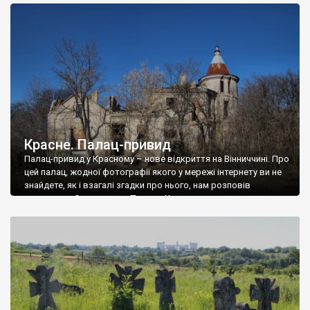
доглянутий, а в іншій суцільна руїна. Руїни палацу Тишкевичів у
Андрушівці, на Вінниччині. Такий стан […]
Красне. Палац-привид
Палац-привид у Красному – нове відкриття на Вінниччині. Про
цей палац, жодної фотографії якого у мережі інтернету ви не
знайдете, як і взагалі згадки про нього, нам розповів
мешканець Самгородка. Палац у Красному вразив не лише
станом руїни і чагарями, які його оточують, але і величчю
навіть у руїні. Можна уявно рекоструювати головний вхід із
[…]