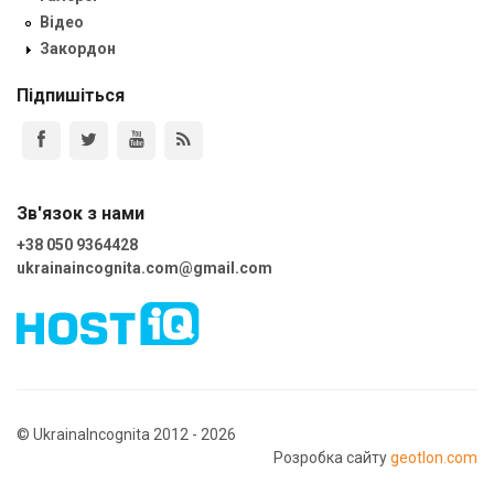
Відео
Закордон
Підпишіться
Зв'язок з нами
+38 050 9364428
ukrainaincognita.com@gmail.com
© UkrainaIncognita 2012 - 2026
Розробка сайту
geotlon.com