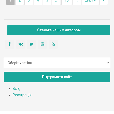
1
2
3
4
5
...
10
...
Далі »
»
Станьте нашим автором
Підтримати сайт
Вхід
Реєстрація