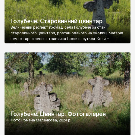
Голубече. Старовинний цвинтар
Величезний респект громаді села Голубече за стан
старовинного цвинтаря, розташованого на околиці. Чагарів
немає, гарна зелена травичка і кози пасуться. Кози –
найкращий регулятор шкідливої, для старих кладовищ,
рослинності. Навесні, коли паростки дерев вкриваються
бруньками, кози ті бруньки обгризають, бо то улюблений
делікатес. На цвинтарі у Голубечому ціла колекція
різноманітних форм хрестів. Село відносно невелике, […]
Голубече. Цвинтар. Фотогалерея
Фото Романа Маленкова, 2024 р.