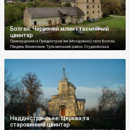
Болган. Червоний млин і таємничий
цвинтар
Прикордонне із Придністров’ям (Молдовою) село Болган.
Південь Вінниччини, Тульчинський район, Студенянська
громада. У селі мешкає близько тисячі осіб. Спочатку ми
дізналися, що у Болгані є величезний захаращений
старовинний цвинтар із кам’яними хрестами. Всі епітафії, які
збереглися, написані кирилицею, церковнослов’янською
мовою. За всіма традиційними ознаками – цвинтар
український. Хрести датуються 19 століттям. У 1924-1940
роках Болган […]
Наддністрянське. Церква та
старовинний цвинтар