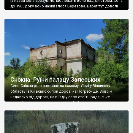
Із назви села зрозуміло, що лежить воно над Дністром. Хоча
до 1965 року воно називалося Березова. Берег тут доволі
високий і крутий, як і майже всюди на Поділлі, але є кілька
грунтових доріг, які збігають аж до самої води – цим
Наддністрянське відрізняється від більшості навколишніх
сіл. У селі є мурована Михайлівська церква. Точної дати […]
Сніжна. Руїни палацу Залеських
Село Сніжна розташоване на самому в’їзді у Вінницьку
область із Київською, при дорозі на Погребище. Зовсім
недалеко від дороги, на в’їзді у село стоїть радянське
рельєфне пано, яке показує жінку і яблуню, а трохи далі, десь
серед дерев, заховалися руїни палацу Залеських. З дороги їх
не видно, але видно дві стареньких колії у траві – […]