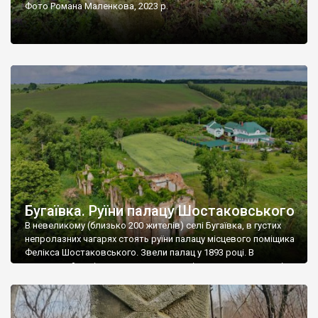
Фото Романа Маленкова, 2023 р.
Бугаївка. Руїни палацу Шостаковського
В невеликому (близько 200 жителів) селі Бугаївка, в густих
непролазних чагарях стоять руїни палацу місцевого поміщика
Фелікса Шостаковського. Звели палац у 1893 році. В
радянський період у ньому спочатку містилася школа, потім
клуб, ще пізніше – гуртожиток. У 60-х роках минулого
століття тут розмістили туберкульозну лікарню. Коли із
палацу виїхала лікарня – ми точно не […]