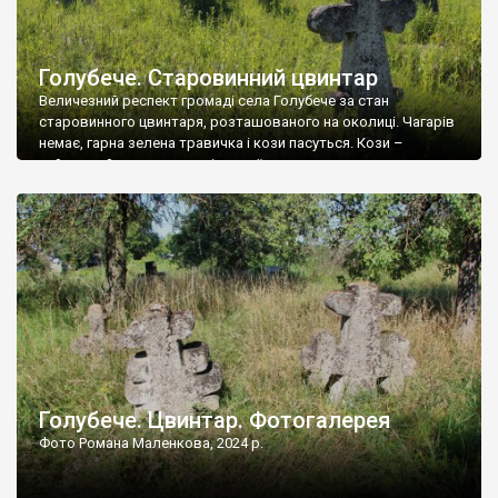
Голубече. Старовинний цвинтар
Величезний респект громаді села Голубече за стан
старовинного цвинтаря, розташованого на околиці. Чагарів
немає, гарна зелена травичка і кози пасуться. Кози –
найкращий регулятор шкідливої, для старих кладовищ,
рослинності. Навесні, коли паростки дерев вкриваються
бруньками, кози ті бруньки обгризають, бо то улюблений
делікатес. На цвинтарі у Голубечому ціла колекція
різноманітних форм хрестів. Село відносно невелике, […]
Голубече. Цвинтар. Фотогалерея
Фото Романа Маленкова, 2024 р.