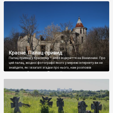
доглянутий, а в іншій суцільна руїна. Руїни палацу Тишкевичів у
Андрушівці, на Вінниччині. Такий стан […]
Красне. Палац-привид
Палац-привид у Красному – нове відкриття на Вінниччині. Про
цей палац, жодної фотографії якого у мережі інтернету ви не
знайдете, як і взагалі згадки про нього, нам розповів
мешканець Самгородка. Палац у Красному вразив не лише
станом руїни і чагарями, які його оточують, але і величчю
навіть у руїні. Можна уявно рекоструювати головний вхід із
[…]