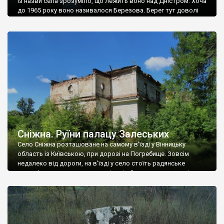
Із назви села зрозуміло, що лежить воно над Дністром. Хоча
до 1965 року воно називалося Березова. Берег тут доволі
високий і крутий, як і майже всюди на Поділлі, але є кілька
грунтових доріг, які збігають аж до самої води – цим
Наддністрянське відрізняється від більшості навколишніх
сіл. У селі є мурована Михайлівська церква. Точної дати […]
Сніжна. Руїни палацу Залеських
Село Сніжна розташоване на самому в’їзді у Вінницьку
область із Київською, при дорозі на Погребище. Зовсім
недалеко від дороги, на в’їзді у село стоїть радянське
рельєфне пано, яке показує жінку і яблуню, а трохи далі, десь
серед дерев, заховалися руїни палацу Залеських. З дороги їх
не видно, але видно дві стареньких колії у траві – […]