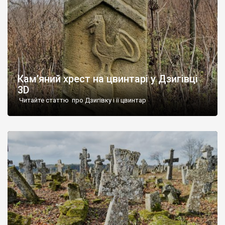
Кам’яний хрест на цвинтарі у Дзигівці
3D
Читайте статтю про Дзигівку і її цвинтар