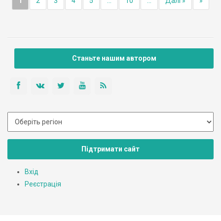
1
2
3
4
5
...
10
...
Далі »
»
Станьте нашим автором
Підтримати сайт
Вхід
Реєстрація