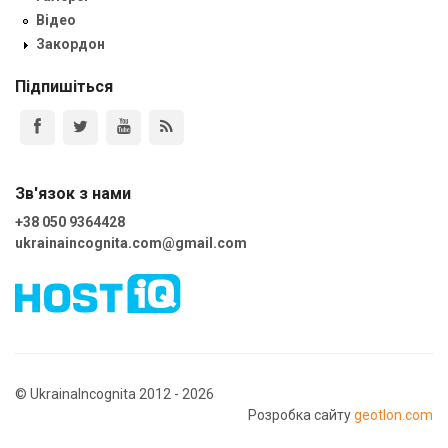
Відео
Закордон
Підпишіться
Зв'язок з нами
+38 050 9364428
ukrainaincognita.com@gmail.com
© UkrainaIncognita 2012 - 2026
Розробка сайту
geotlon.com