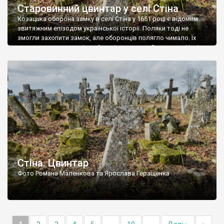
Старовинний цвинтар у селі Стіна
Козацька оборона замку в селі Стіна у 1651 році є відомим
звитяжним епізодом української історії. Поляки тоді не
змогли захопити замок, але оборонців полягло чимало. Їх
поховали на цвинтарі, який тоді називався Замковим. Нині на
місці замку церква із кам’яною огорожею, а цвинтар є. На
ньому чимало хрестів 19 століття, є такі, де епітафії стер […]
Стіна. Цвинтар
Фото Романа Маленкова та Ярослава Геращенка