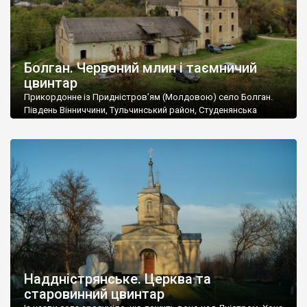
Болган. Червоний млин і таємничий
цвинтар
Прикордонне із Придністров’ям (Молдовою) село Болган.
Південь Вінниччини, Тульчинський район, Студенянська
громада. У селі мешкає близько тисячі осіб. Спочатку ми
дізналися, що у Болгані є величезний захаращений
старовинний цвинтар із кам’яними хрестами. Всі епітафії, які
збереглися, написані кирилицею, церковнослов’янською
мовою. За всіма традиційними ознаками – цвинтар
український. Хрести датуються 19 століттям. У 1924-1940
роках Болган […]
Наддністрянське. Церква та
старовинний цвинтар