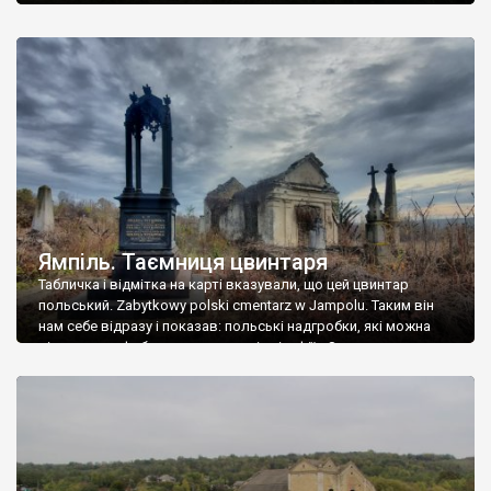
Ямпіль. Таємниця цвинтаря
Табличка і відмітка на карті вказували, що цей цвинтар
польський. Zabytkowy polski cmentarz w Jampolu. Таким він
нам себе відразу і показав: польські надгробки, які можна
віднести до фабричних, польські епітафії… Загалом цвинтар
виявився величезним – порахували площу у GoogleMaps –
виявилося більше семи гектарів. Перше враження про
абсолютну звичайність польського цвинтаря виявилося
оманливим – […]