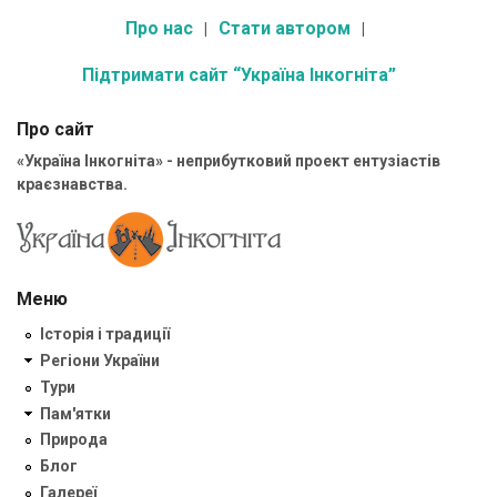
Про нас
Стати автором
Підтримати сайт “Україна Інкогніта”
Про сайт
«Україна Інкогніта» - неприбутковий проект ентузіастів
краєзнавства.
Меню
Історія і традиції
Регіони України
Тури
Пам'ятки
Природа
Блог
Галереї