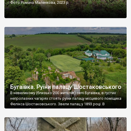
Фото Романа Маленкова, 2023 р.
Бугаївка. Руїни палацу Шостаковського
В невеликому (близько 200 жителів) селі Бугаївка, в густих
непролазних чагарях стоять руїни палацу місцевого поміщика
Фелікса Шостаковського. Звели палац у 1893 році. В
радянський період у ньому спочатку містилася школа, потім
клуб, ще пізніше – гуртожиток. У 60-х роках минулого
століття тут розмістили туберкульозну лікарню. Коли із
палацу виїхала лікарня – ми точно не […]