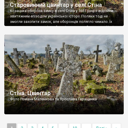
Старовинний цвинтар у селі Стіна
Козацька оборона замку в селі Стіна у 1651 році є відомим
звитяжним епізодом української історії. Поляки тоді не
змогли захопити замок, але оборонців полягло чимало. Їх
поховали на цвинтарі, який тоді називався Замковим. Нині на
місці замку церква із кам’яною огорожею, а цвинтар є. На
ньому чимало хрестів 19 століття, є такі, де епітафії стер […]
Стіна. Цвинтар
Фото Романа Маленкова та Ярослава Геращенка