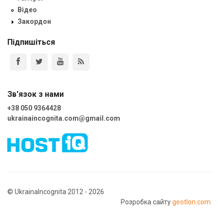
Відео
Закордон
Підпишіться
Зв'язок з нами
+38 050 9364428
ukrainaincognita.com@gmail.com
© UkrainaIncognita 2012 - 2026
Розробка сайту
geotlon.com