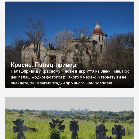
доглянутий, а в іншій суцільна руїна. Руїни палацу Тишкевичів у
Андрушівці, на Вінниччині. Такий стан […]
Красне. Палац-привид
Палац-привид у Красному – нове відкриття на Вінниччині. Про
цей палац, жодної фотографії якого у мережі інтернету ви не
знайдете, як і взагалі згадки про нього, нам розповів
мешканець Самгородка. Палац у Красному вразив не лише
станом руїни і чагарями, які його оточують, але і величчю
навіть у руїні. Можна уявно рекоструювати головний вхід із
[…]