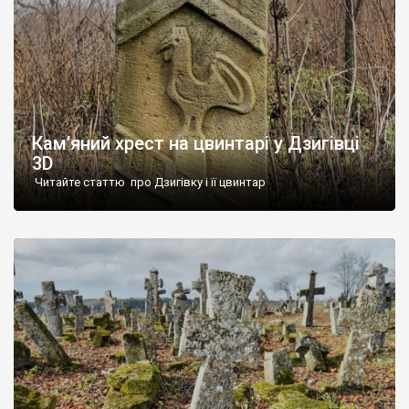
Кам’яний хрест на цвинтарі у Дзигівці
3D
Читайте статтю про Дзигівку і її цвинтар