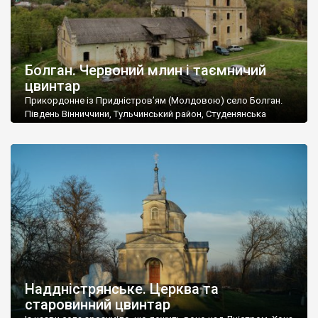
Болган. Червоний млин і таємничий
цвинтар
Прикордонне із Придністров’ям (Молдовою) село Болган.
Південь Вінниччини, Тульчинський район, Студенянська
громада. У селі мешкає близько тисячі осіб. Спочатку ми
дізналися, що у Болгані є величезний захаращений
старовинний цвинтар із кам’яними хрестами. Всі епітафії, які
збереглися, написані кирилицею, церковнослов’янською
мовою. За всіма традиційними ознаками – цвинтар
український. Хрести датуються 19 століттям. У 1924-1940
роках Болган […]
Наддністрянське. Церква та
старовинний цвинтар