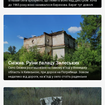
Із назви села зрозуміло, що лежить воно над Дністром. Хоча
до 1965 року воно називалося Березова. Берег тут доволі
високий і крутий, як і майже всюди на Поділлі, але є кілька
грунтових доріг, які збігають аж до самої води – цим
Наддністрянське відрізняється від більшості навколишніх
сіл. У селі є мурована Михайлівська церква. Точної дати […]
Сніжна. Руїни палацу Залеських
Село Сніжна розташоване на самому в’їзді у Вінницьку
область із Київською, при дорозі на Погребище. Зовсім
недалеко від дороги, на в’їзді у село стоїть радянське
рельєфне пано, яке показує жінку і яблуню, а трохи далі, десь
серед дерев, заховалися руїни палацу Залеських. З дороги їх
не видно, але видно дві стареньких колії у траві – […]