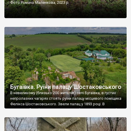
Фото Романа Маленкова, 2023 р.
Бугаївка. Руїни палацу Шостаковського
В невеликому (близько 200 жителів) селі Бугаївка, в густих
непролазних чагарях стоять руїни палацу місцевого поміщика
Фелікса Шостаковського. Звели палац у 1893 році. В
радянський період у ньому спочатку містилася школа, потім
клуб, ще пізніше – гуртожиток. У 60-х роках минулого
століття тут розмістили туберкульозну лікарню. Коли із
палацу виїхала лікарня – ми точно не […]