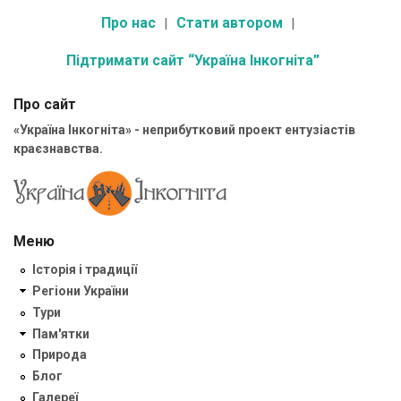
Про нас
Стати автором
Підтримати сайт “Україна Інкогніта”
Про сайт
«Україна Інкогніта» - неприбутковий проект ентузіастів
краєзнавства.
Меню
Історія і традиції
Регіони України
Тури
Пам'ятки
Природа
Блог
Галереї