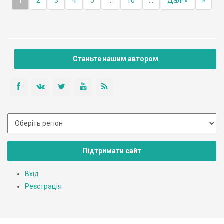
1
2
3
4
5
...
10
...
Далі »
»
Станьте нашим автором
Підтримати сайт
Вхід
Реєстрація