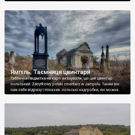
Ямпіль. Таємниця цвинтаря
Табличка і відмітка на карті вказували, що цей цвинтар
польський. Zabytkowy polski cmentarz w Jampolu. Таким він
нам себе відразу і показав: польські надгробки, які можна
віднести до фабричних, польські епітафії… Загалом цвинтар
виявився величезним – порахували площу у GoogleMaps –
виявилося більше семи гектарів. Перше враження про
абсолютну звичайність польського цвинтаря виявилося
оманливим – […]