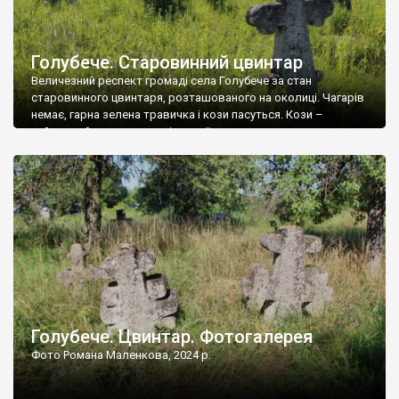
Голубече. Старовинний цвинтар
Величезний респект громаді села Голубече за стан
старовинного цвинтаря, розташованого на околиці. Чагарів
немає, гарна зелена травичка і кози пасуться. Кози –
найкращий регулятор шкідливої, для старих кладовищ,
рослинності. Навесні, коли паростки дерев вкриваються
бруньками, кози ті бруньки обгризають, бо то улюблений
делікатес. На цвинтарі у Голубечому ціла колекція
різноманітних форм хрестів. Село відносно невелике, […]
Голубече. Цвинтар. Фотогалерея
Фото Романа Маленкова, 2024 р.