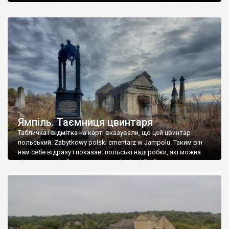
Ямпіль. Таємниця цвинтаря
Табличка і відмітка на карті вказували, що цей цвинтар
польський. Zabytkowy polski cmentarz w Jampolu. Таким він
нам себе відразу і показав: польські надгробки, які можна
віднести до фабричних, польські епітафії… Загалом цвинтар
виявився величезним – порахували площу у GoogleMaps –
виявилося більше семи гектарів. Перше враження про
абсолютну звичайність польського цвинтаря виявилося
оманливим – […]