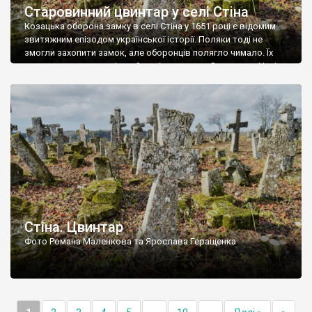
Старовинний цвинтар у селі Стіна
Козацька оборона замку в селі Стіна у 1651 році є відомим
звитяжним епізодом української історії. Поляки тоді не
змогли захопити замок, але оборонців полягло чимало. Їх
поховали на цвинтарі, який тоді називався Замковим. Нині на
місці замку церква із кам’яною огорожею, а цвинтар є. На
ньому чимало хрестів 19 століття, є такі, де епітафії стер […]
Стіна. Цвинтар
Фото Романа Маленкова та Ярослава Геращенка