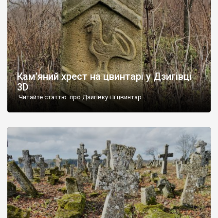
Кам’яний хрест на цвинтарі у Дзигівці
3D
Читайте статтю про Дзигівку і її цвинтар