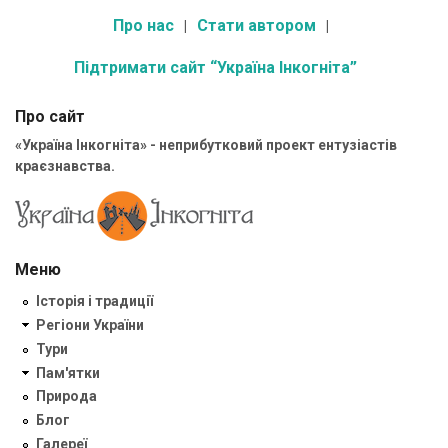
Про нас
Стати автором
Підтримати сайт “Україна Інкогніта”
Про сайт
«Україна Інкогніта» - неприбутковий проект ентузіастів
краєзнавства.
Меню
Історія і традиції
Регіони України
Тури
Пам'ятки
Природа
Блог
Галереї