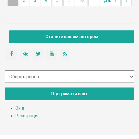
1
2
3
4
5
...
10
...
Далі »
»
Станьте нашим автором
Підтримати сайт
Вхід
Реєстрація