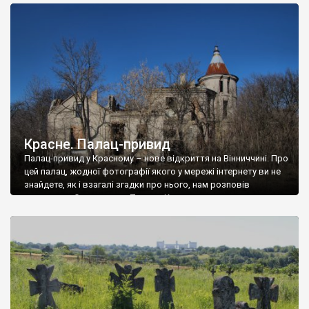
доглянутий, а в іншій суцільна руїна. Руїни палацу Тишкевичів у
Андрушівці, на Вінниччині. Такий стан […]
Красне. Палац-привид
Палац-привид у Красному – нове відкриття на Вінниччині. Про
цей палац, жодної фотографії якого у мережі інтернету ви не
знайдете, як і взагалі згадки про нього, нам розповів
мешканець Самгородка. Палац у Красному вразив не лише
станом руїни і чагарями, які його оточують, але і величчю
навіть у руїні. Можна уявно рекоструювати головний вхід із
[…]