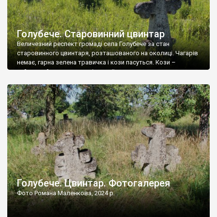
Голубече. Старовинний цвинтар
Величезний респект громаді села Голубече за стан
старовинного цвинтаря, розташованого на околиці. Чагарів
немає, гарна зелена травичка і кози пасуться. Кози –
найкращий регулятор шкідливої, для старих кладовищ,
рослинності. Навесні, коли паростки дерев вкриваються
бруньками, кози ті бруньки обгризають, бо то улюблений
делікатес. На цвинтарі у Голубечому ціла колекція
різноманітних форм хрестів. Село відносно невелике, […]
Голубече. Цвинтар. Фотогалерея
Фото Романа Маленкова, 2024 р.