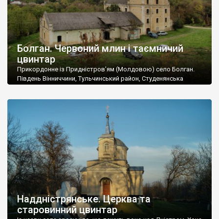
Болган. Червоний млин і таємничий
цвинтар
Прикордонне із Придністров’ям (Молдовою) село Болган.
Південь Вінниччини, Тульчинський район, Студенянська
громада. У селі мешкає близько тисячі осіб. Спочатку ми
дізналися, що у Болгані є величезний захаращений
старовинний цвинтар із кам’яними хрестами. Всі епітафії, які
збереглися, написані кирилицею, церковнослов’янською
мовою. За всіма традиційними ознаками – цвинтар
український. Хрести датуються 19 століттям. У 1924-1940
роках Болган […]
Наддністрянське. Церква та
старовинний цвинтар