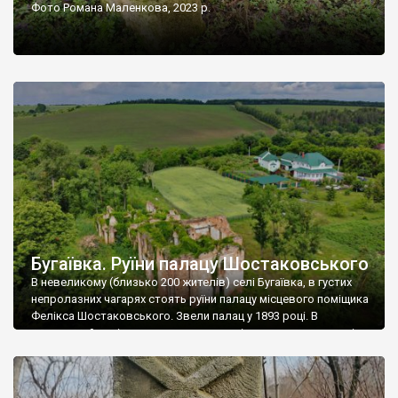
Фото Романа Маленкова, 2023 р.
Бугаївка. Руїни палацу Шостаковського
В невеликому (близько 200 жителів) селі Бугаївка, в густих
непролазних чагарях стоять руїни палацу місцевого поміщика
Фелікса Шостаковського. Звели палац у 1893 році. В
радянський період у ньому спочатку містилася школа, потім
клуб, ще пізніше – гуртожиток. У 60-х роках минулого
століття тут розмістили туберкульозну лікарню. Коли із
палацу виїхала лікарня – ми точно не […]