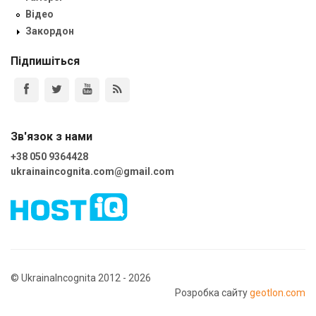
Відео
Закордон
Підпишіться
Зв'язок з нами
+38 050 9364428
ukrainaincognita.com@gmail.com
© UkrainaIncognita 2012 - 2026
Розробка сайту
geotlon.com