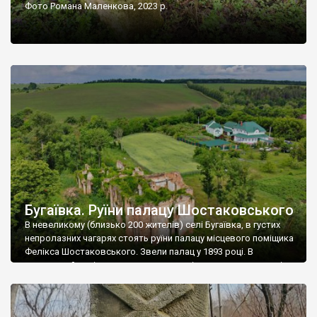
Фото Романа Маленкова, 2023 р.
Бугаївка. Руїни палацу Шостаковського
В невеликому (близько 200 жителів) селі Бугаївка, в густих
непролазних чагарях стоять руїни палацу місцевого поміщика
Фелікса Шостаковського. Звели палац у 1893 році. В
радянський період у ньому спочатку містилася школа, потім
клуб, ще пізніше – гуртожиток. У 60-х роках минулого
століття тут розмістили туберкульозну лікарню. Коли із
палацу виїхала лікарня – ми точно не […]