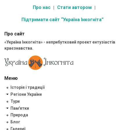
Про нас
Стати автором
Підтримати сайт “Україна Інкогніта”
Про сайт
«Україна Інкогніта» - неприбутковий проект ентузіастів
краєзнавства.
Меню
Історія і традиції
Регіони України
Тури
Пам'ятки
Природа
Блог
Галереї