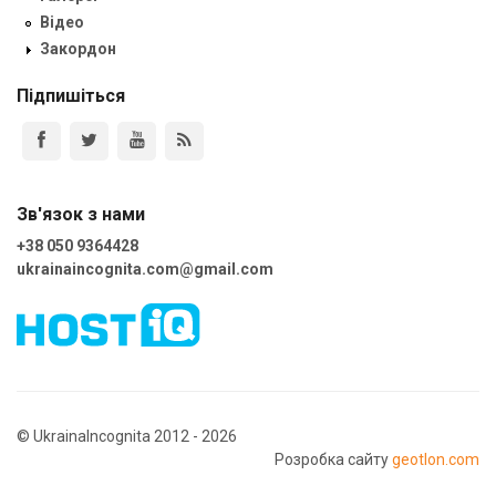
Відео
Закордон
Підпишіться
Зв'язок з нами
+38 050 9364428
ukrainaincognita.com@gmail.com
© UkrainaIncognita 2012 - 2026
Розробка сайту
geotlon.com