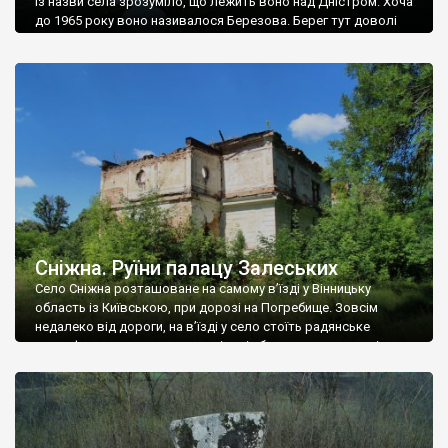
Із назви села зрозуміло, що лежить воно над Дністром. Хоча
до 1965 року воно називалося Березова. Берег тут доволі
високий і крутий, як і майже всюди на Поділлі, але є кілька
грунтових доріг, які збігають аж до самої води – цим
Наддністрянське відрізняється від більшості навколишніх
сіл. У селі є мурована Михайлівська церква. Точної дати […]
Сніжна. Руїни палацу Залеських
Село Сніжна розташоване на самому в’їзді у Вінницьку
область із Київською, при дорозі на Погребище. Зовсім
недалеко від дороги, на в’їзді у село стоїть радянське
рельєфне пано, яке показує жінку і яблуню, а трохи далі, десь
серед дерев, заховалися руїни палацу Залеських. З дороги їх
не видно, але видно дві стареньких колії у траві – […]