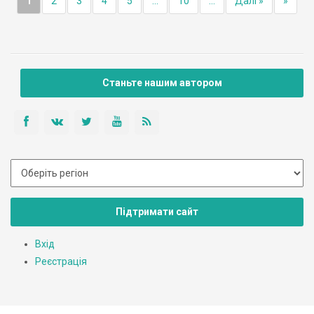
1
2
3
4
5
...
10
...
Далі »
»
Станьте нашим автором
Підтримати сайт
Вхід
Реєстрація