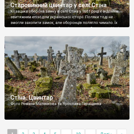
Старовинний цвинтар у селі Стіна
Козацька оборона замку в селі Стіна у 1651 році є відомим
звитяжним епізодом української історії. Поляки тоді не
змогли захопити замок, але оборонців полягло чимало. Їх
поховали на цвинтарі, який тоді називався Замковим. Нині на
місці замку церква із кам’яною огорожею, а цвинтар є. На
ньому чимало хрестів 19 століття, є такі, де епітафії стер […]
Стіна. Цвинтар
Фото Романа Маленкова та Ярослава Геращенка