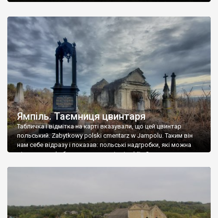
Ямпіль. Таємниця цвинтаря
Табличка і відмітка на карті вказували, що цей цвинтар
польський. Zabytkowy polski cmentarz w Jampolu. Таким він
нам себе відразу і показав: польські надгробки, які можна
віднести до фабричних, польські епітафії… Загалом цвинтар
виявився величезним – порахували площу у GoogleMaps –
виявилося більше семи гектарів. Перше враження про
абсолютну звичайність польського цвинтаря виявилося
оманливим – […]