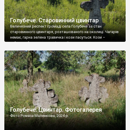
Голубече. Старовинний цвинтар
Величезний респект громаді села Голубече за стан
старовинного цвинтаря, розташованого на околиці. Чагарів
немає, гарна зелена травичка і кози пасуться. Кози –
найкращий регулятор шкідливої, для старих кладовищ,
рослинності. Навесні, коли паростки дерев вкриваються
бруньками, кози ті бруньки обгризають, бо то улюблений
делікатес. На цвинтарі у Голубечому ціла колекція
різноманітних форм хрестів. Село відносно невелике, […]
Голубече. Цвинтар. Фотогалерея
Фото Романа Маленкова, 2024 р.