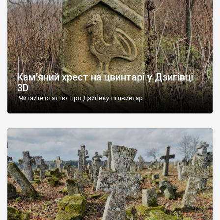
Кам’яний хрест на цвинтарі у Дзигівці
3D
Читайте статтю про Дзигівку і її цвинтар