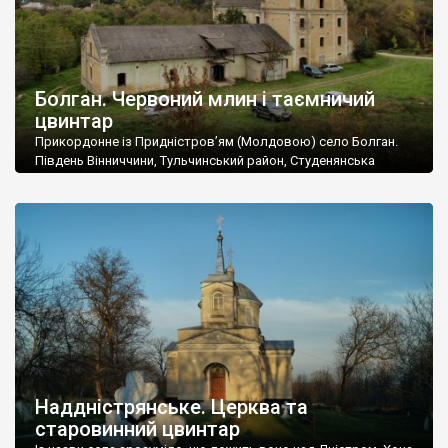
Болган. Червоний млин і таємничий
цвинтар
Прикордонне із Придністров’ям (Молдовою) село Болган.
Південь Вінниччини, Тульчинський район, Студенянська
громада. У селі мешкає близько тисячі осіб. Спочатку ми
дізналися, що у Болгані є величезний захаращений
старовинний цвинтар із кам’яними хрестами. Всі епітафії, які
збереглися, написані кирилицею, церковнослов’янською
мовою. За всіма традиційними ознаками – цвинтар
український. Хрести датуються 19 століттям. У 1924-1940
роках Болган […]
Наддністрянське. Церква та
старовинний цвинтар