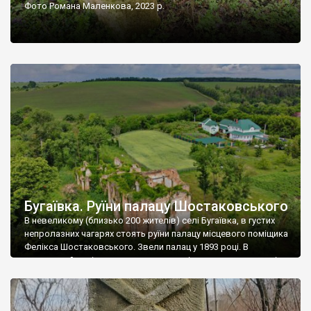
Фото Романа Маленкова, 2023 р.
Бугаївка. Руїни палацу Шостаковського
В невеликому (близько 200 жителів) селі Бугаївка, в густих
непролазних чагарях стоять руїни палацу місцевого поміщика
Фелікса Шостаковського. Звели палац у 1893 році. В
радянський період у ньому спочатку містилася школа, потім
клуб, ще пізніше – гуртожиток. У 60-х роках минулого
століття тут розмістили туберкульозну лікарню. Коли із
палацу виїхала лікарня – ми точно не […]