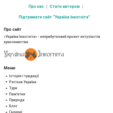
Про нас
Стати автором
Підтримати сайт “Україна Інкогніта”
Про сайт
«Україна Інкогніта» - неприбутковий проект ентузіастів
краєзнавства.
Меню
Історія і традиції
Регіони України
Тури
Пам'ятки
Природа
Блог
Галереї