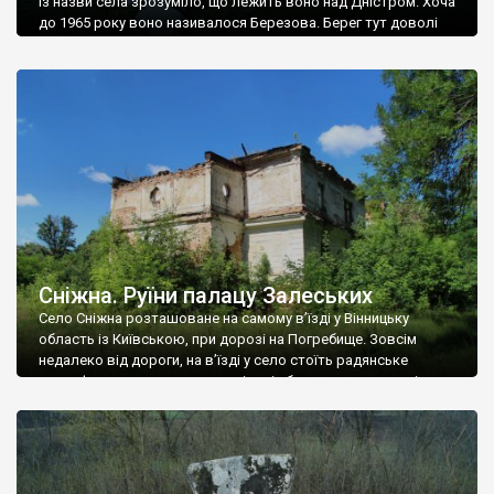
Із назви села зрозуміло, що лежить воно над Дністром. Хоча
до 1965 року воно називалося Березова. Берег тут доволі
високий і крутий, як і майже всюди на Поділлі, але є кілька
грунтових доріг, які збігають аж до самої води – цим
Наддністрянське відрізняється від більшості навколишніх
сіл. У селі є мурована Михайлівська церква. Точної дати […]
Сніжна. Руїни палацу Залеських
Село Сніжна розташоване на самому в’їзді у Вінницьку
область із Київською, при дорозі на Погребище. Зовсім
недалеко від дороги, на в’їзді у село стоїть радянське
рельєфне пано, яке показує жінку і яблуню, а трохи далі, десь
серед дерев, заховалися руїни палацу Залеських. З дороги їх
не видно, але видно дві стареньких колії у траві – […]