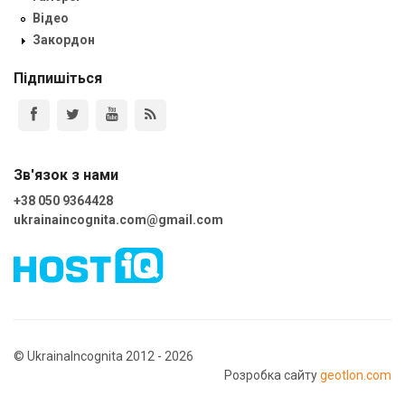
Відео
Закордон
Підпишіться
Зв'язок з нами
+38 050 9364428
ukrainaincognita.com@gmail.com
© UkrainaIncognita 2012 - 2026
Розробка сайту
geotlon.com