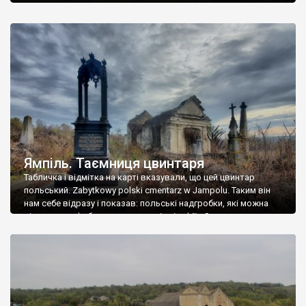
Ямпіль. Таємниця цвинтаря
Табличка і відмітка на карті вказували, що цей цвинтар
польський. Zabytkowy polski cmentarz w Jampolu. Таким він
нам себе відразу і показав: польські надгробки, які можна
віднести до фабричних, польські епітафії… Загалом цвинтар
виявився величезним – порахували площу у GoogleMaps –
виявилося більше семи гектарів. Перше враження про
абсолютну звичайність польського цвинтаря виявилося
оманливим – […]