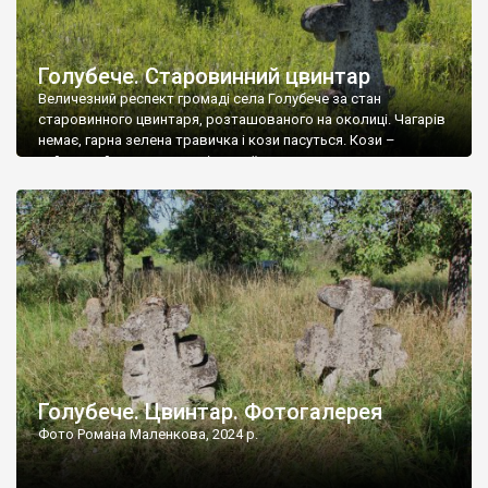
Голубече. Старовинний цвинтар
Величезний респект громаді села Голубече за стан
старовинного цвинтаря, розташованого на околиці. Чагарів
немає, гарна зелена травичка і кози пасуться. Кози –
найкращий регулятор шкідливої, для старих кладовищ,
рослинності. Навесні, коли паростки дерев вкриваються
бруньками, кози ті бруньки обгризають, бо то улюблений
делікатес. На цвинтарі у Голубечому ціла колекція
різноманітних форм хрестів. Село відносно невелике, […]
Голубече. Цвинтар. Фотогалерея
Фото Романа Маленкова, 2024 р.