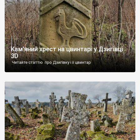
Кам’яний хрест на цвинтарі у Дзигівці
3D
Читайте статтю про Дзигівку і її цвинтар