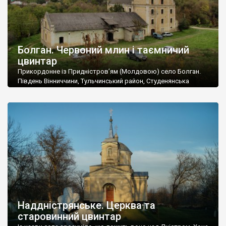
Болган. Червоний млин і таємничий
цвинтар
Прикордонне із Придністров’ям (Молдовою) село Болган.
Південь Вінниччини, Тульчинський район, Студенянська
громада. У селі мешкає близько тисячі осіб. Спочатку ми
дізналися, що у Болгані є величезний захаращений
старовинний цвинтар із кам’яними хрестами. Всі епітафії, які
збереглися, написані кирилицею, церковнослов’янською
мовою. За всіма традиційними ознаками – цвинтар
український. Хрести датуються 19 століттям. У 1924-1940
роках Болган […]
Наддністрянське. Церква та
старовинний цвинтар