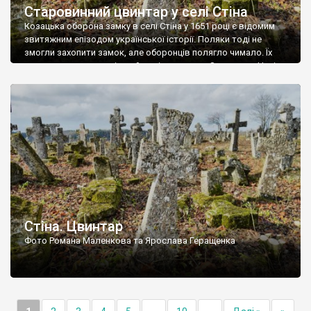
Старовинний цвинтар у селі Стіна
Козацька оборона замку в селі Стіна у 1651 році є відомим
звитяжним епізодом української історії. Поляки тоді не
змогли захопити замок, але оборонців полягло чимало. Їх
поховали на цвинтарі, який тоді називався Замковим. Нині на
місці замку церква із кам’яною огорожею, а цвинтар є. На
ньому чимало хрестів 19 століття, є такі, де епітафії стер […]
Стіна. Цвинтар
Фото Романа Маленкова та Ярослава Геращенка