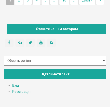
1
2
3
4
5
...
10
...
Далі »
»
Станьте нашим автором
Підтримати сайт
Вхід
Реєстрація