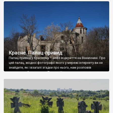
доглянутий, а в іншій суцільна руїна. Руїни палацу Тишкевичів у
Андрушівці, на Вінниччині. Такий стан […]
Красне. Палац-привид
Палац-привид у Красному – нове відкриття на Вінниччині. Про
цей палац, жодної фотографії якого у мережі інтернету ви не
знайдете, як і взагалі згадки про нього, нам розповів
мешканець Самгородка. Палац у Красному вразив не лише
станом руїни і чагарями, які його оточують, але і величчю
навіть у руїні. Можна уявно рекоструювати головний вхід із
[…]