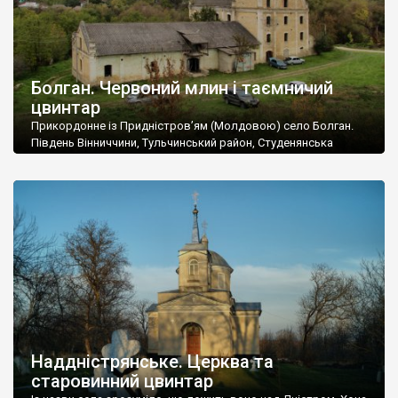
Болган. Червоний млин і таємничий
цвинтар
Прикордонне із Придністров’ям (Молдовою) село Болган.
Південь Вінниччини, Тульчинський район, Студенянська
громада. У селі мешкає близько тисячі осіб. Спочатку ми
дізналися, що у Болгані є величезний захаращений
старовинний цвинтар із кам’яними хрестами. Всі епітафії, які
збереглися, написані кирилицею, церковнослов’янською
мовою. За всіма традиційними ознаками – цвинтар
український. Хрести датуються 19 століттям. У 1924-1940
роках Болган […]
Наддністрянське. Церква та
старовинний цвинтар