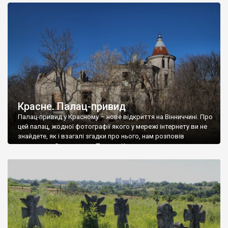
доглянутий, а в іншій суцільна руїна. Руїни палацу Тишкевичів у
Андрушівці, на Вінниччині. Такий стан […]
Красне. Палац-привид
Палац-привид у Красному – нове відкриття на Вінниччині. Про
цей палац, жодної фотографії якого у мережі інтернету ви не
знайдете, як і взагалі згадки про нього, нам розповів
мешканець Самгородка. Палац у Красному вразив не лише
станом руїни і чагарями, які його оточують, але і величчю
навіть у руїні. Можна уявно рекоструювати головний вхід із
[…]