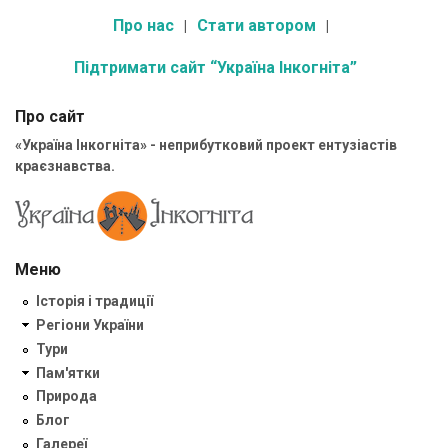
Про нас
Стати автором
Підтримати сайт “Україна Інкогніта”
Про сайт
«Україна Інкогніта» - неприбутковий проект ентузіастів
краєзнавства.
Меню
Історія і традиції
Регіони України
Тури
Пам'ятки
Природа
Блог
Галереї