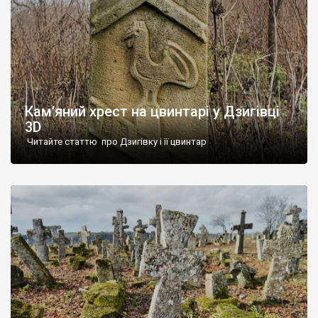
Кам’яний хрест на цвинтарі у Дзигівці
3D
Читайте статтю про Дзигівку і її цвинтар