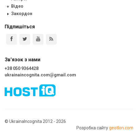
Відео
Закордон
Підпишіться
Зв'язок з нами
+38 050 9364428
ukrainaincognita.com@gmail.com
© UkrainaIncognita 2012 - 2026
Розробка сайту
geotlon.com