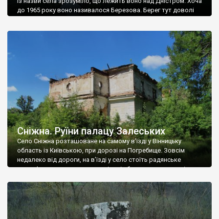
Із назви села зрозуміло, що лежить воно над Дністром. Хоча
до 1965 року воно називалося Березова. Берег тут доволі
високий і крутий, як і майже всюди на Поділлі, але є кілька
грунтових доріг, які збігають аж до самої води – цим
Наддністрянське відрізняється від більшості навколишніх
сіл. У селі є мурована Михайлівська церква. Точної дати […]
Сніжна. Руїни палацу Залеських
Село Сніжна розташоване на самому в’їзді у Вінницьку
область із Київською, при дорозі на Погребище. Зовсім
недалеко від дороги, на в’їзді у село стоїть радянське
рельєфне пано, яке показує жінку і яблуню, а трохи далі, десь
серед дерев, заховалися руїни палацу Залеських. З дороги їх
не видно, але видно дві стареньких колії у траві – […]