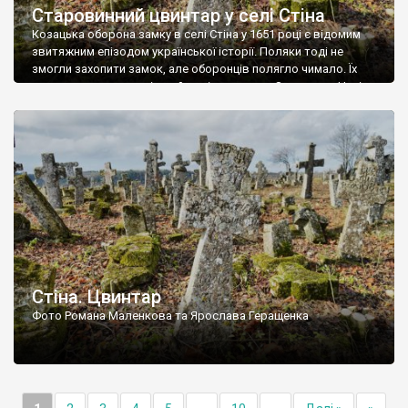
Старовинний цвинтар у селі Стіна
Козацька оборона замку в селі Стіна у 1651 році є відомим
звитяжним епізодом української історії. Поляки тоді не
змогли захопити замок, але оборонців полягло чимало. Їх
поховали на цвинтарі, який тоді називався Замковим. Нині на
місці замку церква із кам’яною огорожею, а цвинтар є. На
ньому чимало хрестів 19 століття, є такі, де епітафії стер […]
Стіна. Цвинтар
Фото Романа Маленкова та Ярослава Геращенка