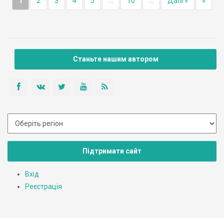
1
2
3
4
5
...
10
...
Далі »
»
Станьте нашим автором
Підтримати сайт
Вхід
Реєстрація