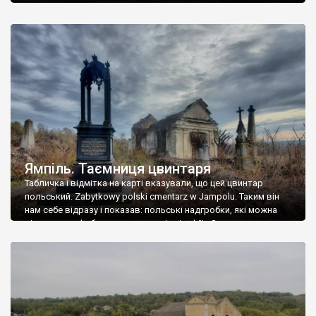
Ямпіль. Таємниця цвинтаря
Табличка і відмітка на карті вказували, що цей цвинтар
польський. Zabytkowy polski cmentarz w Jampolu. Таким він
нам себе відразу і показав: польські надгробки, які можна
віднести до фабричних, польські епітафії… Загалом цвинтар
виявився величезним – порахували площу у GoogleMaps –
виявилося більше семи гектарів. Перше враження про
абсолютну звичайність польського цвинтаря виявилося
оманливим – […]