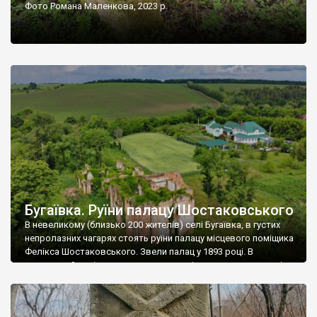
Фото Романа Маленкова, 2023 р.
Бугаївка. Руїни палацу Шостаковського
В невеликому (близько 200 жителів) селі Бугаївка, в густих
непролазних чагарях стоять руїни палацу місцевого поміщика
Фелікса Шостаковського. Звели палац у 1893 році. В
радянський період у ньому спочатку містилася школа, потім
клуб, ще пізніше – гуртожиток. У 60-х роках минулого
століття тут розмістили туберкульозну лікарню. Коли із
палацу виїхала лікарня – ми точно не […]