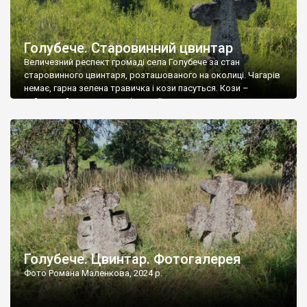
Голубече. Старовинний цвинтар
Величезний респект громаді села Голубече за стан
старовинного цвинтаря, розташованого на околиці. Чагарів
немає, гарна зелена травичка і кози пасуться. Кози –
найкращий регулятор шкідливої, для старих кладовищ,
рослинності. Навесні, коли паростки дерев вкриваються
бруньками, кози ті бруньки обгризають, бо то улюблений
делікатес. На цвинтарі у Голубечому ціла колекція
різноманітних форм хрестів. Село відносно невелике, […]
Голубече. Цвинтар. Фотогалерея
Фото Романа Маленкова, 2024 р.