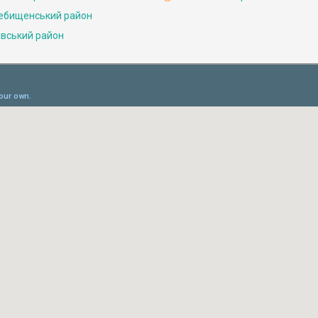
ебищенський район
івський район