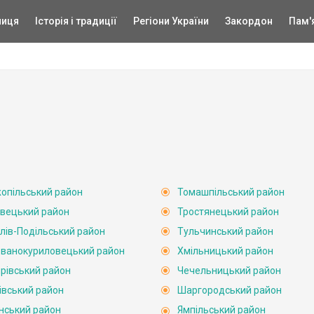
ниця
Історія і традиції
Регіони України
Закордон
Пам'
опільський район
Томашпільський район
вецький район
Тростянецький район
лів-Подільський район
Тульчинський район
ванокуриловецький район
Хмільницький район
рівський район
Чечельницький район
івський район
Шаргородський район
нський район
Ямпільський район