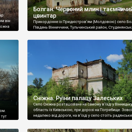
Болган. Червоний млин і таємничи
цвинтар
ар
им він
Прикордонне із Придністров’ям (Молдовою) село Бо
 можна
Південь Вінниччини, Тульчинський район, Студенянськ
цвинтар
громада. У селі мешкає близько тисячі осіб. Спочатку
Maps –
дізналися, що у Болгані є величезний захаращений
ро
старовинний цвинтар із кам’яними хрестами. Всі епітафі
лося
збереглися, написані кирилицею, церковнослов’янсь
мовою. За всіма традиційними ознаками – цвинтар
український. Хрести датуються 19 століттям. У 1924-1
роках Болган […]
Сніжна. Руїни палацу Залеських
Село Сніжна розташоване на самому в’їзді у Вінницьк
область із Київською, при дорозі на Погребище. Зовс
ом.
недалеко від дороги, на в’їзді у село стоїть радянське
 тут
рельєфне пано, яке показує жінку і яблуню, а трохи дал
, але є
десь серед дерев, заховалися руїни палацу Залеських.
и – цим