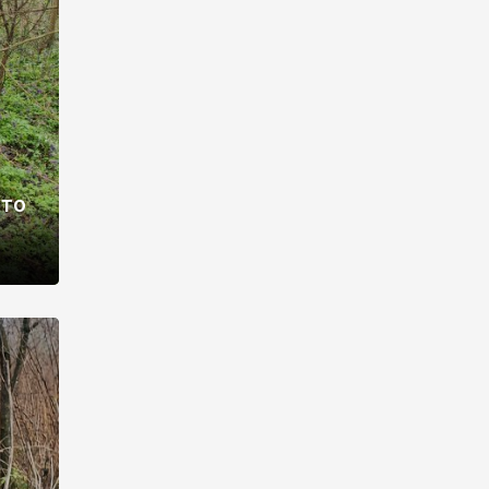
раві –
ото