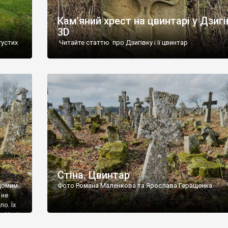
Кам’яний хрест на цвинтарі у Дзигі
3D
густих
Читайте статтю про Дзигівку і її цвинтар
93 році.
ола,
инулого
и із
Стіна. Цвинтар
ідомим
Фото Романа Маленкова та Ярослава Геращенка
 не
о. Їх
. Нині
ар є.