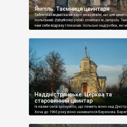
Ямпіль. Таємниця цвинтаря
Табличка і відмітка на карті вказували, що цей цвинт
польський. Zabytkowy polski cmentarz w Jampolu. Так
нам себе відразу і показав: польські надгробки, які
віднести до фабричних, польські епітафії… Загалом 
виявився величезним – порахували площу у Google
виявилося більше семи гектарів. Перше враження п
абсолютну звичайність польського цвинтаря вияви
оманливим – […]
Наддністрянське. Церква та
старовинний цвинтар
Із назви села зрозуміло, що лежить воно над Дністр
Хоча до 1965 року воно називалося Березова. Берег
доволі високий і крутий, як і майже всюди на Поділлі
кілька грунтових доріг, які збігають аж до самої вод