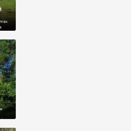
й
лган.
а
 ми
ї, які
кою
940
у
ім
і,
 З