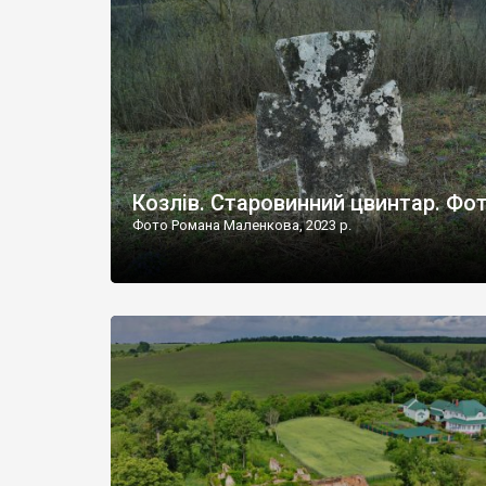
Наддністрянське відрізняється від більшості навко
сіл. У селі є мурована Михайлівська церква. Точної д
Козлів. Старовинний цвинтар. Фо
Фото Романа Маленкова, 2023 р.