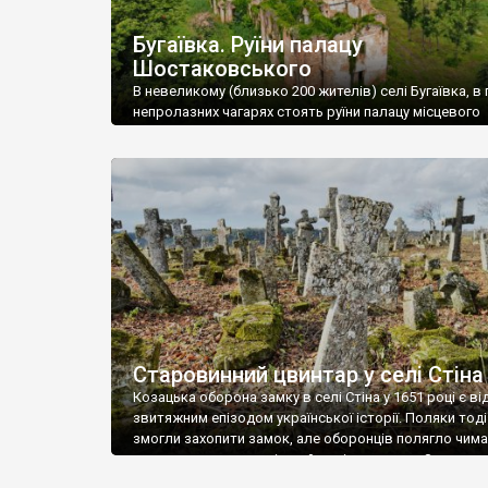
Бугаївка. Руїни палацу
Шостаковського
В невеликому (близько 200 жителів) селі Бугаївка, в 
непролазних чагарях стоять руїни палацу місцевого
поміщика Фелікса Шостаковського. Звели палац у 18
В радянський період у ньому спочатку містилася шк
потім клуб, ще пізніше – гуртожиток. У 60-х роках м
століття тут розмістили туберкульозну лікарню. Кол
палацу виїхала лікарня – ми точно не […]
Старовинний цвинтар у селі Стіна
Козацька оборона замку в селі Стіна у 1651 році є в
звитяжним епізодом української історії. Поляки тоді
змогли захопити замок, але оборонців полягло чимал
поховали на цвинтарі, який тоді називався Замковим
на місці замку церква із кам’яною огорожею, а цвинт