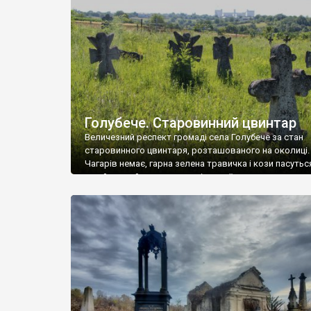
у Андрушівці, на Вінниччині. Такий стан […]
Голубече. Старовинний цвинтар
Величезний респект громаді села Голубече за стан
старовинного цвинтаря, розташованого на околиці.
Чагарів немає, гарна зелена травичка і кози пасутьс
– найкращий регулятор шкідливої, для старих клад
рослинності. Навесні, коли паростки дерев вкрива
бруньками, кози ті бруньки обгризають, бо то улюбл
делікатес. На цвинтарі у Голубечому ціла колекція
різноманітних форм хрестів. Село відносно невелике,