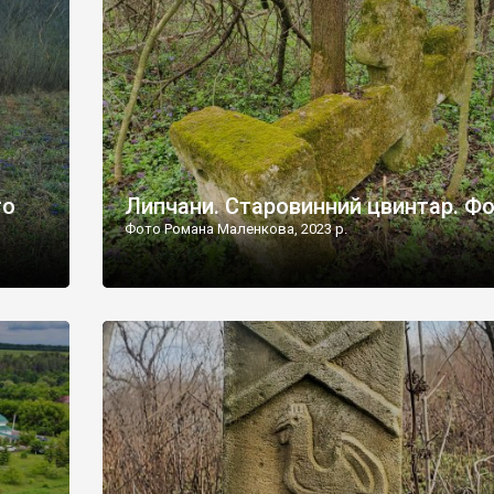
дороги їх не видно, але видно дві стареньких колії у т
лишніх
[…]
ати […]
то
Липчани. Старовинний цвинтар. Ф
Фото Романа Маленкова, 2023 р.