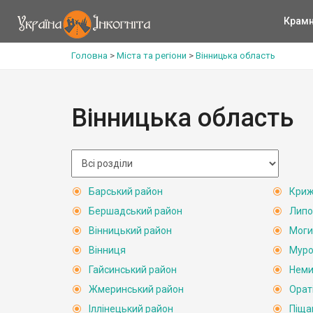
Крам
Головна
>
Міста та регіони
>
Вінницька область
Вінницька область
Барський район
Криж
Бершадський район
Липо
Вінницький район
Моги
Вінниця
Муро
Гайсинський район
Неми
Жмеринський район
Орат
Іллінецький район
Піща