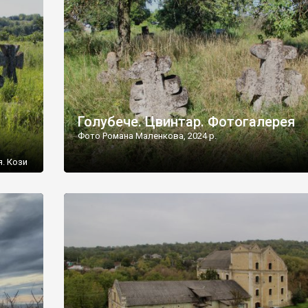
[…]
Голубече. Цвинтар. Фотогалерея
Фото Романа Маленкова, 2024 р.
я. Кози
овищ,
ються
ений
 […]