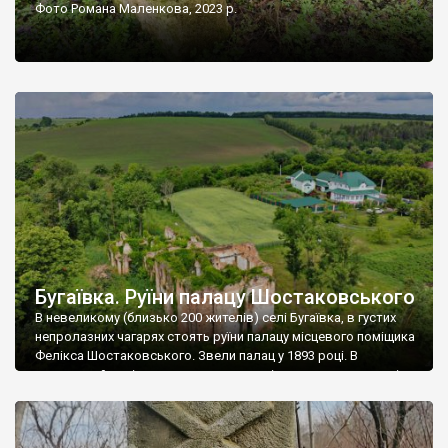
Фото Романа Маленкова, 2023 р.
Бугаївка. Руїни палацу Шостаковського
В невеликому (близько 200 жителів) селі Бугаївка, в густих
непролазних чагарях стоять руїни палацу місцевого поміщика
Фелікса Шостаковського. Звели палац у 1893 році. В
радянський період у ньому спочатку містилася школа, потім
клуб, ще пізніше – гуртожиток. У 60-х роках минулого
століття тут розмістили туберкульозну лікарню. Коли із
палацу виїхала лікарня – ми точно не […]