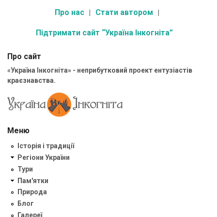
Про нас
Стати автором
Підтримати сайт “Україна Інкогніта”
Про сайт
«Україна Інкогніта» - неприбутковий проект ентузіастів
краєзнавства.
Меню
Історія і традиції
Регіони України
Тури
Пам'ятки
Природа
Блог
Галереї