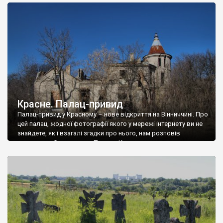
доглянутий, а в іншій суцільна руїна. Руїни палацу Тишкевичів у
Андрушівці, на Вінниччині. Такий стан […]
Красне. Палац-привид
Палац-привид у Красному – нове відкриття на Вінниччині. Про
цей палац, жодної фотографії якого у мережі інтернету ви не
знайдете, як і взагалі згадки про нього, нам розповів
мешканець Самгородка. Палац у Красному вразив не лише
станом руїни і чагарями, які його оточують, але і величчю
навіть у руїні. Можна уявно рекоструювати головний вхід із
[…]