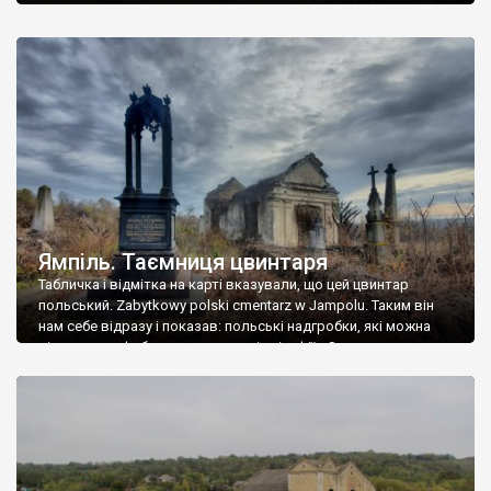
Ямпіль. Таємниця цвинтаря
Табличка і відмітка на карті вказували, що цей цвинтар
польський. Zabytkowy polski cmentarz w Jampolu. Таким він
нам себе відразу і показав: польські надгробки, які можна
віднести до фабричних, польські епітафії… Загалом цвинтар
виявився величезним – порахували площу у GoogleMaps –
виявилося більше семи гектарів. Перше враження про
абсолютну звичайність польського цвинтаря виявилося
оманливим – […]