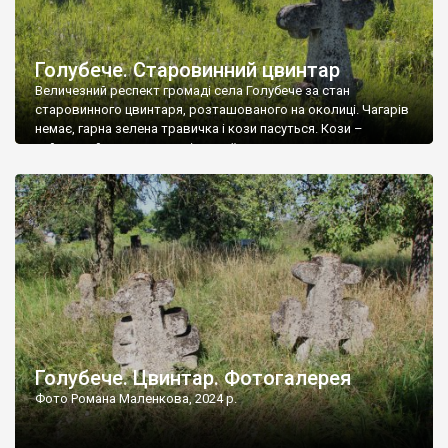
Голубече. Старовинний цвинтар
Величезний респект громаді села Голубече за стан
старовинного цвинтаря, розташованого на околиці. Чагарів
немає, гарна зелена травичка і кози пасуться. Кози –
найкращий регулятор шкідливої, для старих кладовищ,
рослинності. Навесні, коли паростки дерев вкриваються
бруньками, кози ті бруньки обгризають, бо то улюблений
делікатес. На цвинтарі у Голубечому ціла колекція
різноманітних форм хрестів. Село відносно невелике, […]
Голубече. Цвинтар. Фотогалерея
Фото Романа Маленкова, 2024 р.