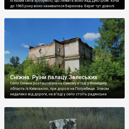
Із назви села зрозуміло, що лежить воно над Дністром. Хоча
до 1965 року воно називалося Березова. Берег тут доволі
високий і крутий, як і майже всюди на Поділлі, але є кілька
грунтових доріг, які збігають аж до самої води – цим
Наддністрянське відрізняється від більшості навколишніх
сіл. У селі є мурована Михайлівська церква. Точної дати […]
Сніжна. Руїни палацу Залеських
Село Сніжна розташоване на самому в’їзді у Вінницьку
область із Київською, при дорозі на Погребище. Зовсім
недалеко від дороги, на в’їзді у село стоїть радянське
рельєфне пано, яке показує жінку і яблуню, а трохи далі, десь
серед дерев, заховалися руїни палацу Залеських. З дороги їх
не видно, але видно дві стареньких колії у траві – […]