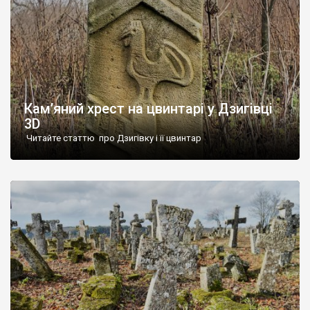
Кам’яний хрест на цвинтарі у Дзигівці
3D
Читайте статтю про Дзигівку і її цвинтар