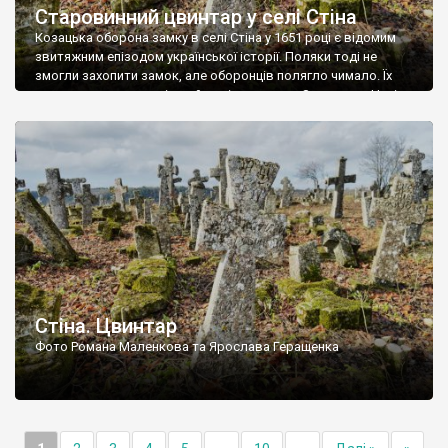
Старовинний цвинтар у селі Стіна
Козацька оборона замку в селі Стіна у 1651 році є відомим
звитяжним епізодом української історії. Поляки тоді не
змогли захопити замок, але оборонців полягло чимало. Їх
поховали на цвинтарі, який тоді називався Замковим. Нині на
місці замку церква із кам’яною огорожею, а цвинтар є. На
ньому чимало хрестів 19 століття, є такі, де епітафії стер […]
Стіна. Цвинтар
Фото Романа Маленкова та Ярослава Геращенка