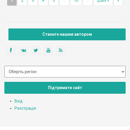
1
2
3
4
5
...
10
...
Далі »
»
Станьте нашим автором
Підтримати сайт
Вхід
Реєстрація