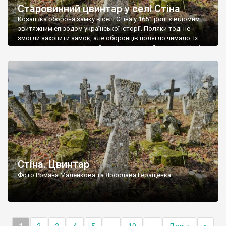
Старовинний цвинтар у селі Стіна
Козацька оборона замку в селі Стіна у 1651 році є відомим
звитяжним епізодом української історії. Поляки тоді не
змогли захопити замок, але оборонців полягло чимало. Їх
поховали на цвинтарі, який тоді називався Замковим. Нині на
місці замку церква із кам’яною огорожею, а цвинтар є. На
ньому чимало хрестів 19 століття, є такі, де епітафії стер […]
Стіна. Цвинтар
Фото Романа Маленкова та Ярослава Геращенка