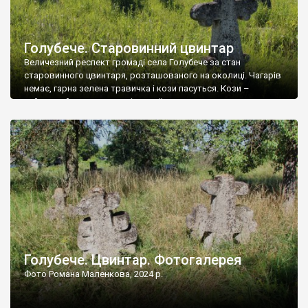
Голубече. Старовинний цвинтар
Величезний респект громаді села Голубече за стан
старовинного цвинтаря, розташованого на околиці. Чагарів
немає, гарна зелена травичка і кози пасуться. Кози –
найкращий регулятор шкідливої, для старих кладовищ,
рослинності. Навесні, коли паростки дерев вкриваються
бруньками, кози ті бруньки обгризають, бо то улюблений
делікатес. На цвинтарі у Голубечому ціла колекція
різноманітних форм хрестів. Село відносно невелике, […]
Голубече. Цвинтар. Фотогалерея
Фото Романа Маленкова, 2024 р.