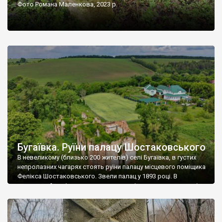
Фото Романа Маленкова, 2023 р.
Бугаївка. Руїни палацу Шостаковського
В невеликому (близько 200 жителів) селі Бугаївка, в густих
непролазних чагарях стоять руїни палацу місцевого поміщика
Фелікса Шостаковського. Звели палац у 1893 році. В
радянський період у ньому спочатку містилася школа, потім
клуб, ще пізніше – гуртожиток. У 60-х роках минулого
століття тут розмістили туберкульозну лікарню. Коли із
палацу виїхала лікарня – ми точно не […]