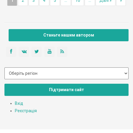
1
2
3
4
5
...
10
...
Далі »
»
Станьте нашим автором
Підтримати сайт
Вхід
Реєстрація