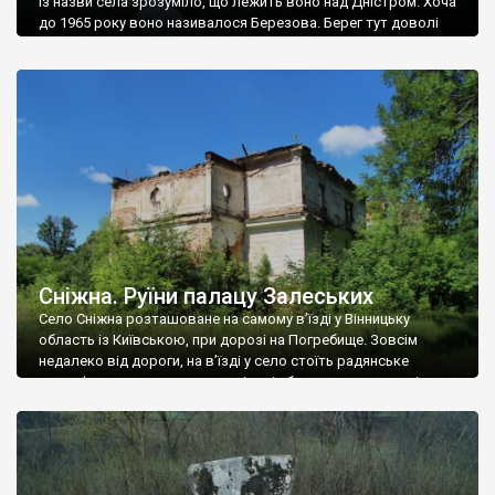
Із назви села зрозуміло, що лежить воно над Дністром. Хоча
до 1965 року воно називалося Березова. Берег тут доволі
високий і крутий, як і майже всюди на Поділлі, але є кілька
грунтових доріг, які збігають аж до самої води – цим
Наддністрянське відрізняється від більшості навколишніх
сіл. У селі є мурована Михайлівська церква. Точної дати […]
Сніжна. Руїни палацу Залеських
Село Сніжна розташоване на самому в’їзді у Вінницьку
область із Київською, при дорозі на Погребище. Зовсім
недалеко від дороги, на в’їзді у село стоїть радянське
рельєфне пано, яке показує жінку і яблуню, а трохи далі, десь
серед дерев, заховалися руїни палацу Залеських. З дороги їх
не видно, але видно дві стареньких колії у траві – […]