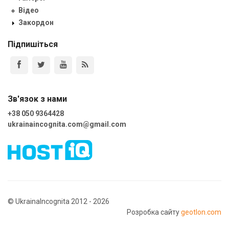
Відео
Закордон
Підпишіться
Зв'язок з нами
+38 050 9364428
ukrainaincognita.com@gmail.com
© UkrainaIncognita 2012 - 2026
Розробка сайту
geotlon.com