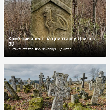
Кам’яний хрест на цвинтарі у Дзигівці
3D
Читайте статтю про Дзигівку і її цвинтар