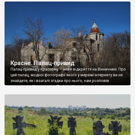
доглянутий, а в іншій суцільна руїна. Руїни палацу Тишкевичів у
Андрушівці, на Вінниччині. Такий стан […]
Красне. Палац-привид
Палац-привид у Красному – нове відкриття на Вінниччині. Про
цей палац, жодної фотографії якого у мережі інтернету ви не
знайдете, як і взагалі згадки про нього, нам розповів
мешканець Самгородка. Палац у Красному вразив не лише
станом руїни і чагарями, які його оточують, але і величчю
навіть у руїні. Можна уявно рекоструювати головний вхід із
[…]