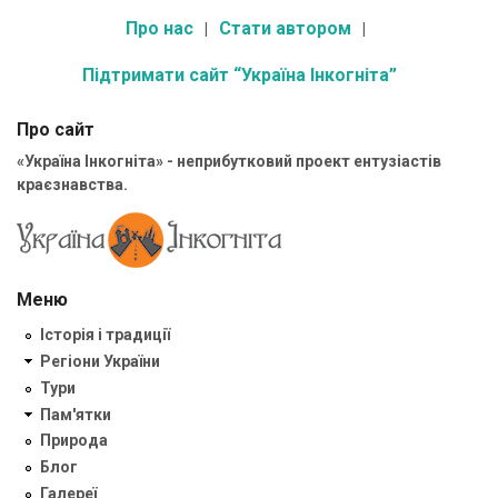
Про нас
Стати автором
Підтримати сайт “Україна Інкогніта”
Про сайт
«Україна Інкогніта» - неприбутковий проект ентузіастів
краєзнавства.
Меню
Історія і традиції
Регіони України
Тури
Пам'ятки
Природа
Блог
Галереї