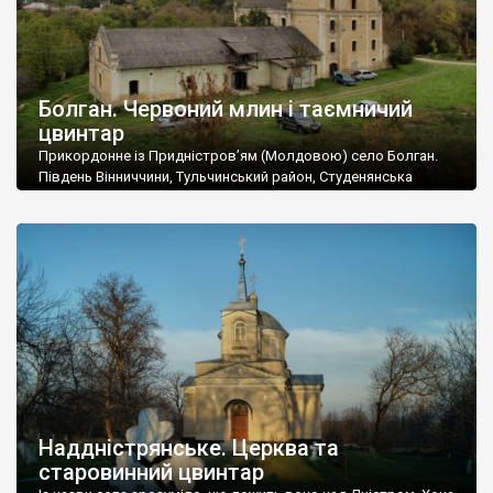
Болган. Червоний млин і таємничий
цвинтар
Прикордонне із Придністров’ям (Молдовою) село Болган.
Південь Вінниччини, Тульчинський район, Студенянська
громада. У селі мешкає близько тисячі осіб. Спочатку ми
дізналися, що у Болгані є величезний захаращений
старовинний цвинтар із кам’яними хрестами. Всі епітафії, які
збереглися, написані кирилицею, церковнослов’янською
мовою. За всіма традиційними ознаками – цвинтар
український. Хрести датуються 19 століттям. У 1924-1940
роках Болган […]
Наддністрянське. Церква та
старовинний цвинтар