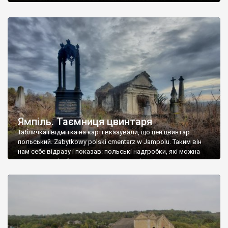
Ямпіль. Таємниця цвинтаря
Табличка і відмітка на карті вказували, що цей цвинтар
польський. Zabytkowy polski cmentarz w Jampolu. Таким він
нам себе відразу і показав: польські надгробки, які можна
віднести до фабричних, польські епітафії… Загалом цвинтар
виявився величезним – порахували площу у GoogleMaps –
виявилося більше семи гектарів. Перше враження про
абсолютну звичайність польського цвинтаря виявилося
оманливим – […]