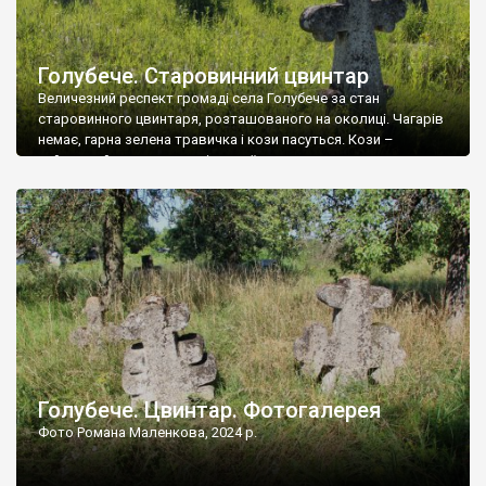
Голубече. Старовинний цвинтар
Величезний респект громаді села Голубече за стан
старовинного цвинтаря, розташованого на околиці. Чагарів
немає, гарна зелена травичка і кози пасуться. Кози –
найкращий регулятор шкідливої, для старих кладовищ,
рослинності. Навесні, коли паростки дерев вкриваються
бруньками, кози ті бруньки обгризають, бо то улюблений
делікатес. На цвинтарі у Голубечому ціла колекція
різноманітних форм хрестів. Село відносно невелике, […]
Голубече. Цвинтар. Фотогалерея
Фото Романа Маленкова, 2024 р.