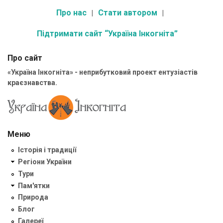
Про нас
Стати автором
Підтримати сайт “Україна Інкогніта”
Про сайт
«Україна Інкогніта» - неприбутковий проект ентузіастів
краєзнавства.
Меню
Історія і традиції
Регіони України
Тури
Пам'ятки
Природа
Блог
Галереї