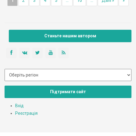
1
2
3
4
5
...
10
...
Далі »
»
Станьте нашим автором
Підтримати сайт
Вхід
Реєстрація