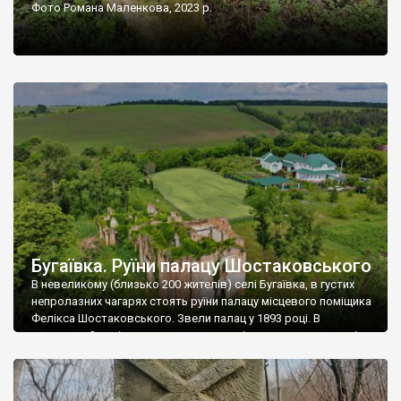
Фото Романа Маленкова, 2023 р.
Бугаївка. Руїни палацу Шостаковського
В невеликому (близько 200 жителів) селі Бугаївка, в густих
непролазних чагарях стоять руїни палацу місцевого поміщика
Фелікса Шостаковського. Звели палац у 1893 році. В
радянський період у ньому спочатку містилася школа, потім
клуб, ще пізніше – гуртожиток. У 60-х роках минулого
століття тут розмістили туберкульозну лікарню. Коли із
палацу виїхала лікарня – ми точно не […]