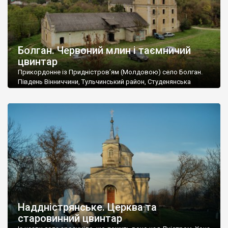
Болган. Червоний млин і таємничий
цвинтар
Прикордонне із Придністров’ям (Молдовою) село Болган.
Південь Вінниччини, Тульчинський район, Студенянська
громада. У селі мешкає близько тисячі осіб. Спочатку ми
дізналися, що у Болгані є величезний захаращений
старовинний цвинтар із кам’яними хрестами. Всі епітафії, які
збереглися, написані кирилицею, церковнослов’янською
мовою. За всіма традиційними ознаками – цвинтар
український. Хрести датуються 19 століттям. У 1924-1940
роках Болган […]
Наддністрянське. Церква та
старовинний цвинтар