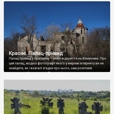
доглянутий, а в іншій суцільна руїна. Руїни палацу Тишкевичів у
Андрушівці, на Вінниччині. Такий стан […]
Красне. Палац-привид
Палац-привид у Красному – нове відкриття на Вінниччині. Про
цей палац, жодної фотографії якого у мережі інтернету ви не
знайдете, як і взагалі згадки про нього, нам розповів
мешканець Самгородка. Палац у Красному вразив не лише
станом руїни і чагарями, які його оточують, але і величчю
навіть у руїні. Можна уявно рекоструювати головний вхід із
[…]