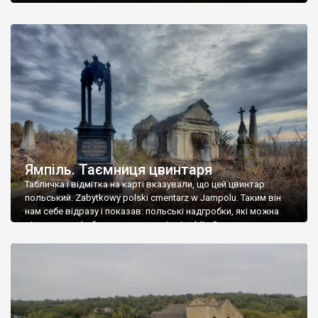
Ямпіль. Таємниця цвинтаря
Табличка і відмітка на карті вказували, що цей цвинтар
польський. Zabytkowy polski cmentarz w Jampolu. Таким він
нам себе відразу і показав: польські надгробки, які можна
віднести до фабричних, польські епітафії… Загалом цвинтар
виявився величезним – порахували площу у GoogleMaps –
виявилося більше семи гектарів. Перше враження про
абсолютну звичайність польського цвинтаря виявилося
оманливим – […]