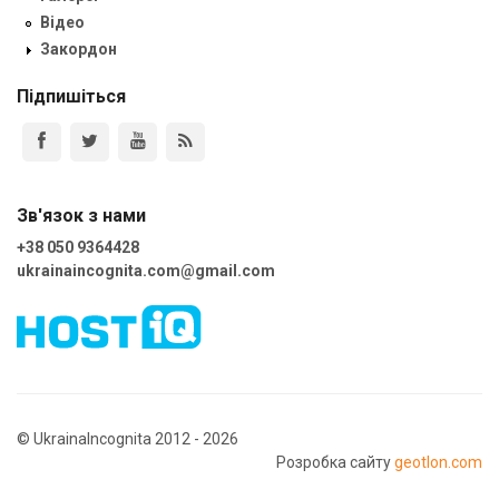
Відео
Закордон
Підпишіться
Зв'язок з нами
+38 050 9364428
ukrainaincognita.com@gmail.com
© UkrainaIncognita 2012 - 2026
Розробка сайту
geotlon.com