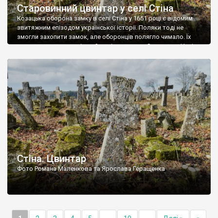
Старовинний цвинтар у селі Стіна
Козацька оборона замку в селі Стіна у 1651 році є відомим
звитяжним епізодом української історії. Поляки тоді не
змогли захопити замок, але оборонців полягло чимало. Їх
поховали на цвинтарі, який тоді називався Замковим. Нині на
місці замку церква із кам’яною огорожею, а цвинтар є. На
ньому чимало хрестів 19 століття, є такі, де епітафії стер […]
Стіна. Цвинтар
Фото Романа Маленкова та Ярослава Геращенка