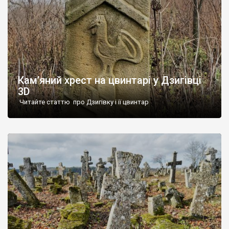
Кам’яний хрест на цвинтарі у Дзигівці
3D
Читайте статтю про Дзигівку і її цвинтар