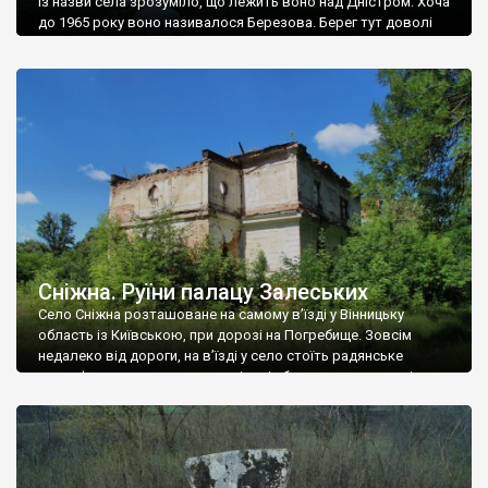
Із назви села зрозуміло, що лежить воно над Дністром. Хоча
до 1965 року воно називалося Березова. Берег тут доволі
високий і крутий, як і майже всюди на Поділлі, але є кілька
грунтових доріг, які збігають аж до самої води – цим
Наддністрянське відрізняється від більшості навколишніх
сіл. У селі є мурована Михайлівська церква. Точної дати […]
Сніжна. Руїни палацу Залеських
Село Сніжна розташоване на самому в’їзді у Вінницьку
область із Київською, при дорозі на Погребище. Зовсім
недалеко від дороги, на в’їзді у село стоїть радянське
рельєфне пано, яке показує жінку і яблуню, а трохи далі, десь
серед дерев, заховалися руїни палацу Залеських. З дороги їх
не видно, але видно дві стареньких колії у траві – […]