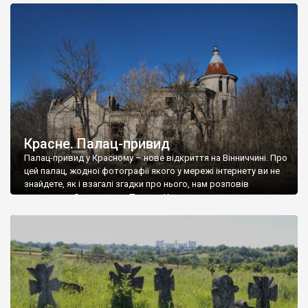
доглянутий, а в іншій суцільна руїна. Руїни палацу Тишкевичів у
Андрушівці, на Вінниччині. Такий стан […]
Красне. Палац-привид
Палац-привид у Красному – нове відкриття на Вінниччині. Про
цей палац, жодної фотографії якого у мережі інтернету ви не
знайдете, як і взагалі згадки про нього, нам розповів
мешканець Самгородка. Палац у Красному вразив не лише
станом руїни і чагарями, які його оточують, але і величчю
навіть у руїні. Можна уявно рекоструювати головний вхід із
[…]