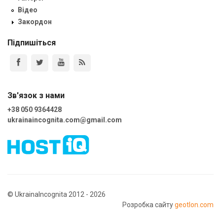
Відео
Закордон
Підпишіться
Зв'язок з нами
+38 050 9364428
ukrainaincognita.com@gmail.com
© UkrainaIncognita 2012 - 2026
Розробка сайту
geotlon.com