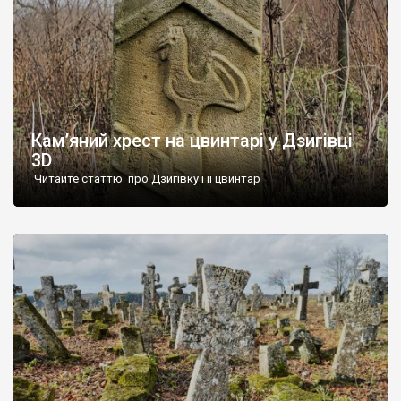
Кам’яний хрест на цвинтарі у Дзигівці
3D
Читайте статтю про Дзигівку і її цвинтар