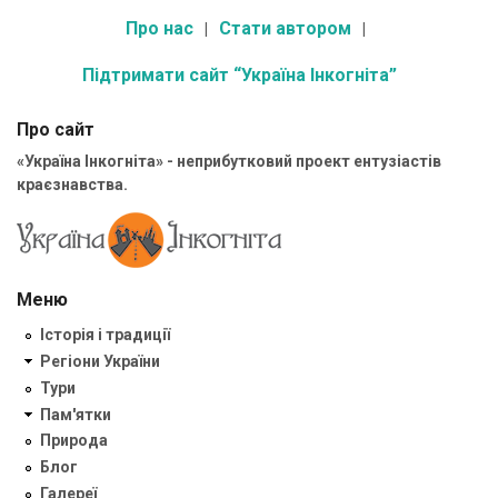
Про нас
Стати автором
Підтримати сайт “Україна Інкогніта”
Про сайт
«Україна Інкогніта» - неприбутковий проект ентузіастів
краєзнавства.
Меню
Історія і традиції
Регіони України
Тури
Пам'ятки
Природа
Блог
Галереї