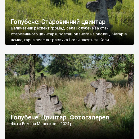
Голубече. Старовинний цвинтар
Величезний респект громаді села Голубече за стан
старовинного цвинтаря, розташованого на околиці. Чагарів
немає, гарна зелена травичка і кози пасуться. Кози –
найкращий регулятор шкідливої, для старих кладовищ,
рослинності. Навесні, коли паростки дерев вкриваються
бруньками, кози ті бруньки обгризають, бо то улюблений
делікатес. На цвинтарі у Голубечому ціла колекція
різноманітних форм хрестів. Село відносно невелике, […]
Голубече. Цвинтар. Фотогалерея
Фото Романа Маленкова, 2024 р.