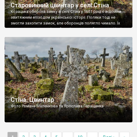
Старовинний цвинтар у селі Стіна
Козацька оборона замку в селі Стіна у 1651 році є відомим
звитяжним епізодом української історії. Поляки тоді не
змогли захопити замок, але оборонців полягло чимало. Їх
поховали на цвинтарі, який тоді називався Замковим. Нині на
місці замку церква із кам’яною огорожею, а цвинтар є. На
ньому чимало хрестів 19 століття, є такі, де епітафії стер […]
Стіна. Цвинтар
Фото Романа Маленкова та Ярослава Геращенка