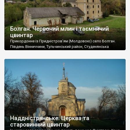
Болган. Червоний млин і таємничий
цвинтар
Прикордонне із Придністров’ям (Молдовою) село Болган.
Південь Вінниччини, Тульчинський район, Студенянська
громада. У селі мешкає близько тисячі осіб. Спочатку ми
дізналися, що у Болгані є величезний захаращений
старовинний цвинтар із кам’яними хрестами. Всі епітафії, які
збереглися, написані кирилицею, церковнослов’янською
мовою. За всіма традиційними ознаками – цвинтар
український. Хрести датуються 19 століттям. У 1924-1940
роках Болган […]
Наддністрянське. Церква та
старовинний цвинтар