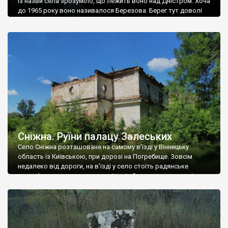
Із назви села зрозуміло, що лежить воно над Дністром. Хоча
до 1965 року воно називалося Березова. Берег тут доволі
високий і крутий, як і майже всюди на Поділлі, але є кілька
грунтових доріг, які збігають аж до самої води – цим
Наддністрянське відрізняється від більшості навколишніх
сіл. У селі є мурована Михайлівська церква. Точної дати […]
Сніжна. Руїни палацу Залеських
Село Сніжна розташоване на самому в’їзді у Вінницьку
область із Київською, при дорозі на Погребище. Зовсім
недалеко від дороги, на в’їзді у село стоїть радянське
рельєфне пано, яке показує жінку і яблуню, а трохи далі, десь
серед дерев, заховалися руїни палацу Залеських. З дороги їх
не видно, але видно дві стареньких колії у траві – […]