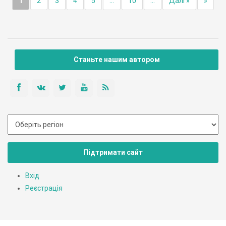
1
2
3
4
5
...
10
...
Далі »
»
Станьте нашим автором
Підтримати сайт
Вхід
Реєстрація