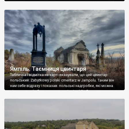
Ямпіль. Таємниця цвинтаря
Табличка і відмітка на карті вказували, що цей цвинтар
польський. Zabytkowy polski cmentarz w Jampolu. Таким він
нам себе відразу і показав: польські надгробки, які можна
віднести до фабричних, польські епітафії… Загалом цвинтар
виявився величезним – порахували площу у GoogleMaps –
виявилося більше семи гектарів. Перше враження про
абсолютну звичайність польського цвинтаря виявилося
оманливим – […]