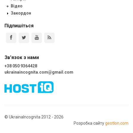
Відео
Закордон
Підпишіться
Зв'язок з нами
+38 050 9364428
ukrainaincognita.com@gmail.com
© UkrainaIncognita 2012 - 2026
Розробка сайту
geotlon.com