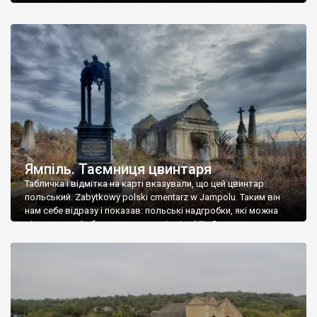
Ямпіль. Таємниця цвинтаря
Табличка і відмітка на карті вказували, що цей цвинтар
польський. Zabytkowy polski cmentarz w Jampolu. Таким він
нам себе відразу і показав: польські надгробки, які можна
віднести до фабричних, польські епітафії… Загалом цвинтар
виявився величезним – порахували площу у GoogleMaps –
виявилося більше семи гектарів. Перше враження про
абсолютну звичайність польського цвинтаря виявилося
оманливим – […]