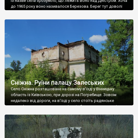
Із назви села зрозуміло, що лежить воно над Дністром. Хоча
до 1965 року воно називалося Березова. Берег тут доволі
високий і крутий, як і майже всюди на Поділлі, але є кілька
грунтових доріг, які збігають аж до самої води – цим
Наддністрянське відрізняється від більшості навколишніх
сіл. У селі є мурована Михайлівська церква. Точної дати […]
Сніжна. Руїни палацу Залеських
Село Сніжна розташоване на самому в’їзді у Вінницьку
область із Київською, при дорозі на Погребище. Зовсім
недалеко від дороги, на в’їзді у село стоїть радянське
рельєфне пано, яке показує жінку і яблуню, а трохи далі, десь
серед дерев, заховалися руїни палацу Залеських. З дороги їх
не видно, але видно дві стареньких колії у траві – […]