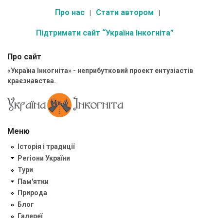
Про нас
Стати автором
Підтримати сайт “Україна Інкогніта”
Про сайт
«Україна Інкогніта» - неприбутковий проект ентузіастів
краєзнавства.
Меню
Історія і традиції
Регіони України
Тури
Пам'ятки
Природа
Блог
Галереї