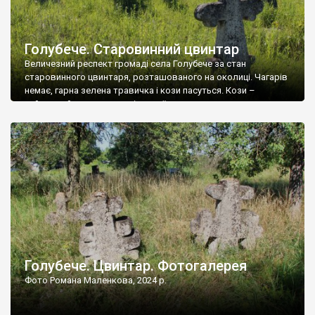
Голубече. Старовинний цвинтар
Величезний респект громаді села Голубече за стан
старовинного цвинтаря, розташованого на околиці. Чагарів
немає, гарна зелена травичка і кози пасуться. Кози –
найкращий регулятор шкідливої, для старих кладовищ,
рослинності. Навесні, коли паростки дерев вкриваються
бруньками, кози ті бруньки обгризають, бо то улюблений
делікатес. На цвинтарі у Голубечому ціла колекція
різноманітних форм хрестів. Село відносно невелике, […]
Голубече. Цвинтар. Фотогалерея
Фото Романа Маленкова, 2024 р.