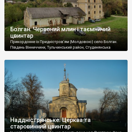
Болган. Червоний млин і таємничий
цвинтар
Прикордонне із Придністров’ям (Молдовою) село Болган.
Південь Вінниччини, Тульчинський район, Студенянська
громада. У селі мешкає близько тисячі осіб. Спочатку ми
дізналися, що у Болгані є величезний захаращений
старовинний цвинтар із кам’яними хрестами. Всі епітафії, які
збереглися, написані кирилицею, церковнослов’янською
мовою. За всіма традиційними ознаками – цвинтар
український. Хрести датуються 19 століттям. У 1924-1940
роках Болган […]
Наддністрянське. Церква та
старовинний цвинтар