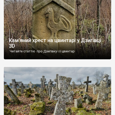
Кам’яний хрест на цвинтарі у Дзигівці
3D
Читайте статтю про Дзигівку і її цвинтар