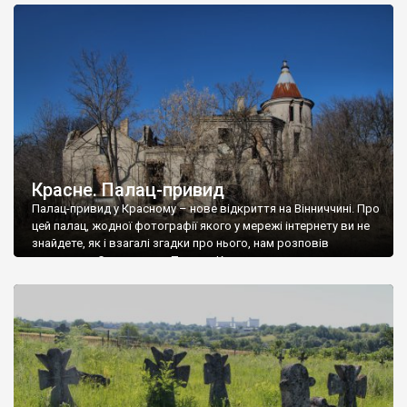
доглянутий, а в іншій суцільна руїна. Руїни палацу Тишкевичів у
Андрушівці, на Вінниччині. Такий стан […]
Красне. Палац-привид
Палац-привид у Красному – нове відкриття на Вінниччині. Про
цей палац, жодної фотографії якого у мережі інтернету ви не
знайдете, як і взагалі згадки про нього, нам розповів
мешканець Самгородка. Палац у Красному вразив не лише
станом руїни і чагарями, які його оточують, але і величчю
навіть у руїні. Можна уявно рекоструювати головний вхід із
[…]