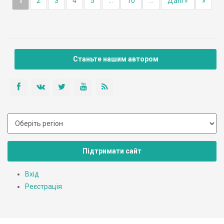
1
2
3
4
5
...
10
...
Далі »
»
Станьте нашим автором
Підтримати сайт
Вхід
Реєстрація