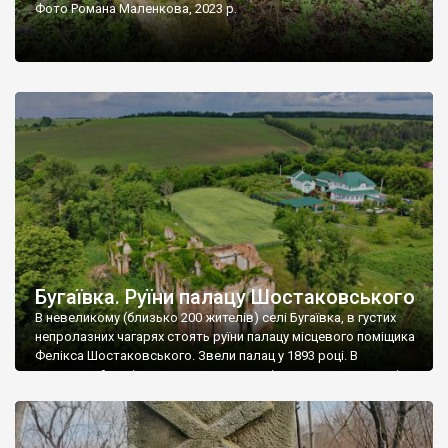
Фото Романа Маленкова, 2023 р.
Бугаївка. Руїни палацу Шостаковського
В невеликому (близько 200 жителів) селі Бугаївка, в густих
непролазних чагарях стоять руїни палацу місцевого поміщика
Фелікса Шостаковського. Звели палац у 1893 році. В
радянський період у ньому спочатку містилася школа, потім
клуб, ще пізніше – гуртожиток. У 60-х роках минулого
століття тут розмістили туберкульозну лікарню. Коли із
палацу виїхала лікарня – ми точно не […]