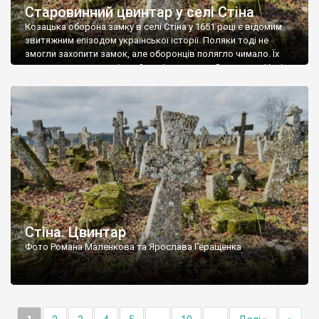
Старовинний цвинтар у селі Стіна
Козацька оборона замку в селі Стіна у 1651 році є відомим
звитяжним епізодом української історії. Поляки тоді не
змогли захопити замок, але оборонців полягло чимало. Їх
поховали на цвинтарі, який тоді називався Замковим. Нині на
місці замку церква із кам’яною огорожею, а цвинтар є. На
ньому чимало хрестів 19 століття, є такі, де епітафії стер […]
Стіна. Цвинтар
Фото Романа Маленкова та Ярослава Геращенка