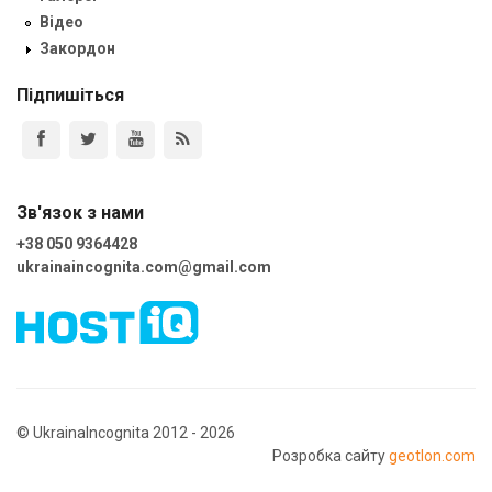
Відео
Закордон
Підпишіться
Зв'язок з нами
+38 050 9364428
ukrainaincognita.com@gmail.com
© UkrainaIncognita 2012 - 2026
Розробка сайту
geotlon.com