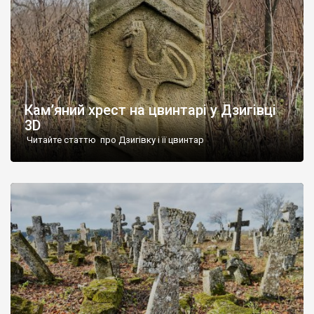
Кам’яний хрест на цвинтарі у Дзигівці
3D
Читайте статтю про Дзигівку і її цвинтар