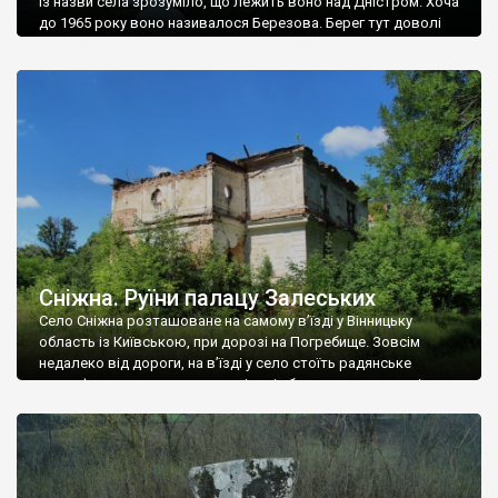
Із назви села зрозуміло, що лежить воно над Дністром. Хоча
до 1965 року воно називалося Березова. Берег тут доволі
високий і крутий, як і майже всюди на Поділлі, але є кілька
грунтових доріг, які збігають аж до самої води – цим
Наддністрянське відрізняється від більшості навколишніх
сіл. У селі є мурована Михайлівська церква. Точної дати […]
Сніжна. Руїни палацу Залеських
Село Сніжна розташоване на самому в’їзді у Вінницьку
область із Київською, при дорозі на Погребище. Зовсім
недалеко від дороги, на в’їзді у село стоїть радянське
рельєфне пано, яке показує жінку і яблуню, а трохи далі, десь
серед дерев, заховалися руїни палацу Залеських. З дороги їх
не видно, але видно дві стареньких колії у траві – […]