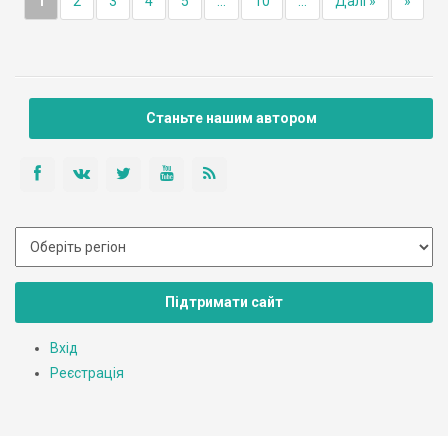
1
2
3
4
5
...
10
...
Далі »
»
Станьте нашим автором
Підтримати сайт
Вхід
Реєстрація