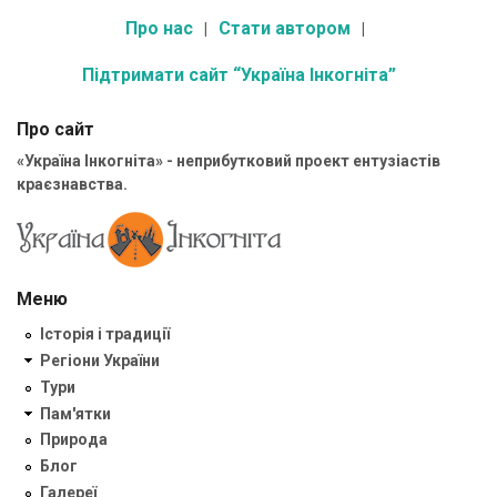
Про нас
Стати автором
Підтримати сайт “Україна Інкогніта”
Про сайт
«Україна Інкогніта» - неприбутковий проект ентузіастів
краєзнавства.
Меню
Історія і традиції
Регіони України
Тури
Пам'ятки
Природа
Блог
Галереї