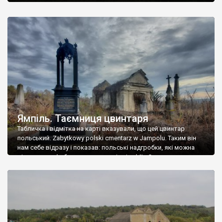
Ямпіль. Таємниця цвинтаря
Табличка і відмітка на карті вказували, що цей цвинтар
польський. Zabytkowy polski cmentarz w Jampolu. Таким він
нам себе відразу і показав: польські надгробки, які можна
віднести до фабричних, польські епітафії… Загалом цвинтар
виявився величезним – порахували площу у GoogleMaps –
виявилося більше семи гектарів. Перше враження про
абсолютну звичайність польського цвинтаря виявилося
оманливим – […]