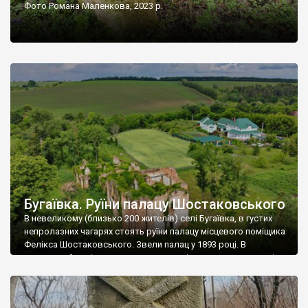
Фото Романа Маленкова, 2023 р.
Бугаївка. Руїни палацу Шостаковського
В невеликому (близько 200 жителів) селі Бугаївка, в густих
непролазних чагарях стоять руїни палацу місцевого поміщика
Фелікса Шостаковського. Звели палац у 1893 році. В
радянський період у ньому спочатку містилася школа, потім
клуб, ще пізніше – гуртожиток. У 60-х роках минулого
століття тут розмістили туберкульозну лікарню. Коли із
палацу виїхала лікарня – ми точно не […]