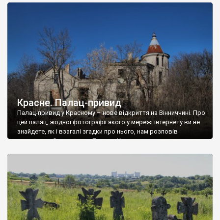
доглянутий, а в іншій суцільна руїна. Руїни палацу Тишкевичів у
Андрушівці, на Вінниччині. Такий стан […]
Красне. Палац-привид
Палац-привид у Красному – нове відкриття на Вінниччині. Про
цей палац, жодної фотографії якого у мережі інтернету ви не
знайдете, як і взагалі згадки про нього, нам розповів
мешканець Самгородка. Палац у Красному вразив не лише
станом руїни і чагарями, які його оточують, але і величчю
навіть у руїні. Можна уявно рекоструювати головний вхід із
[…]