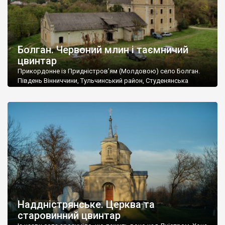
Болган. Червоний млин і таємничий
цвинтар
Прикордонне із Придністров’ям (Молдовою) село Болган.
Південь Вінниччини, Тульчинський район, Студенянська
громада. У селі мешкає близько тисячі осіб. Спочатку ми
дізналися, що у Болгані є величезний захаращений
старовинний цвинтар із кам’яними хрестами. Всі епітафії, які
збереглися, написані кирилицею, церковнослов’янською
мовою. За всіма традиційними ознаками – цвинтар
український. Хрести датуються 19 століттям. У 1924-1940
роках Болган […]
Наддністрянське. Церква та
старовинний цвинтар