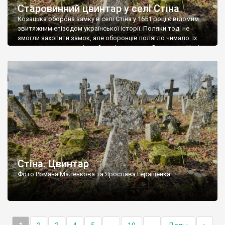
Старовинний цвинтар у селі Стіна
Козацька оборона замку в селі Стіна у 1651 році є відомим
звитяжним епізодом української історії. Поляки тоді не
змогли захопити замок, але оборонців полягло чимало. Їх
поховали на цвинтарі, який тоді називався Замковим. Нині на
місці замку церква із кам’яною огорожею, а цвинтар є. На
ньому чимало хрестів 19 століття, є такі, де епітафії стер […]
Стіна. Цвинтар
Фото Романа Маленкова та Ярослава Геращенка