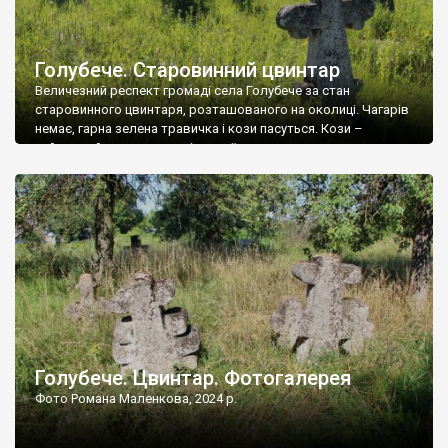
Голубече. Старовинний цвинтар
Величезний респект громаді села Голубече за стан
старовинного цвинтаря, розташованого на околиці. Чагарів
немає, гарна зелена травичка і кози пасуться. Кози –
найкращий регулятор шкідливої, для старих кладовищ,
рослинності. Навесні, коли паростки дерев вкриваються
бруньками, кози ті бруньки обгризають, бо то улюблений
делікатес. На цвинтарі у Голубечому ціла колекція
різноманітних форм хрестів. Село відносно невелике, […]
Голубече. Цвинтар. Фотогалерея
Фото Романа Маленкова, 2024 р.