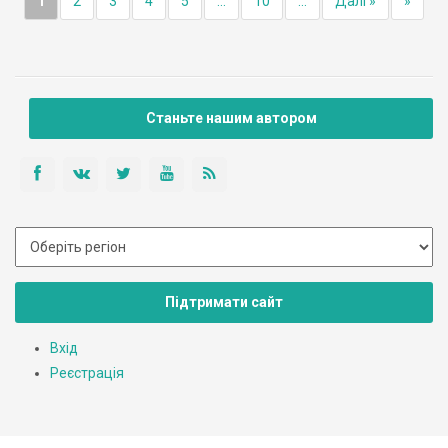
1
2
3
4
5
...
10
...
Далі »
»
Станьте нашим автором
Підтримати сайт
Вхід
Реєстрація