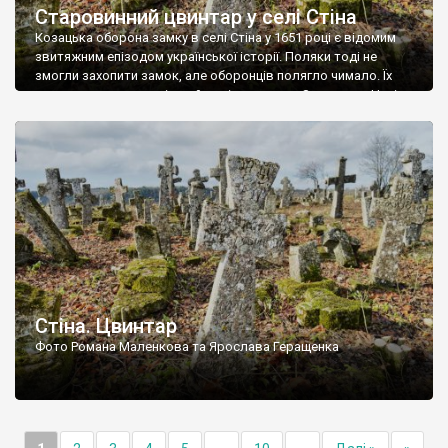
Старовинний цвинтар у селі Стіна
Козацька оборона замку в селі Стіна у 1651 році є відомим
звитяжним епізодом української історії. Поляки тоді не
змогли захопити замок, але оборонців полягло чимало. Їх
поховали на цвинтарі, який тоді називався Замковим. Нині на
місці замку церква із кам’яною огорожею, а цвинтар є. На
ньому чимало хрестів 19 століття, є такі, де епітафії стер […]
Стіна. Цвинтар
Фото Романа Маленкова та Ярослава Геращенка