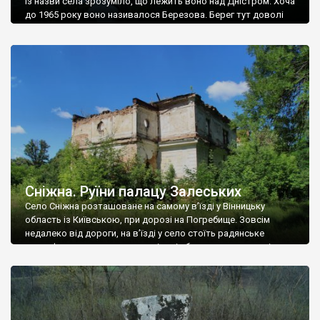
Із назви села зрозуміло, що лежить воно над Дністром. Хоча
до 1965 року воно називалося Березова. Берег тут доволі
високий і крутий, як і майже всюди на Поділлі, але є кілька
грунтових доріг, які збігають аж до самої води – цим
Наддністрянське відрізняється від більшості навколишніх
сіл. У селі є мурована Михайлівська церква. Точної дати […]
Сніжна. Руїни палацу Залеських
Село Сніжна розташоване на самому в’їзді у Вінницьку
область із Київською, при дорозі на Погребище. Зовсім
недалеко від дороги, на в’їзді у село стоїть радянське
рельєфне пано, яке показує жінку і яблуню, а трохи далі, десь
серед дерев, заховалися руїни палацу Залеських. З дороги їх
не видно, але видно дві стареньких колії у траві – […]