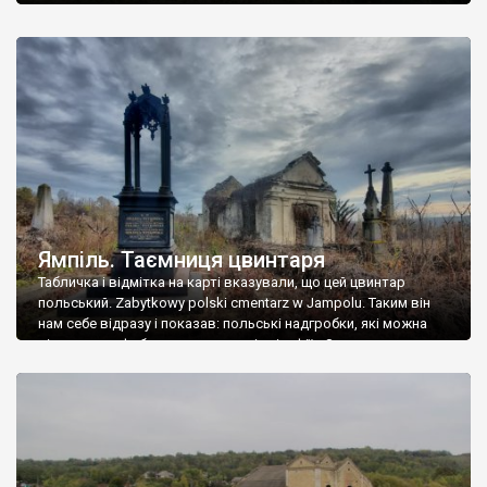
Ямпіль. Таємниця цвинтаря
Табличка і відмітка на карті вказували, що цей цвинтар
польський. Zabytkowy polski cmentarz w Jampolu. Таким він
нам себе відразу і показав: польські надгробки, які можна
віднести до фабричних, польські епітафії… Загалом цвинтар
виявився величезним – порахували площу у GoogleMaps –
виявилося більше семи гектарів. Перше враження про
абсолютну звичайність польського цвинтаря виявилося
оманливим – […]