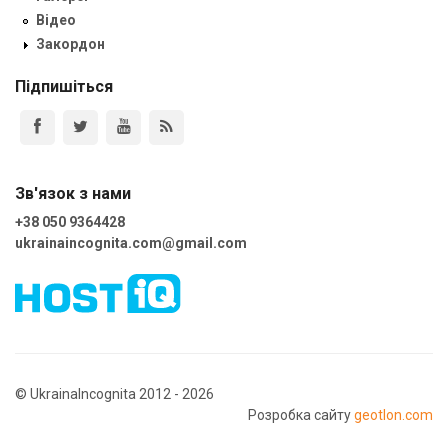
Відео
Закордон
Підпишіться
Зв'язок з нами
+38 050 9364428
ukrainaincognita.com@gmail.com
© UkrainaIncognita 2012 - 2026
Розробка сайту
geotlon.com