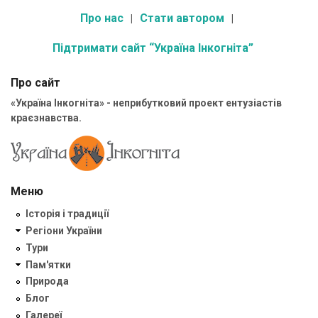
Про нас
Стати автором
Підтримати сайт “Україна Інкогніта”
Про сайт
«Україна Інкогніта» - неприбутковий проект ентузіастів
краєзнавства.
Меню
Історія і традиції
Регіони України
Тури
Пам'ятки
Природа
Блог
Галереї