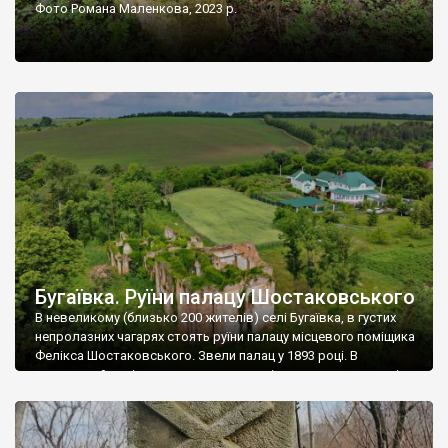
Фото Романа Маленкова, 2023 р.
Бугаївка. Руїни палацу Шостаковського
В невеликому (близько 200 жителів) селі Бугаївка, в густих
непролазних чагарях стоять руїни палацу місцевого поміщика
Фелікса Шостаковського. Звели палац у 1893 році. В
радянський період у ньому спочатку містилася школа, потім
клуб, ще пізніше – гуртожиток. У 60-х роках минулого
століття тут розмістили туберкульозну лікарню. Коли із
палацу виїхала лікарня – ми точно не […]