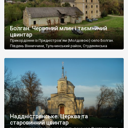
Болган. Червоний млин і таємничий
цвинтар
Прикордонне із Придністров’ям (Молдовою) село Болган.
Південь Вінниччини, Тульчинський район, Студенянська
громада. У селі мешкає близько тисячі осіб. Спочатку ми
дізналися, що у Болгані є величезний захаращений
старовинний цвинтар із кам’яними хрестами. Всі епітафії, які
збереглися, написані кирилицею, церковнослов’янською
мовою. За всіма традиційними ознаками – цвинтар
український. Хрести датуються 19 століттям. У 1924-1940
роках Болган […]
Наддністрянське. Церква та
старовинний цвинтар