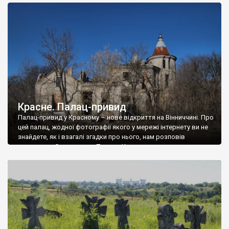
доглянутий, а в іншій суцільна руїна. Руїни палацу Тишкевичів у
Андрушівці, на Вінниччині. Такий стан […]
Красне. Палац-привид
Палац-привид у Красному – нове відкриття на Вінниччині. Про
цей палац, жодної фотографії якого у мережі інтернету ви не
знайдете, як і взагалі згадки про нього, нам розповів
мешканець Самгородка. Палац у Красному вразив не лише
станом руїни і чагарями, які його оточують, але і величчю
навіть у руїні. Можна уявно рекоструювати головний вхід із
[…]