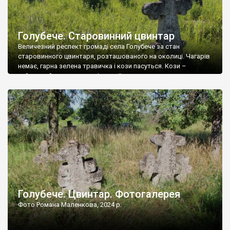
Голубече. Старовинний цвинтар
Величезний респект громаді села Голубече за стан
старовинного цвинтаря, розташованого на околиці. Чагарів
немає, гарна зелена травичка і кози пасуться. Кози –
найкращий регулятор шкідливої, для старих кладовищ,
рослинності. Навесні, коли паростки дерев вкриваються
бруньками, кози ті бруньки обгризають, бо то улюблений
делікатес. На цвинтарі у Голубечому ціла колекція
різноманітних форм хрестів. Село відносно невелике, […]
Голубече. Цвинтар. Фотогалерея
Фото Романа Маленкова, 2024 р.