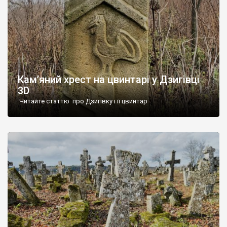
Кам’яний хрест на цвинтарі у Дзигівці
3D
Читайте статтю про Дзигівку і її цвинтар