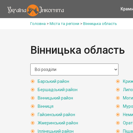
Крам
Головна
>
Міста та регіони
>
Вінницька область
Вінницька область
Барський район
Криж
Бершадський район
Липо
Вінницький район
Моги
Вінниця
Муро
Гайсинський район
Неми
Жмеринський район
Орат
Іллінецький район
Піща