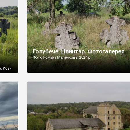
[…]
Голубече. Цвинтар. Фотогалерея
Фото Романа Маленкова, 2024 р.
я. Кози
овищ,
ються
ений
 […]