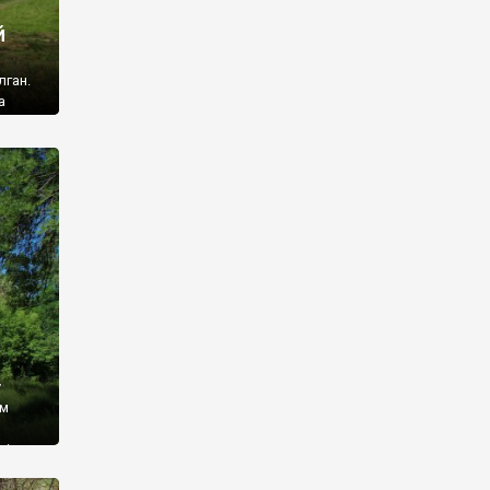
й
лган.
а
 ми
ї, які
кою
940
у
ім
і,
 З