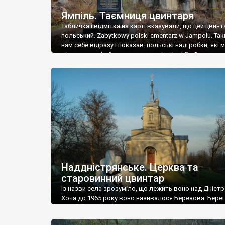
Ямпіль. Таємниця цвинтаря
Табличка і відмітка на карті вказували, що цей цвинт
польський. Zabytkowy polski cmentarz w Jampolu. Так
нам себе відразу і показав: польські надгробки, які
віднести до фабричних, польські епітафії… Загалом 
виявився величезним – порахували площу у Google
виявилося більше семи гектарів. Перше враження п
абсолютну звичайність польського цвинтаря вияви
оманливим – […]
Наддністрянське. Церква та
старовинний цвинтар
Із назви села зрозуміло, що лежить воно над Дністр
Хоча до 1965 року воно називалося Березова. Берег
доволі високий і крутий, як і майже всюди на Поділлі
кілька грунтових доріг, які збігають аж до самої вод