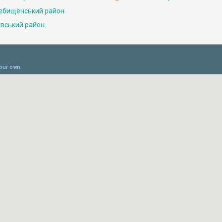
ебищенський район
івський район