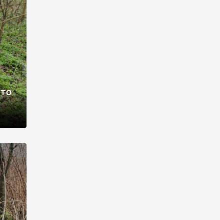
раві –
ото