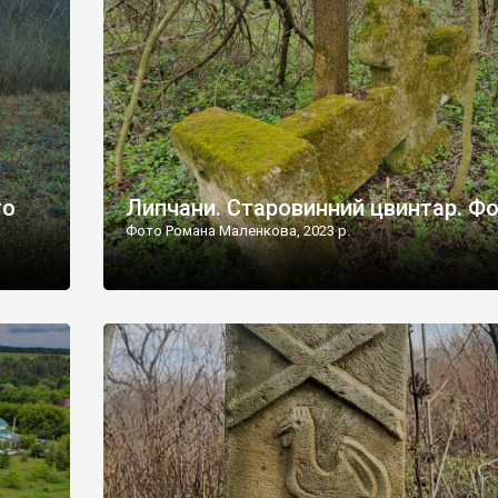
дороги їх не видно, але видно дві стареньких колії у т
лишніх
[…]
ати […]
то
Липчани. Старовинний цвинтар. Ф
Фото Романа Маленкова, 2023 р.