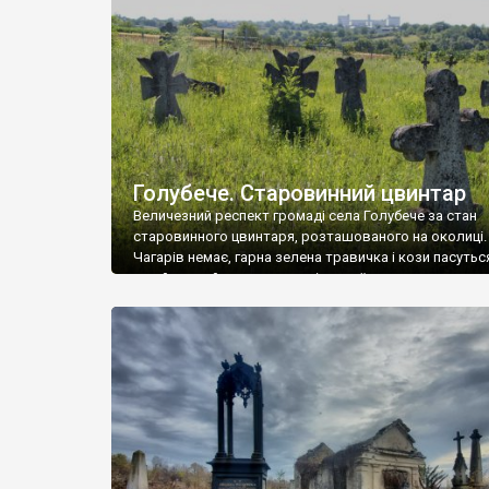
у Андрушівці, на Вінниччині. Такий стан […]
Голубече. Старовинний цвинтар
Величезний респект громаді села Голубече за стан
старовинного цвинтаря, розташованого на околиці.
Чагарів немає, гарна зелена травичка і кози пасутьс
– найкращий регулятор шкідливої, для старих клад
рослинності. Навесні, коли паростки дерев вкрива
бруньками, кози ті бруньки обгризають, бо то улюбл
делікатес. На цвинтарі у Голубечому ціла колекція
різноманітних форм хрестів. Село відносно невелике,