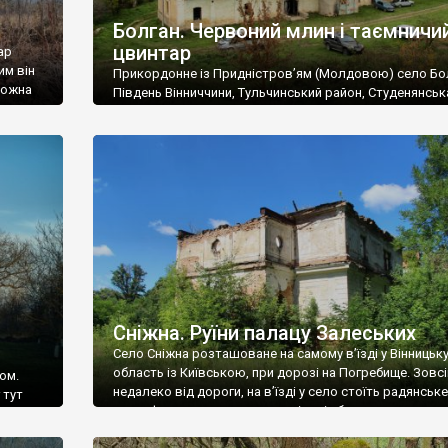
Болган. Червоний млин і таємничи
цвинтар
ар
им він
Прикордонне із Придністров’ям (Молдовою) село Бо
 можна
Південь Вінниччини, Тульчинський район, Студенянськ
цвинтар
громада. У селі мешкає близько тисячі осіб. Спочатку
Maps –
дізналися, що у Болгані є величезний захаращений
ро
старовинний цвинтар із кам’яними хрестами. Всі епітафі
лося
збереглися, написані кирилицею, церковнослов’янсь
мовою. За всіма традиційними ознаками – цвинтар
український. Хрести датуються 19 століттям. У 1924-1
роках Болган […]
Сніжна. Руїни палацу Залеських
Село Сніжна розташоване на самому в’їзді у Вінницьк
область із Київською, при дорозі на Погребище. Зовс
ом.
недалеко від дороги, на в’їзді у село стоїть радянське
 тут
рельєфне пано, яке показує жінку і яблуню, а трохи дал
, але є
десь серед дерев, заховалися руїни палацу Залеських.
и – цим