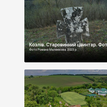
Наддністрянське відрізняється від більшості навко
сіл. У селі є мурована Михайлівська церква. Точної д
Козлів. Старовинний цвинтар. Фо
Фото Романа Маленкова, 2023 р.