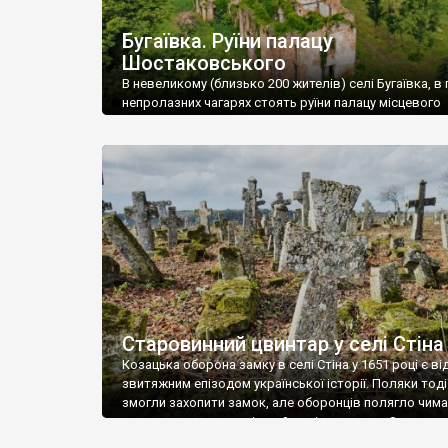
Бугаївка. Руїни палацу
Шостаковського
В невеликому (близько 200 жителів) селі Бугаївка, в 
непролазних чагарях стоять руїни палацу місцевого
поміщика Фелікса Шостаковського. Звели палац у 18
В радянський період у ньому спочатку містилася шк
потім клуб, ще пізніше – гуртожиток. У 60-х роках м
століття тут розмістили туберкульозну лікарню. Кол
палацу виїхала лікарня – ми точно не […]
Старовинний цвинтар у селі Стіна
Козацька оборона замку в селі Стіна у 1651 році є в
звитяжним епізодом української історії. Поляки тоді
змогли захопити замок, але оборонців полягло чимал
поховали на цвинтарі, який тоді називався Замковим
на місці замку церква із кам’яною огорожею, а цвинт