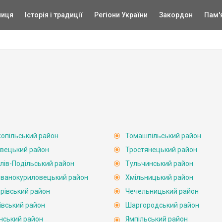
ниця
Історія і традиції
Регіони України
Закордон
Пам'
опільський район
Томашпільський район
вецький район
Тростянецький район
лів-Подільський район
Тульчинський район
ванокуриловецький район
Хмільницький район
рівський район
Чечельницький район
івський район
Шаргородський район
нський район
Ямпільський район