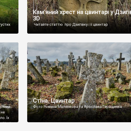
Кам’яний хрест на цвинтарі у Дзигі
3D
густих
Читайте статтю про Дзигівку і її цвинтар
93 році.
ола,
инулого
и із
Стіна. Цвинтар
ідомим
Фото Романа Маленкова та Ярослава Геращенка
 не
о. Їх
. Нині
ар є.