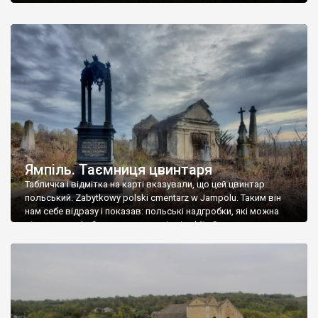
Ямпіль. Таємниця цвинтаря
Табличка і відмітка на карті вказували, що цей цвинтар
польський. Zabytkowy polski cmentarz w Jampolu. Таким він
нам себе відразу і показав: польські надгробки, які можна
віднести до фабричних, польські епітафії… Загалом цвинтар
виявився величезним – порахували площу у GoogleMaps –
виявилося більше семи гектарів. Перше враження про
абсолютну звичайність польського цвинтаря виявилося
оманливим – […]