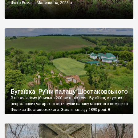
Фото Романа Маленкова, 2023 р.
Бугаївка. Руїни палацу Шостаковського
В невеликому (близько 200 жителів) селі Бугаївка, в густих
непролазних чагарях стоять руїни палацу місцевого поміщика
Фелікса Шостаковського. Звели палац у 1893 році. В
радянський період у ньому спочатку містилася школа, потім
клуб, ще пізніше – гуртожиток. У 60-х роках минулого
століття тут розмістили туберкульозну лікарню. Коли із
палацу виїхала лікарня – ми точно не […]