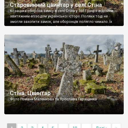
Старовинний цвинтар у селі Стіна
Козацька оборона замку в селі Стіна у 1651 році є відомим
звитяжним епізодом української історії. Поляки тоді не
змогли захопити замок, але оборонців полягло чимало. Їх
поховали на цвинтарі, який тоді називався Замковим. Нині на
місці замку церква із кам’яною огорожею, а цвинтар є. На
ньому чимало хрестів 19 століття, є такі, де епітафії стер […]
Стіна. Цвинтар
Фото Романа Маленкова та Ярослава Геращенка