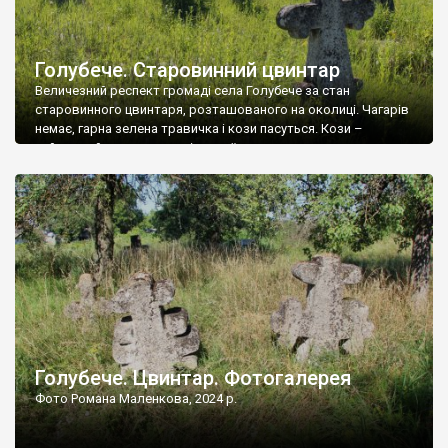
Голубече. Старовинний цвинтар
Величезний респект громаді села Голубече за стан
старовинного цвинтаря, розташованого на околиці. Чагарів
немає, гарна зелена травичка і кози пасуться. Кози –
найкращий регулятор шкідливої, для старих кладовищ,
рослинності. Навесні, коли паростки дерев вкриваються
бруньками, кози ті бруньки обгризають, бо то улюблений
делікатес. На цвинтарі у Голубечому ціла колекція
різноманітних форм хрестів. Село відносно невелике, […]
Голубече. Цвинтар. Фотогалерея
Фото Романа Маленкова, 2024 р.