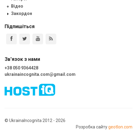
Відео
Закордон
Підпишіться
Зв'язок з нами
+38 050 9364428
ukrainaincognita.com@gmail.com
© UkrainaIncognita 2012 - 2026
Розробка сайту
geotlon.com