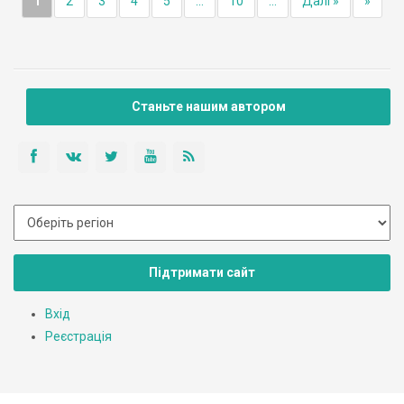
1
2
3
4
5
...
10
...
Далі »
»
Станьте нашим автором
Підтримати сайт
Вхід
Реєстрація