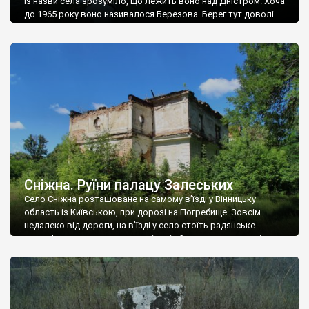
Із назви села зрозуміло, що лежить воно над Дністром. Хоча
до 1965 року воно називалося Березова. Берег тут доволі
високий і крутий, як і майже всюди на Поділлі, але є кілька
грунтових доріг, які збігають аж до самої води – цим
Наддністрянське відрізняється від більшості навколишніх
сіл. У селі є мурована Михайлівська церква. Точної дати […]
Сніжна. Руїни палацу Залеських
Село Сніжна розташоване на самому в’їзді у Вінницьку
область із Київською, при дорозі на Погребище. Зовсім
недалеко від дороги, на в’їзді у село стоїть радянське
рельєфне пано, яке показує жінку і яблуню, а трохи далі, десь
серед дерев, заховалися руїни палацу Залеських. З дороги їх
не видно, але видно дві стареньких колії у траві – […]