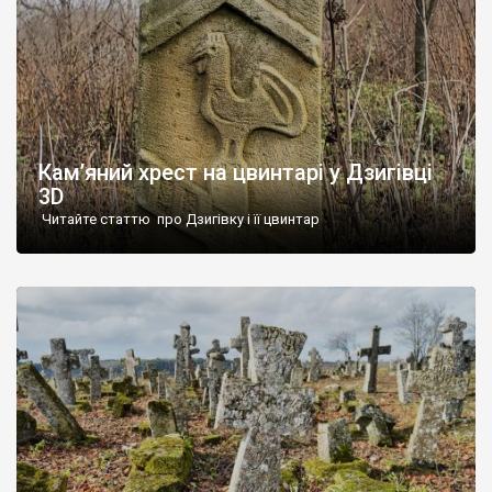
Кам’яний хрест на цвинтарі у Дзигівці
3D
Читайте статтю про Дзигівку і її цвинтар