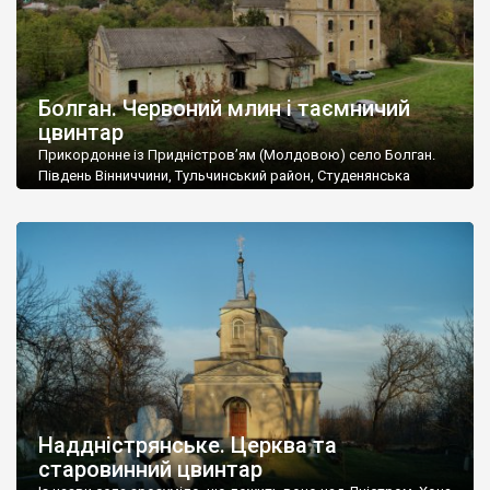
Болган. Червоний млин і таємничий
цвинтар
Прикордонне із Придністров’ям (Молдовою) село Болган.
Південь Вінниччини, Тульчинський район, Студенянська
громада. У селі мешкає близько тисячі осіб. Спочатку ми
дізналися, що у Болгані є величезний захаращений
старовинний цвинтар із кам’яними хрестами. Всі епітафії, які
збереглися, написані кирилицею, церковнослов’янською
мовою. За всіма традиційними ознаками – цвинтар
український. Хрести датуються 19 століттям. У 1924-1940
роках Болган […]
Наддністрянське. Церква та
старовинний цвинтар