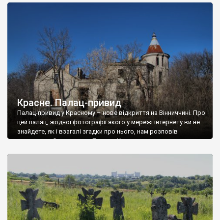
доглянутий, а в іншій суцільна руїна. Руїни палацу Тишкевичів у
Андрушівці, на Вінниччині. Такий стан […]
Красне. Палац-привид
Палац-привид у Красному – нове відкриття на Вінниччині. Про
цей палац, жодної фотографії якого у мережі інтернету ви не
знайдете, як і взагалі згадки про нього, нам розповів
мешканець Самгородка. Палац у Красному вразив не лише
станом руїни і чагарями, які його оточують, але і величчю
навіть у руїні. Можна уявно рекоструювати головний вхід із
[…]