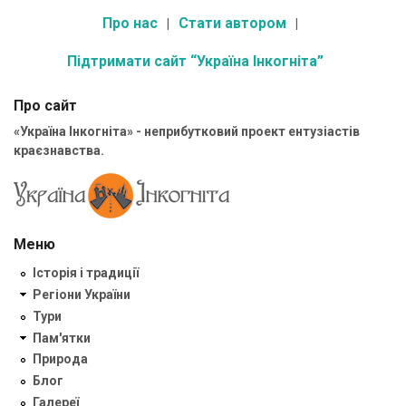
Про нас
Стати автором
Підтримати сайт “Україна Інкогніта”
Про сайт
«Україна Інкогніта» - неприбутковий проект ентузіастів
краєзнавства.
Меню
Історія і традиції
Регіони України
Тури
Пам'ятки
Природа
Блог
Галереї