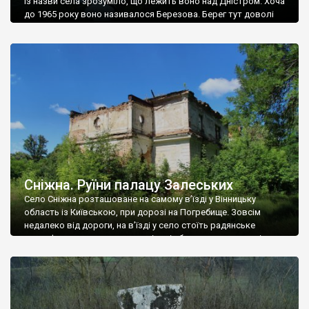
Із назви села зрозуміло, що лежить воно над Дністром. Хоча
до 1965 року воно називалося Березова. Берег тут доволі
високий і крутий, як і майже всюди на Поділлі, але є кілька
грунтових доріг, які збігають аж до самої води – цим
Наддністрянське відрізняється від більшості навколишніх
сіл. У селі є мурована Михайлівська церква. Точної дати […]
Сніжна. Руїни палацу Залеських
Село Сніжна розташоване на самому в’їзді у Вінницьку
область із Київською, при дорозі на Погребище. Зовсім
недалеко від дороги, на в’їзді у село стоїть радянське
рельєфне пано, яке показує жінку і яблуню, а трохи далі, десь
серед дерев, заховалися руїни палацу Залеських. З дороги їх
не видно, але видно дві стареньких колії у траві – […]