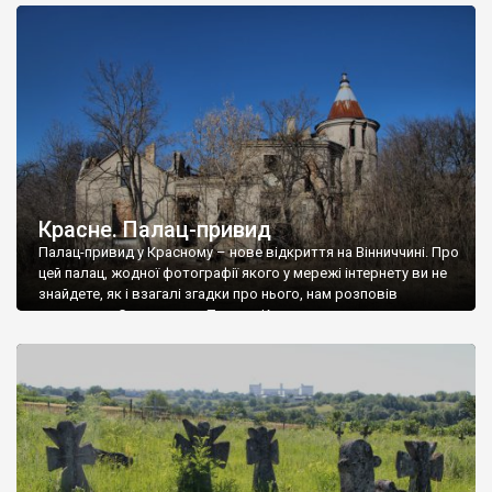
доглянутий, а в іншій суцільна руїна. Руїни палацу Тишкевичів у
Андрушівці, на Вінниччині. Такий стан […]
Красне. Палац-привид
Палац-привид у Красному – нове відкриття на Вінниччині. Про
цей палац, жодної фотографії якого у мережі інтернету ви не
знайдете, як і взагалі згадки про нього, нам розповів
мешканець Самгородка. Палац у Красному вразив не лише
станом руїни і чагарями, які його оточують, але і величчю
навіть у руїні. Можна уявно рекоструювати головний вхід із
[…]