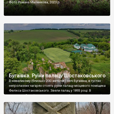
Фото Романа Маленкова, 2023 р.
Бугаївка. Руїни палацу Шостаковського
В невеликому (близько 200 жителів) селі Бугаївка, в густих
непролазних чагарях стоять руїни палацу місцевого поміщика
Фелікса Шостаковського. Звели палац у 1893 році. В
радянський період у ньому спочатку містилася школа, потім
клуб, ще пізніше – гуртожиток. У 60-х роках минулого
століття тут розмістили туберкульозну лікарню. Коли із
палацу виїхала лікарня – ми точно не […]