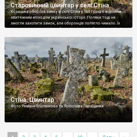
Старовинний цвинтар у селі Стіна
Козацька оборона замку в селі Стіна у 1651 році є відомим
звитяжним епізодом української історії. Поляки тоді не
змогли захопити замок, але оборонців полягло чимало. Їх
поховали на цвинтарі, який тоді називався Замковим. Нині на
місці замку церква із кам’яною огорожею, а цвинтар є. На
ньому чимало хрестів 19 століття, є такі, де епітафії стер […]
Стіна. Цвинтар
Фото Романа Маленкова та Ярослава Геращенка