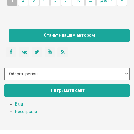
1
2
3
4
5
...
10
...
Далі »
»
Станьте нашим автором
Підтримати сайт
Вхід
Реєстрація