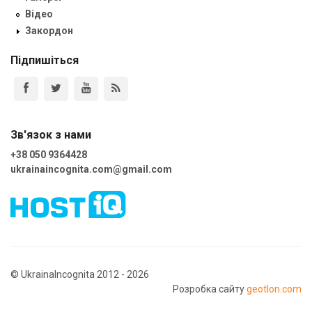
Відео
Закордон
Підпишіться
Зв'язок з нами
+38 050 9364428
ukrainaincognita.com@gmail.com
© UkrainaIncognita 2012 - 2026
Розробка сайту
geotlon.com