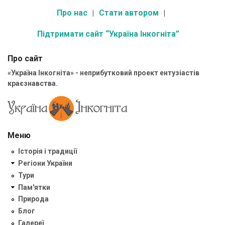
Про нас
Стати автором
Підтримати сайт “Україна Інкогніта”
Про сайт
«Україна Інкогніта» - неприбутковий проект ентузіастів
краєзнавства.
Меню
Історія і традиції
Регіони України
Тури
Пам'ятки
Природа
Блог
Галереї