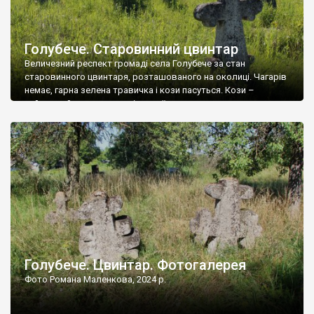
Голубече. Старовинний цвинтар
Величезний респект громаді села Голубече за стан
старовинного цвинтаря, розташованого на околиці. Чагарів
немає, гарна зелена травичка і кози пасуться. Кози –
найкращий регулятор шкідливої, для старих кладовищ,
рослинності. Навесні, коли паростки дерев вкриваються
бруньками, кози ті бруньки обгризають, бо то улюблений
делікатес. На цвинтарі у Голубечому ціла колекція
різноманітних форм хрестів. Село відносно невелике, […]
Голубече. Цвинтар. Фотогалерея
Фото Романа Маленкова, 2024 р.