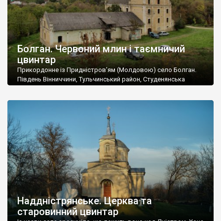
Болган. Червоний млин і таємничий
цвинтар
Прикордонне із Придністров’ям (Молдовою) село Болган.
Південь Вінниччини, Тульчинський район, Студенянська
громада. У селі мешкає близько тисячі осіб. Спочатку ми
дізналися, що у Болгані є величезний захаращений
старовинний цвинтар із кам’яними хрестами. Всі епітафії, які
збереглися, написані кирилицею, церковнослов’янською
мовою. За всіма традиційними ознаками – цвинтар
український. Хрести датуються 19 століттям. У 1924-1940
роках Болган […]
Наддністрянське. Церква та
старовинний цвинтар