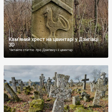
Кам’яний хрест на цвинтарі у Дзигівці
3D
Читайте статтю про Дзигівку і її цвинтар