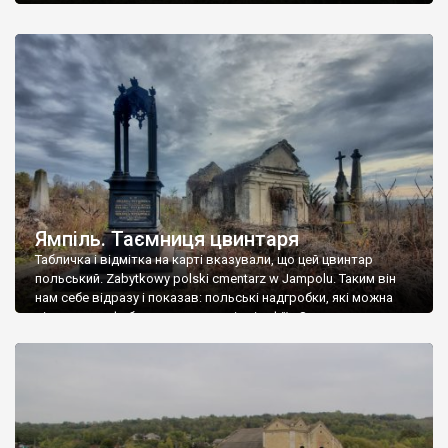
Ямпіль. Таємниця цвинтаря
Табличка і відмітка на карті вказували, що цей цвинтар
польський. Zabytkowy polski cmentarz w Jampolu. Таким він
нам себе відразу і показав: польські надгробки, які можна
віднести до фабричних, польські епітафії… Загалом цвинтар
виявився величезним – порахували площу у GoogleMaps –
виявилося більше семи гектарів. Перше враження про
абсолютну звичайність польського цвинтаря виявилося
оманливим – […]