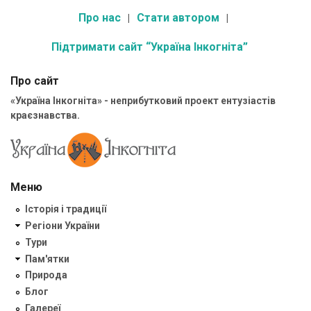
Про нас
Стати автором
Підтримати сайт “Україна Інкогніта”
Про сайт
«Україна Інкогніта» - неприбутковий проект ентузіастів
краєзнавства.
Меню
Історія і традиції
Регіони України
Тури
Пам'ятки
Природа
Блог
Галереї