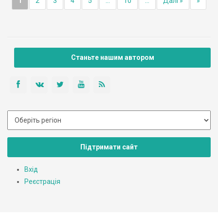
1
2
3
4
5
...
10
...
Далі »
»
Станьте нашим автором
Підтримати сайт
Вхід
Реєстрація