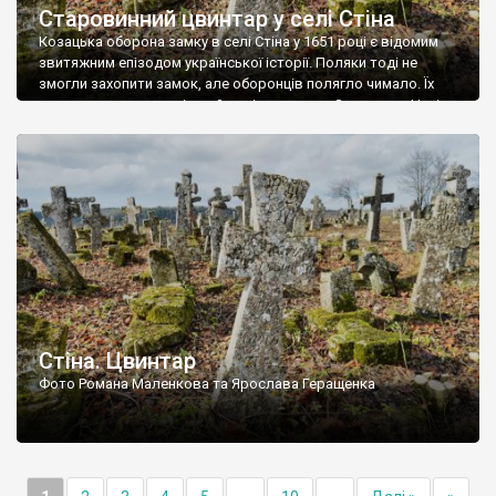
Старовинний цвинтар у селі Стіна
Козацька оборона замку в селі Стіна у 1651 році є відомим
звитяжним епізодом української історії. Поляки тоді не
змогли захопити замок, але оборонців полягло чимало. Їх
поховали на цвинтарі, який тоді називався Замковим. Нині на
місці замку церква із кам’яною огорожею, а цвинтар є. На
ньому чимало хрестів 19 століття, є такі, де епітафії стер […]
Стіна. Цвинтар
Фото Романа Маленкова та Ярослава Геращенка