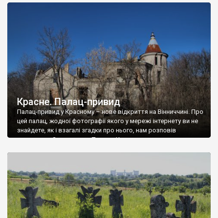
доглянутий, а в іншій суцільна руїна. Руїни палацу Тишкевичів у
Андрушівці, на Вінниччині. Такий стан […]
Красне. Палац-привид
Палац-привид у Красному – нове відкриття на Вінниччині. Про
цей палац, жодної фотографії якого у мережі інтернету ви не
знайдете, як і взагалі згадки про нього, нам розповів
мешканець Самгородка. Палац у Красному вразив не лише
станом руїни і чагарями, які його оточують, але і величчю
навіть у руїні. Можна уявно рекоструювати головний вхід із
[…]