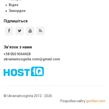
Відео
Закордон
Підпишіться
Зв'язок з нами
+38 050 9364428
ukrainaincognita.com@gmail.com
© UkrainaIncognita 2012 - 2026
Розробка сайту
geotlon.com