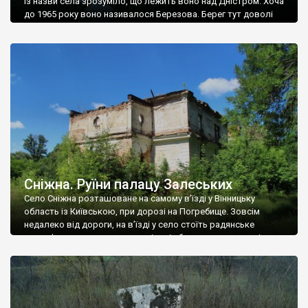
Із назви села зрозуміло, що лежить воно над Дністром. Хоча
до 1965 року воно називалося Березова. Берег тут доволі
високий і крутий, як і майже всюди на Поділлі, але є кілька
грунтових доріг, які збігають аж до самої води – цим
Наддністрянське відрізняється від більшості навколишніх
сіл. У селі є мурована Михайлівська церква. Точної дати […]
Сніжна. Руїни палацу Залеських
Село Сніжна розташоване на самому в’їзді у Вінницьку
область із Київською, при дорозі на Погребище. Зовсім
недалеко від дороги, на в’їзді у село стоїть радянське
рельєфне пано, яке показує жінку і яблуню, а трохи далі, десь
серед дерев, заховалися руїни палацу Залеських. З дороги їх
не видно, але видно дві стареньких колії у траві – […]