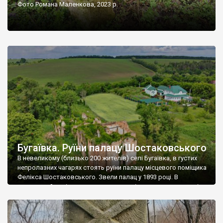
Фото Романа Маленкова, 2023 р.
Бугаївка. Руїни палацу Шостаковського
В невеликому (близько 200 жителів) селі Бугаївка, в густих
непролазних чагарях стоять руїни палацу місцевого поміщика
Фелікса Шостаковського. Звели палац у 1893 році. В
радянський період у ньому спочатку містилася школа, потім
клуб, ще пізніше – гуртожиток. У 60-х роках минулого
століття тут розмістили туберкульозну лікарню. Коли із
палацу виїхала лікарня – ми точно не […]