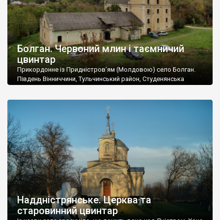
Болган. Червоний млин і таємничий
цвинтар
Прикордонне із Придністров’ям (Молдовою) село Болган.
Південь Вінниччини, Тульчинський район, Студенянська
громада. У селі мешкає близько тисячі осіб. Спочатку ми
дізналися, що у Болгані є величезний захаращений
старовинний цвинтар із кам’яними хрестами. Всі епітафії, які
збереглися, написані кирилицею, церковнослов’янською
мовою. За всіма традиційними ознаками – цвинтар
український. Хрести датуються 19 століттям. У 1924-1940
роках Болган […]
Наддністрянське. Церква та
старовинний цвинтар