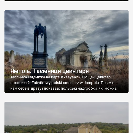
Ямпіль. Таємниця цвинтаря
Табличка і відмітка на карті вказували, що цей цвинтар
польський. Zabytkowy polski cmentarz w Jampolu. Таким він
нам себе відразу і показав: польські надгробки, які можна
віднести до фабричних, польські епітафії… Загалом цвинтар
виявився величезним – порахували площу у GoogleMaps –
виявилося більше семи гектарів. Перше враження про
абсолютну звичайність польського цвинтаря виявилося
оманливим – […]