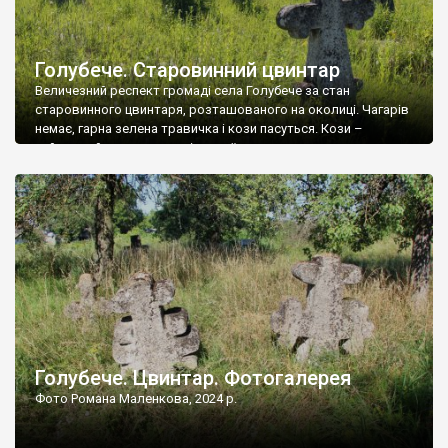
Голубече. Старовинний цвинтар
Величезний респект громаді села Голубече за стан
старовинного цвинтаря, розташованого на околиці. Чагарів
немає, гарна зелена травичка і кози пасуться. Кози –
найкращий регулятор шкідливої, для старих кладовищ,
рослинності. Навесні, коли паростки дерев вкриваються
бруньками, кози ті бруньки обгризають, бо то улюблений
делікатес. На цвинтарі у Голубечому ціла колекція
різноманітних форм хрестів. Село відносно невелике, […]
Голубече. Цвинтар. Фотогалерея
Фото Романа Маленкова, 2024 р.