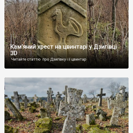
Кам’яний хрест на цвинтарі у Дзигівці
3D
Читайте статтю про Дзигівку і її цвинтар