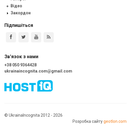
Відео
Закордон
Підпишіться
Зв'язок з нами
+38 050 9364428
ukrainaincognita.com@gmail.com
© UkrainaIncognita 2012 - 2026
Розробка сайту
geotlon.com