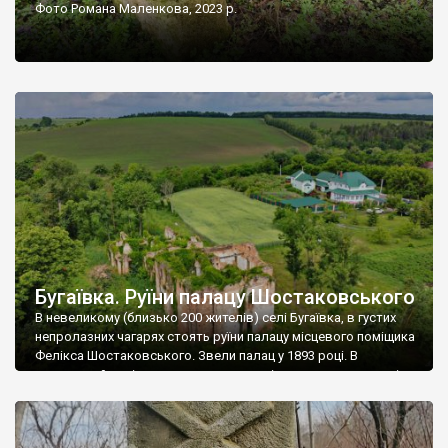
Фото Романа Маленкова, 2023 р.
Бугаївка. Руїни палацу Шостаковського
В невеликому (близько 200 жителів) селі Бугаївка, в густих
непролазних чагарях стоять руїни палацу місцевого поміщика
Фелікса Шостаковського. Звели палац у 1893 році. В
радянський період у ньому спочатку містилася школа, потім
клуб, ще пізніше – гуртожиток. У 60-х роках минулого
століття тут розмістили туберкульозну лікарню. Коли із
палацу виїхала лікарня – ми точно не […]