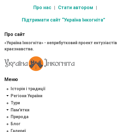
Про нас
Стати автором
Підтримати сайт “Україна Інкогніта”
Про сайт
«Україна Інкогніта» - неприбутковий проект ентузіастів
краєзнавства.
Меню
Історія і традиції
Регіони України
Тури
Пам'ятки
Природа
Блог
Галереї