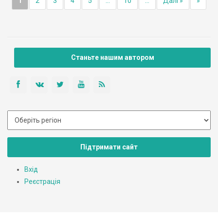
1
2
3
4
5
...
10
...
Далі »
»
Станьте нашим автором
Підтримати сайт
Вхід
Реєстрація