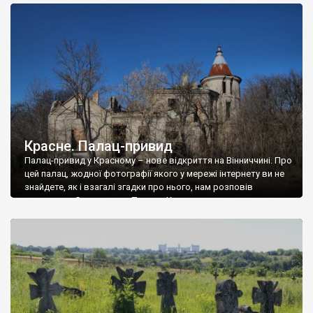
доглянутий, а в іншій суцільна руїна. Руїни палацу Тишкевичів у
Андрушівці, на Вінниччині. Такий стан […]
Красне. Палац-привид
Палац-привид у Красному – нове відкриття на Вінниччині. Про
цей палац, жодної фотографії якого у мережі інтернету ви не
знайдете, як і взагалі згадки про нього, нам розповів
мешканець Самгородка. Палац у Красному вразив не лише
станом руїни і чагарями, які його оточують, але і величчю
навіть у руїні. Можна уявно рекоструювати головний вхід із
[…]