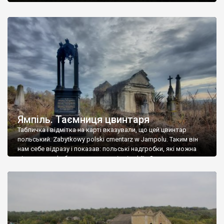
Ямпіль. Таємниця цвинтаря
Табличка і відмітка на карті вказували, що цей цвинтар
польський. Zabytkowy polski cmentarz w Jampolu. Таким він
нам себе відразу і показав: польські надгробки, які можна
віднести до фабричних, польські епітафії… Загалом цвинтар
виявився величезним – порахували площу у GoogleMaps –
виявилося більше семи гектарів. Перше враження про
абсолютну звичайність польського цвинтаря виявилося
оманливим – […]