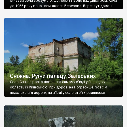
Із назви села зрозуміло, що лежить воно над Дністром. Хоча
до 1965 року воно називалося Березова. Берег тут доволі
високий і крутий, як і майже всюди на Поділлі, але є кілька
грунтових доріг, які збігають аж до самої води – цим
Наддністрянське відрізняється від більшості навколишніх
сіл. У селі є мурована Михайлівська церква. Точної дати […]
Сніжна. Руїни палацу Залеських
Село Сніжна розташоване на самому в’їзді у Вінницьку
область із Київською, при дорозі на Погребище. Зовсім
недалеко від дороги, на в’їзді у село стоїть радянське
рельєфне пано, яке показує жінку і яблуню, а трохи далі, десь
серед дерев, заховалися руїни палацу Залеських. З дороги їх
не видно, але видно дві стареньких колії у траві – […]