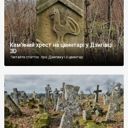
Кам’яний хрест на цвинтарі у Дзигівці
3D
Читайте статтю про Дзигівку і її цвинтар