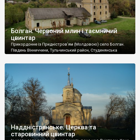
Болган. Червоний млин і таємничий
цвинтар
Прикордонне із Придністров’ям (Молдовою) село Болган.
Південь Вінниччини, Тульчинський район, Студенянська
громада. У селі мешкає близько тисячі осіб. Спочатку ми
дізналися, що у Болгані є величезний захаращений
старовинний цвинтар із кам’яними хрестами. Всі епітафії, які
збереглися, написані кирилицею, церковнослов’янською
мовою. За всіма традиційними ознаками – цвинтар
український. Хрести датуються 19 століттям. У 1924-1940
роках Болган […]
Наддністрянське. Церква та
старовинний цвинтар