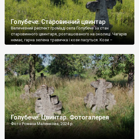
Голубече. Старовинний цвинтар
Величезний респект громаді села Голубече за стан
старовинного цвинтаря, розташованого на околиці. Чагарів
немає, гарна зелена травичка і кози пасуться. Кози –
найкращий регулятор шкідливої, для старих кладовищ,
рослинності. Навесні, коли паростки дерев вкриваються
бруньками, кози ті бруньки обгризають, бо то улюблений
делікатес. На цвинтарі у Голубечому ціла колекція
різноманітних форм хрестів. Село відносно невелике, […]
Голубече. Цвинтар. Фотогалерея
Фото Романа Маленкова, 2024 р.