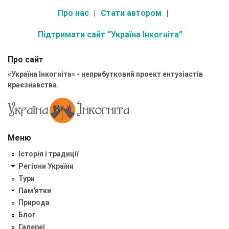
Про нас
Стати автором
Підтримати сайт “Україна Інкогніта”
Про сайт
«Україна Інкогніта» - неприбутковий проект ентузіастів
краєзнавства.
Меню
Історія і традиції
Регіони України
Тури
Пам'ятки
Природа
Блог
Галереї