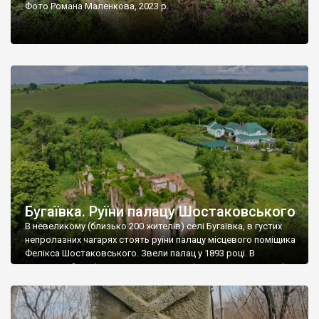
Фото Романа Маленкова, 2023 р.
Бугаївка. Руїни палацу Шостаковського
В невеликому (близько 200 жителів) селі Бугаївка, в густих
непролазних чагарях стоять руїни палацу місцевого поміщика
Фелікса Шостаковського. Звели палац у 1893 році. В
радянський період у ньому спочатку містилася школа, потім
клуб, ще пізніше – гуртожиток. У 60-х роках минулого
століття тут розмістили туберкульозну лікарню. Коли із
палацу виїхала лікарня – ми точно не […]