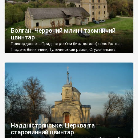
Болган. Червоний млин і таємничий
цвинтар
Прикордонне із Придністров’ям (Молдовою) село Болган.
Південь Вінниччини, Тульчинський район, Студенянська
громада. У селі мешкає близько тисячі осіб. Спочатку ми
дізналися, що у Болгані є величезний захаращений
старовинний цвинтар із кам’яними хрестами. Всі епітафії, які
збереглися, написані кирилицею, церковнослов’янською
мовою. За всіма традиційними ознаками – цвинтар
український. Хрести датуються 19 століттям. У 1924-1940
роках Болган […]
Наддністрянське. Церква та
старовинний цвинтар