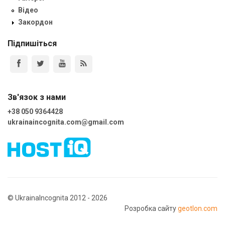
Відео
Закордон
Підпишіться
Зв'язок з нами
+38 050 9364428
ukrainaincognita.com@gmail.com
© UkrainaIncognita 2012 - 2026
Розробка сайту
geotlon.com