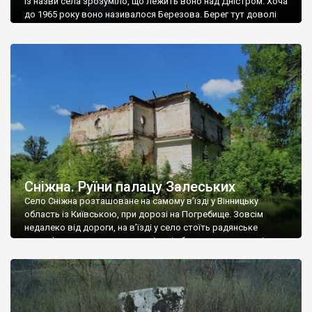
Із назви села зрозуміло, що лежить воно над Дністром. Хоча
до 1965 року воно називалося Березова. Берег тут доволі
високий і крутий, як і майже всюди на Поділлі, але є кілька
грунтових доріг, які збігають аж до самої води – цим
Наддністрянське відрізняється від більшості навколишніх
сіл. У селі є мурована Михайлівська церква. Точної дати […]
Сніжна. Руїни палацу Залеських
Село Сніжна розташоване на самому в’їзді у Вінницьку
область із Київською, при дорозі на Погребище. Зовсім
недалеко від дороги, на в’їзді у село стоїть радянське
рельєфне пано, яке показує жінку і яблуню, а трохи далі, десь
серед дерев, заховалися руїни палацу Залеських. З дороги їх
не видно, але видно дві стареньких колії у траві – […]