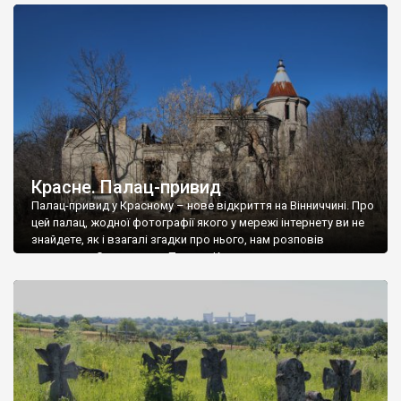
доглянутий, а в іншій суцільна руїна. Руїни палацу Тишкевичів у
Андрушівці, на Вінниччині. Такий стан […]
Красне. Палац-привид
Палац-привид у Красному – нове відкриття на Вінниччині. Про
цей палац, жодної фотографії якого у мережі інтернету ви не
знайдете, як і взагалі згадки про нього, нам розповів
мешканець Самгородка. Палац у Красному вразив не лише
станом руїни і чагарями, які його оточують, але і величчю
навіть у руїні. Можна уявно рекоструювати головний вхід із
[…]