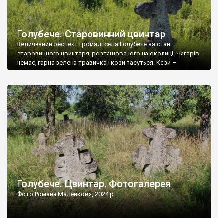
Голубече. Старовинний цвинтар
Величезний респект громаді села Голубече за стан
старовинного цвинтаря, розташованого на околиці. Чагарів
немає, гарна зелена травичка і кози пасуться. Кози –
найкращий регулятор шкідливої, для старих кладовищ,
рослинності. Навесні, коли паростки дерев вкриваються
бруньками, кози ті бруньки обгризають, бо то улюблений
делікатес. На цвинтарі у Голубечому ціла колекція
різноманітних форм хрестів. Село відносно невелике, […]
Голубече. Цвинтар. Фотогалерея
Фото Романа Маленкова, 2024 р.