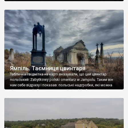
Ямпіль. Таємниця цвинтаря
Табличка і відмітка на карті вказували, що цей цвинтар
польський. Zabytkowy polski cmentarz w Jampolu. Таким він
нам себе відразу і показав: польські надгробки, які можна
віднести до фабричних, польські епітафії… Загалом цвинтар
виявився величезним – порахували площу у GoogleMaps –
виявилося більше семи гектарів. Перше враження про
абсолютну звичайність польського цвинтаря виявилося
оманливим – […]