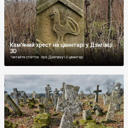
Кам’яний хрест на цвинтарі у Дзигівці
3D
Читайте статтю про Дзигівку і її цвинтар