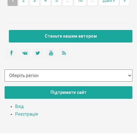
1
2
3
4
5
...
10
...
Далі »
»
Станьте нашим автором
Підтримати сайт
Вхід
Реєстрація