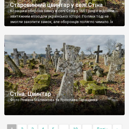
Старовинний цвинтар у селі Стіна
Козацька оборона замку в селі Стіна у 1651 році є відомим
звитяжним епізодом української історії. Поляки тоді не
змогли захопити замок, але оборонців полягло чимало. Їх
поховали на цвинтарі, який тоді називався Замковим. Нині на
місці замку церква із кам’яною огорожею, а цвинтар є. На
ньому чимало хрестів 19 століття, є такі, де епітафії стер […]
Стіна. Цвинтар
Фото Романа Маленкова та Ярослава Геращенка