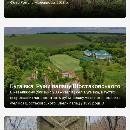
Фото Романа Маленкова, 2023 р.
Бугаївка. Руїни палацу Шостаковського
В невеликому (близько 200 жителів) селі Бугаївка, в густих
непролазних чагарях стоять руїни палацу місцевого поміщика
Фелікса Шостаковського. Звели палац у 1893 році. В
радянський період у ньому спочатку містилася школа, потім
клуб, ще пізніше – гуртожиток. У 60-х роках минулого
століття тут розмістили туберкульозну лікарню. Коли із
палацу виїхала лікарня – ми точно не […]