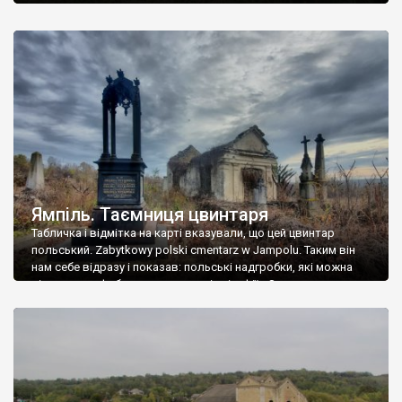
Ямпіль. Таємниця цвинтаря
Табличка і відмітка на карті вказували, що цей цвинтар
польський. Zabytkowy polski cmentarz w Jampolu. Таким він
нам себе відразу і показав: польські надгробки, які можна
віднести до фабричних, польські епітафії… Загалом цвинтар
виявився величезним – порахували площу у GoogleMaps –
виявилося більше семи гектарів. Перше враження про
абсолютну звичайність польського цвинтаря виявилося
оманливим – […]