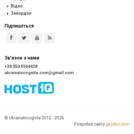
Відео
Закордон
Підпишіться
Зв'язок з нами
+38 050 9364428
ukrainaincognita.com@gmail.com
© UkrainaIncognita 2012 - 2026
Розробка сайту
geotlon.com