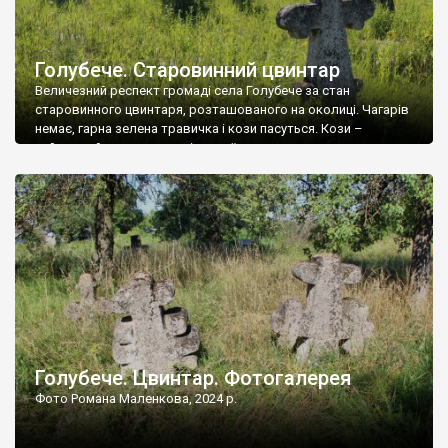
Голубече. Старовинний цвинтар
Величезний респект громаді села Голубече за стан
старовинного цвинтаря, розташованого на околиці. Чагарів
немає, гарна зелена травичка і кози пасуться. Кози –
найкращий регулятор шкідливої, для старих кладовищ,
рослинності. Навесні, коли паростки дерев вкриваються
бруньками, кози ті бруньки обгризають, бо то улюблений
делікатес. На цвинтарі у Голубечому ціла колекція
різноманітних форм хрестів. Село відносно невелике, […]
Голубече. Цвинтар. Фотогалерея
Фото Романа Маленкова, 2024 р.