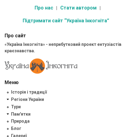
Про нас
Стати автором
Підтримати сайт “Україна Інкогніта”
Про сайт
«Україна Інкогніта» - неприбутковий проект ентузіастів
краєзнавства.
Меню
Історія і традиції
Регіони України
Тури
Пам'ятки
Природа
Блог
Галереї