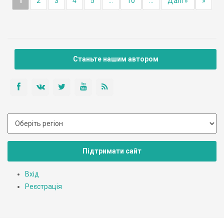
1
2
3
4
5
...
10
...
Далі »
»
Станьте нашим автором
Підтримати сайт
Вхід
Реєстрація