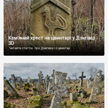
Кам’яний хрест на цвинтарі у Дзигівці
3D
Читайте статтю про Дзигівку і її цвинтар