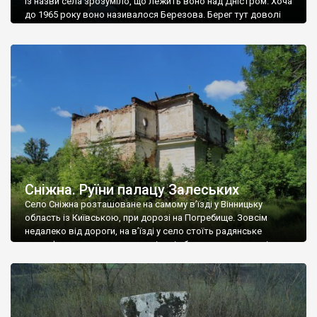
Із назви села зрозуміло, що лежить воно над Дністром. Хоча
до 1965 року воно називалося Березова. Берег тут доволі
високий і крутий, як і майже всюди на Поділлі, але є кілька
грунтових доріг, які збігають аж до самої води – цим
Наддністрянське відрізняється від більшості навколишніх
сіл. У селі є мурована Михайлівська церква. Точної дати […]
Сніжна. Руїни палацу Залеських
Село Сніжна розташоване на самому в’їзді у Вінницьку
область із Київською, при дорозі на Погребище. Зовсім
недалеко від дороги, на в’їзді у село стоїть радянське
рельєфне пано, яке показує жінку і яблуню, а трохи далі, десь
серед дерев, заховалися руїни палацу Залеських. З дороги їх
не видно, але видно дві стареньких колії у траві – […]