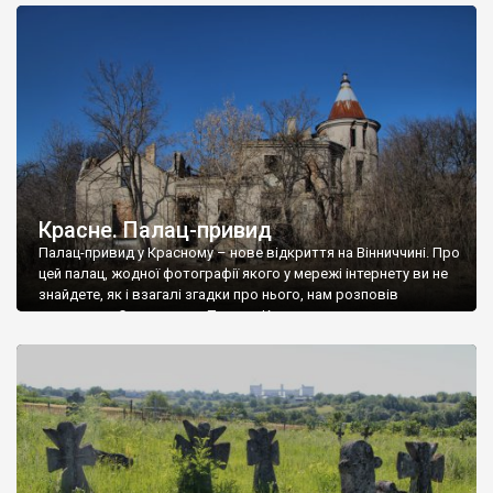
доглянутий, а в іншій суцільна руїна. Руїни палацу Тишкевичів у
Андрушівці, на Вінниччині. Такий стан […]
Красне. Палац-привид
Палац-привид у Красному – нове відкриття на Вінниччині. Про
цей палац, жодної фотографії якого у мережі інтернету ви не
знайдете, як і взагалі згадки про нього, нам розповів
мешканець Самгородка. Палац у Красному вразив не лише
станом руїни і чагарями, які його оточують, але і величчю
навіть у руїні. Можна уявно рекоструювати головний вхід із
[…]