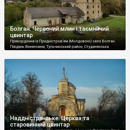
Болган. Червоний млин і таємничий
цвинтар
Прикордонне із Придністров’ям (Молдовою) село Болган.
Південь Вінниччини, Тульчинський район, Студенянська
громада. У селі мешкає близько тисячі осіб. Спочатку ми
дізналися, що у Болгані є величезний захаращений
старовинний цвинтар із кам’яними хрестами. Всі епітафії, які
збереглися, написані кирилицею, церковнослов’янською
мовою. За всіма традиційними ознаками – цвинтар
український. Хрести датуються 19 століттям. У 1924-1940
роках Болган […]
Наддністрянське. Церква та
старовинний цвинтар