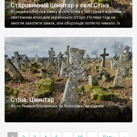
Старовинний цвинтар у селі Стіна
Козацька оборона замку в селі Стіна у 1651 році є відомим
звитяжним епізодом української історії. Поляки тоді не
змогли захопити замок, але оборонців полягло чимало. Їх
поховали на цвинтарі, який тоді називався Замковим. Нині на
місці замку церква із кам’яною огорожею, а цвинтар є. На
ньому чимало хрестів 19 століття, є такі, де епітафії стер […]
Стіна. Цвинтар
Фото Романа Маленкова та Ярослава Геращенка