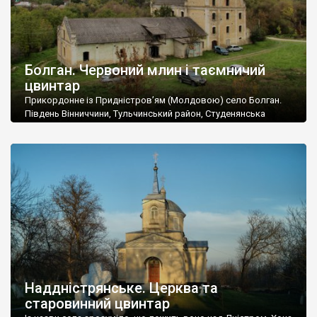
Болган. Червоний млин і таємничий
цвинтар
Прикордонне із Придністров’ям (Молдовою) село Болган.
Південь Вінниччини, Тульчинський район, Студенянська
громада. У селі мешкає близько тисячі осіб. Спочатку ми
дізналися, що у Болгані є величезний захаращений
старовинний цвинтар із кам’яними хрестами. Всі епітафії, які
збереглися, написані кирилицею, церковнослов’янською
мовою. За всіма традиційними ознаками – цвинтар
український. Хрести датуються 19 століттям. У 1924-1940
роках Болган […]
Наддністрянське. Церква та
старовинний цвинтар