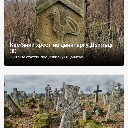
Кам’яний хрест на цвинтарі у Дзигівці
3D
Читайте статтю про Дзигівку і її цвинтар