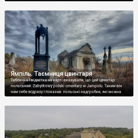
Ямпіль. Таємниця цвинтаря
Табличка і відмітка на карті вказували, що цей цвинтар
польський. Zabytkowy polski cmentarz w Jampolu. Таким він
нам себе відразу і показав: польські надгробки, які можна
віднести до фабричних, польські епітафії… Загалом цвинтар
виявився величезним – порахували площу у GoogleMaps –
виявилося більше семи гектарів. Перше враження про
абсолютну звичайність польського цвинтаря виявилося
оманливим – […]