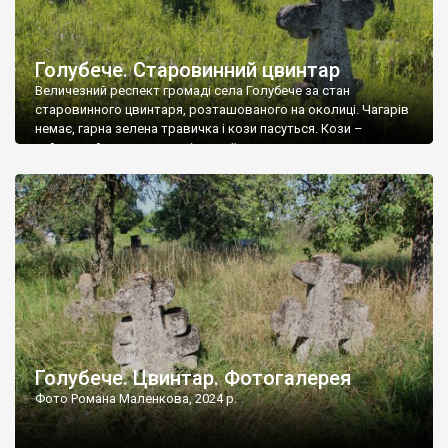
Голубече. Старовинний цвинтар
Величезний респект громаді села Голубече за стан
старовинного цвинтаря, розташованого на околиці. Чагарів
немає, гарна зелена травичка і кози пасуться. Кози –
найкращий регулятор шкідливої, для старих кладовищ,
рослинності. Навесні, коли паростки дерев вкриваються
бруньками, кози ті бруньки обгризають, бо то улюблений
делікатес. На цвинтарі у Голубечому ціла колекція
різноманітних форм хрестів. Село відносно невелике, […]
Голубече. Цвинтар. Фотогалерея
Фото Романа Маленкова, 2024 р.