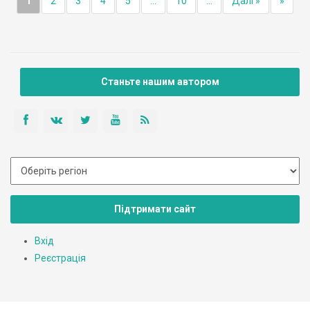
1
2
3
4
5
...
10
...
Далі »
»
Станьте нашим автором
Підтримати сайт
Вхід
Реєстрація