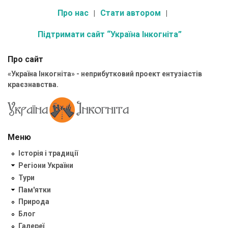
Про нас
Стати автором
Підтримати сайт “Україна Інкогніта”
Про сайт
«Україна Інкогніта» - неприбутковий проект ентузіастів
краєзнавства.
Меню
Історія і традиції
Регіони України
Тури
Пам'ятки
Природа
Блог
Галереї