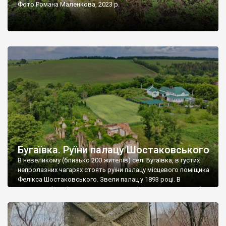
Фото Романа Маленкова, 2023 р.
Бугаївка. Руїни палацу Шостаковського
В невеликому (близько 200 жителів) селі Бугаївка, в густих
непролазних чагарях стоять руїни палацу місцевого поміщика
Фелікса Шостаковського. Звели палац у 1893 році. В
радянський період у ньому спочатку містилася школа, потім
клуб, ще пізніше – гуртожиток. У 60-х роках минулого
століття тут розмістили туберкульозну лікарню. Коли із
палацу виїхала лікарня – ми точно не […]