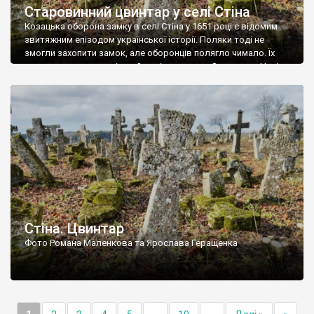
Старовинний цвинтар у селі Стіна
Козацька оборона замку в селі Стіна у 1651 році є відомим
звитяжним епізодом української історії. Поляки тоді не
змогли захопити замок, але оборонців полягло чимало. Їх
поховали на цвинтарі, який тоді називався Замковим. Нині на
місці замку церква із кам’яною огорожею, а цвинтар є. На
ньому чимало хрестів 19 століття, є такі, де епітафії стер […]
Стіна. Цвинтар
Фото Романа Маленкова та Ярослава Геращенка