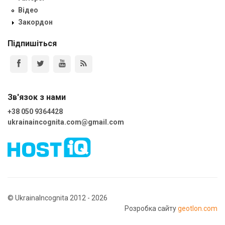
Відео
Закордон
Підпишіться
Зв'язок з нами
+38 050 9364428
ukrainaincognita.com@gmail.com
© UkrainaIncognita 2012 - 2026
Розробка сайту
geotlon.com