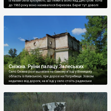
Із назви села зрозуміло, що лежить воно над Дністром. Хоча
до 1965 року воно називалося Березова. Берег тут доволі
високий і крутий, як і майже всюди на Поділлі, але є кілька
грунтових доріг, які збігають аж до самої води – цим
Наддністрянське відрізняється від більшості навколишніх
сіл. У селі є мурована Михайлівська церква. Точної дати […]
Сніжна. Руїни палацу Залеських
Село Сніжна розташоване на самому в’їзді у Вінницьку
область із Київською, при дорозі на Погребище. Зовсім
недалеко від дороги, на в’їзді у село стоїть радянське
рельєфне пано, яке показує жінку і яблуню, а трохи далі, десь
серед дерев, заховалися руїни палацу Залеських. З дороги їх
не видно, але видно дві стареньких колії у траві – […]