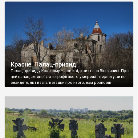
доглянутий, а в іншій суцільна руїна. Руїни палацу Тишкевичів у
Андрушівці, на Вінниччині. Такий стан […]
Красне. Палац-привид
Палац-привид у Красному – нове відкриття на Вінниччині. Про
цей палац, жодної фотографії якого у мережі інтернету ви не
знайдете, як і взагалі згадки про нього, нам розповів
мешканець Самгородка. Палац у Красному вразив не лише
станом руїни і чагарями, які його оточують, але і величчю
навіть у руїні. Можна уявно рекоструювати головний вхід із
[…]