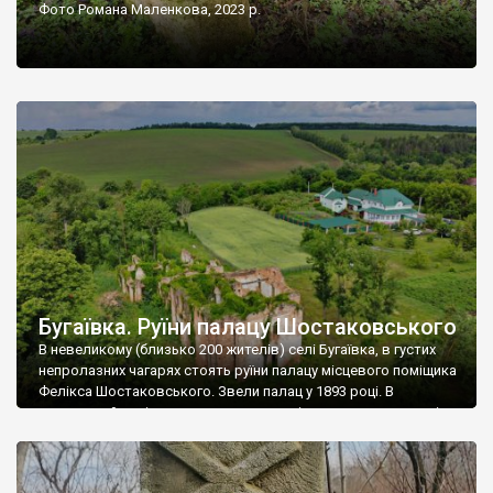
Фото Романа Маленкова, 2023 р.
Бугаївка. Руїни палацу Шостаковського
В невеликому (близько 200 жителів) селі Бугаївка, в густих
непролазних чагарях стоять руїни палацу місцевого поміщика
Фелікса Шостаковського. Звели палац у 1893 році. В
радянський період у ньому спочатку містилася школа, потім
клуб, ще пізніше – гуртожиток. У 60-х роках минулого
століття тут розмістили туберкульозну лікарню. Коли із
палацу виїхала лікарня – ми точно не […]