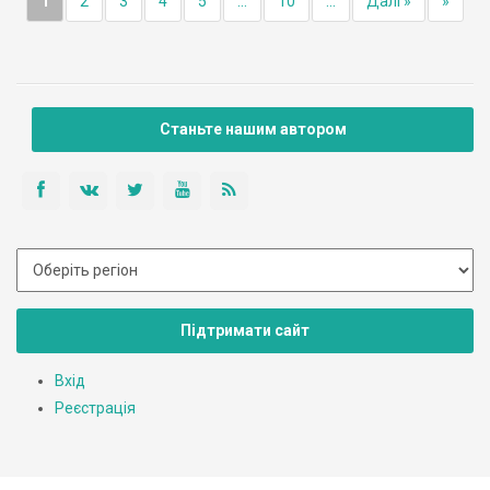
1
2
3
4
5
...
10
...
Далі »
»
Станьте нашим автором
Підтримати сайт
Вхід
Реєстрація