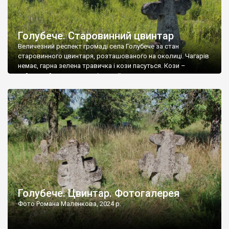
Голубече. Старовинний цвинтар
Величезний респект громаді села Голубече за стан
старовинного цвинтаря, розташованого на околиці. Чагарів
немає, гарна зелена травичка і кози пасуться. Кози –
найкращий регулятор шкідливої, для старих кладовищ,
рослинності. Навесні, коли паростки дерев вкриваються
бруньками, кози ті бруньки обгризають, бо то улюблений
делікатес. На цвинтарі у Голубечому ціла колекція
різноманітних форм хрестів. Село відносно невелике, […]
Голубече. Цвинтар. Фотогалерея
Фото Романа Маленкова, 2024 р.