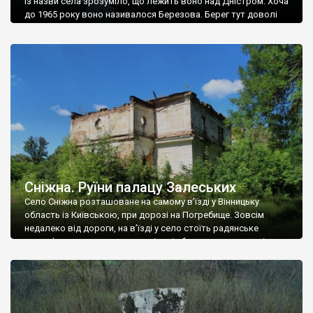
Із назви села зрозуміло, що лежить воно над Дністром. Хоча
до 1965 року воно називалося Березова. Берег тут доволі
високий і крутий, як і майже всюди на Поділлі, але є кілька
грунтових доріг, які збігають аж до самої води – цим
Наддністрянське відрізняється від більшості навколишніх
сіл. У селі є мурована Михайлівська церква. Точної дати […]
Сніжна. Руїни палацу Залеських
Село Сніжна розташоване на самому в’їзді у Вінницьку
область із Київською, при дорозі на Погребище. Зовсім
недалеко від дороги, на в’їзді у село стоїть радянське
рельєфне пано, яке показує жінку і яблуню, а трохи далі, десь
серед дерев, заховалися руїни палацу Залеських. З дороги їх
не видно, але видно дві стареньких колії у траві – […]