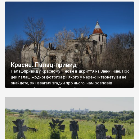
доглянутий, а в іншій суцільна руїна. Руїни палацу Тишкевичів у
Андрушівці, на Вінниччині. Такий стан […]
Красне. Палац-привид
Палац-привид у Красному – нове відкриття на Вінниччині. Про
цей палац, жодної фотографії якого у мережі інтернету ви не
знайдете, як і взагалі згадки про нього, нам розповів
мешканець Самгородка. Палац у Красному вразив не лише
станом руїни і чагарями, які його оточують, але і величчю
навіть у руїні. Можна уявно рекоструювати головний вхід із
[…]