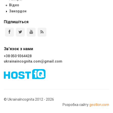
Відео
Закордон
Підпишіться
Зв'язок з нами
+38 050 9364428
ukrainaincognita.com@gmail.com
© UkrainaIncognita 2012 - 2026
Розробка сайту
geotlon.com