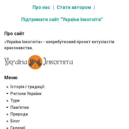
Про нас
Стати автором
Підтримати сайт “Україна Інкогніта”
Про сайт
«Україна Інкогніта» - неприбутковий проект ентузіастів
краєзнавства.
Меню
Історія і традиції
Регіони України
Тури
Пам'ятки
Природа
Блог
Галереї