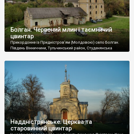
Болган. Червоний млин і таємничий
цвинтар
Прикордонне із Придністров’ям (Молдовою) село Болган.
Південь Вінниччини, Тульчинський район, Студенянська
громада. У селі мешкає близько тисячі осіб. Спочатку ми
дізналися, що у Болгані є величезний захаращений
старовинний цвинтар із кам’яними хрестами. Всі епітафії, які
збереглися, написані кирилицею, церковнослов’янською
мовою. За всіма традиційними ознаками – цвинтар
український. Хрести датуються 19 століттям. У 1924-1940
роках Болган […]
Наддністрянське. Церква та
старовинний цвинтар