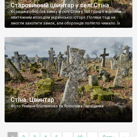
Старовинний цвинтар у селі Стіна
Козацька оборона замку в селі Стіна у 1651 році є відомим
звитяжним епізодом української історії. Поляки тоді не
змогли захопити замок, але оборонців полягло чимало. Їх
поховали на цвинтарі, який тоді називався Замковим. Нині на
місці замку церква із кам’яною огорожею, а цвинтар є. На
ньому чимало хрестів 19 століття, є такі, де епітафії стер […]
Стіна. Цвинтар
Фото Романа Маленкова та Ярослава Геращенка