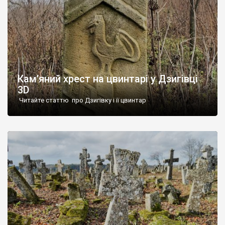
Кам’яний хрест на цвинтарі у Дзигівці
3D
Читайте статтю про Дзигівку і її цвинтар