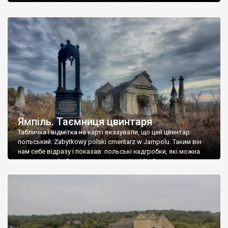
Ямпіль. Таємниця цвинтаря
Табличка і відмітка на карті вказували, що цей цвинтар
польський. Zabytkowy polski cmentarz w Jampolu. Таким він
нам себе відразу і показав: польські надгробки, які можна
віднести до фабричних, польські епітафії… Загалом цвинтар
виявився величезним – порахували площу у GoogleMaps –
виявилося більше семи гектарів. Перше враження про
абсолютну звичайність польського цвинтаря виявилося
оманливим – […]