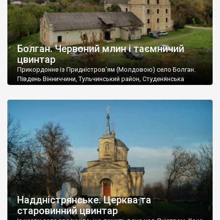
Болган. Червоний млин і таємничий
цвинтар
Прикордонне із Придністров’ям (Молдовою) село Болган.
Південь Вінниччини, Тульчинський район, Студенянська
громада. У селі мешкає близько тисячі осіб. Спочатку ми
дізналися, що у Болгані є величезний захаращений
старовинний цвинтар із кам’яними хрестами. Всі епітафії, які
збереглися, написані кирилицею, церковнослов’янською
мовою. За всіма традиційними ознаками – цвинтар
український. Хрести датуються 19 століттям. У 1924-1940
роках Болган […]
Наддністрянське. Церква та
старовинний цвинтар