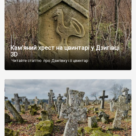
Кам’яний хрест на цвинтарі у Дзигівці
3D
Читайте статтю про Дзигівку і її цвинтар