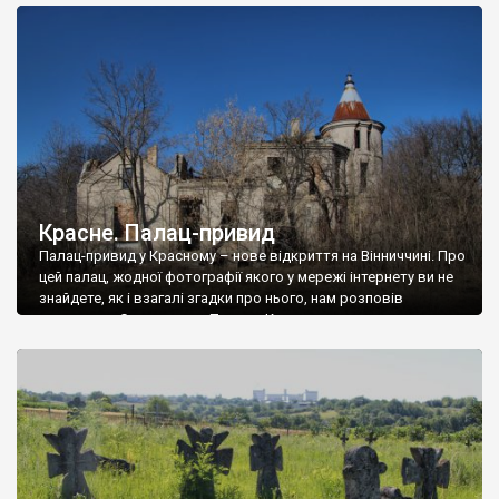
доглянутий, а в іншій суцільна руїна. Руїни палацу Тишкевичів у
Андрушівці, на Вінниччині. Такий стан […]
Красне. Палац-привид
Палац-привид у Красному – нове відкриття на Вінниччині. Про
цей палац, жодної фотографії якого у мережі інтернету ви не
знайдете, як і взагалі згадки про нього, нам розповів
мешканець Самгородка. Палац у Красному вразив не лише
станом руїни і чагарями, які його оточують, але і величчю
навіть у руїні. Можна уявно рекоструювати головний вхід із
[…]