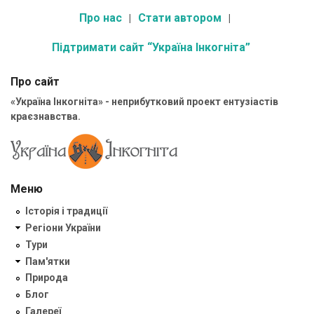
Про нас
Стати автором
Підтримати сайт “Україна Інкогніта”
Про сайт
«Україна Інкогніта» - неприбутковий проект ентузіастів
краєзнавства.
Меню
Історія і традиції
Регіони України
Тури
Пам'ятки
Природа
Блог
Галереї