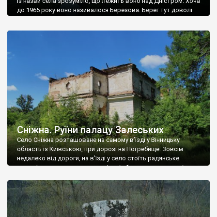
Із назви села зрозуміло, що лежить воно над Дністром. Хоча
до 1965 року воно називалося Березова. Берег тут доволі
високий і крутий, як і майже всюди на Поділлі, але є кілька
грунтових доріг, які збігають аж до самої води – цим
Наддністрянське відрізняється від більшості навколишніх
сіл. У селі є мурована Михайлівська церква. Точної дати […]
Сніжна. Руїни палацу Залеських
Село Сніжна розташоване на самому в’їзді у Вінницьку
область із Київською, при дорозі на Погребище. Зовсім
недалеко від дороги, на в’їзді у село стоїть радянське
рельєфне пано, яке показує жінку і яблуню, а трохи далі, десь
серед дерев, заховалися руїни палацу Залеських. З дороги їх
не видно, але видно дві стареньких колії у траві – […]