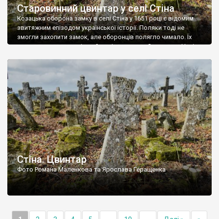
Старовинний цвинтар у селі Стіна
Козацька оборона замку в селі Стіна у 1651 році є відомим
звитяжним епізодом української історії. Поляки тоді не
змогли захопити замок, але оборонців полягло чимало. Їх
поховали на цвинтарі, який тоді називався Замковим. Нині на
місці замку церква із кам’яною огорожею, а цвинтар є. На
ньому чимало хрестів 19 століття, є такі, де епітафії стер […]
Стіна. Цвинтар
Фото Романа Маленкова та Ярослава Геращенка