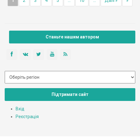
1
2
3
4
5
...
10
...
Далі »
»
Станьте нашим автором
Підтримати сайт
Вхід
Реєстрація