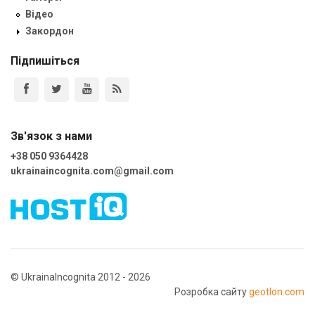
Відео
Закордон
Підпишіться
Зв'язок з нами
+38 050 9364428
ukrainaincognita.com@gmail.com
© UkrainaIncognita 2012 - 2026
Розробка сайту
geotlon.com