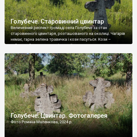
Голубече. Старовинний цвинтар
Величезний респект громаді села Голубече за стан
старовинного цвинтаря, розташованого на околиці. Чагарів
немає, гарна зелена травичка і кози пасуться. Кози –
найкращий регулятор шкідливої, для старих кладовищ,
рослинності. Навесні, коли паростки дерев вкриваються
бруньками, кози ті бруньки обгризають, бо то улюблений
делікатес. На цвинтарі у Голубечому ціла колекція
різноманітних форм хрестів. Село відносно невелике, […]
Голубече. Цвинтар. Фотогалерея
Фото Романа Маленкова, 2024 р.