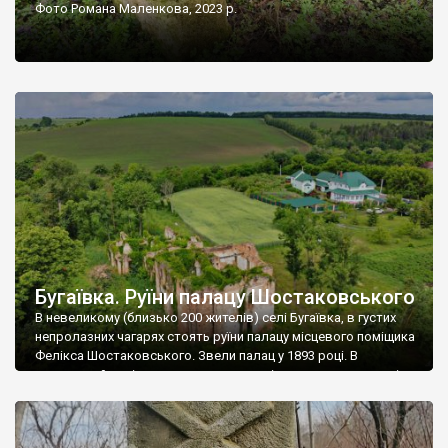
Фото Романа Маленкова, 2023 р.
Бугаївка. Руїни палацу Шостаковського
В невеликому (близько 200 жителів) селі Бугаївка, в густих
непролазних чагарях стоять руїни палацу місцевого поміщика
Фелікса Шостаковського. Звели палац у 1893 році. В
радянський період у ньому спочатку містилася школа, потім
клуб, ще пізніше – гуртожиток. У 60-х роках минулого
століття тут розмістили туберкульозну лікарню. Коли із
палацу виїхала лікарня – ми точно не […]