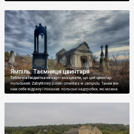
Ямпіль. Таємниця цвинтаря
Табличка і відмітка на карті вказували, що цей цвинтар
польський. Zabytkowy polski cmentarz w Jampolu. Таким він
нам себе відразу і показав: польські надгробки, які можна
віднести до фабричних, польські епітафії… Загалом цвинтар
виявився величезним – порахували площу у GoogleMaps –
виявилося більше семи гектарів. Перше враження про
абсолютну звичайність польського цвинтаря виявилося
оманливим – […]