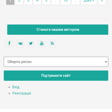
1
2
3
4
5
...
10
...
Далі »
»
Станьте нашим автором
Підтримати сайт
Вхід
Реєстрація