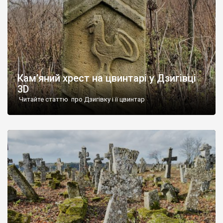
Кам’яний хрест на цвинтарі у Дзигівці
3D
Читайте статтю про Дзигівку і її цвинтар