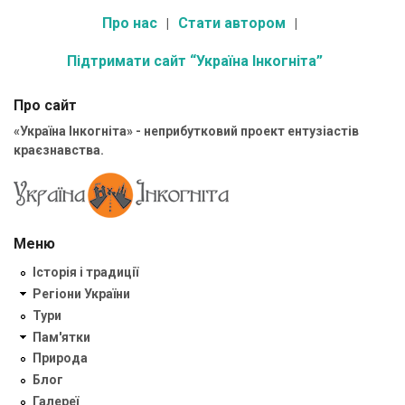
Про нас
Стати автором
Підтримати сайт “Україна Інкогніта”
Про сайт
«Україна Інкогніта» - неприбутковий проект ентузіастів
краєзнавства.
Меню
Історія і традиції
Регіони України
Тури
Пам'ятки
Природа
Блог
Галереї