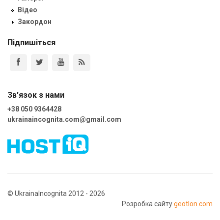
Відео
Закордон
Підпишіться
Зв'язок з нами
+38 050 9364428
ukrainaincognita.com@gmail.com
© UkrainaIncognita 2012 - 2026
Розробка сайту
geotlon.com