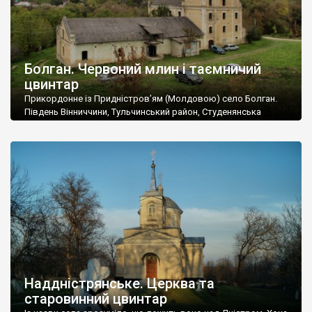
Болган. Червоний млин і таємничий
цвинтар
Прикордонне із Придністров’ям (Молдовою) село Болган.
Південь Вінниччини, Тульчинський район, Студенянська
громада. У селі мешкає близько тисячі осіб. Спочатку ми
дізналися, що у Болгані є величезний захаращений
старовинний цвинтар із кам’яними хрестами. Всі епітафії, які
збереглися, написані кирилицею, церковнослов’янською
мовою. За всіма традиційними ознаками – цвинтар
український. Хрести датуються 19 століттям. У 1924-1940
роках Болган […]
Наддністрянське. Церква та
старовинний цвинтар