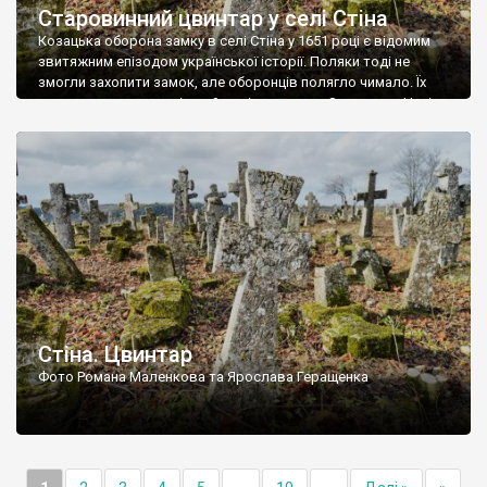
Старовинний цвинтар у селі Стіна
Козацька оборона замку в селі Стіна у 1651 році є відомим
звитяжним епізодом української історії. Поляки тоді не
змогли захопити замок, але оборонців полягло чимало. Їх
поховали на цвинтарі, який тоді називався Замковим. Нині на
місці замку церква із кам’яною огорожею, а цвинтар є. На
ньому чимало хрестів 19 століття, є такі, де епітафії стер […]
Стіна. Цвинтар
Фото Романа Маленкова та Ярослава Геращенка