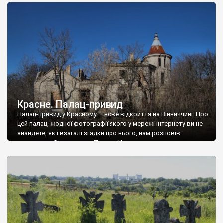
доглянутий, а в іншій суцільна руїна. Руїни палацу Тишкевичів у
Андрушівці, на Вінниччині. Такий стан […]
Красне. Палац-привид
Палац-привид у Красному – нове відкриття на Вінниччині. Про
цей палац, жодної фотографії якого у мережі інтернету ви не
знайдете, як і взагалі згадки про нього, нам розповів
мешканець Самгородка. Палац у Красному вразив не лише
станом руїни і чагарями, які його оточують, але і величчю
навіть у руїні. Можна уявно рекоструювати головний вхід із
[…]