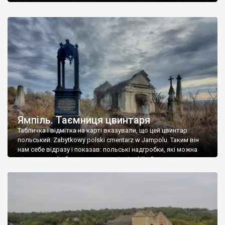
Ямпіль. Таємниця цвинтаря
Табличка і відмітка на карті вказували, що цей цвинтар
польський. Zabytkowy polski cmentarz w Jampolu. Таким він
нам себе відразу і показав: польські надгробки, які можна
віднести до фабричних, польські епітафії… Загалом цвинтар
виявився величезним – порахували площу у GoogleMaps –
виявилося більше семи гектарів. Перше враження про
абсолютну звичайність польського цвинтаря виявилося
оманливим – […]