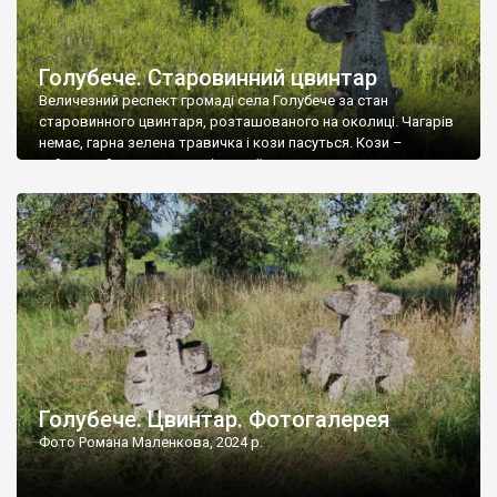
Голубече. Старовинний цвинтар
Величезний респект громаді села Голубече за стан
старовинного цвинтаря, розташованого на околиці. Чагарів
немає, гарна зелена травичка і кози пасуться. Кози –
найкращий регулятор шкідливої, для старих кладовищ,
рослинності. Навесні, коли паростки дерев вкриваються
бруньками, кози ті бруньки обгризають, бо то улюблений
делікатес. На цвинтарі у Голубечому ціла колекція
різноманітних форм хрестів. Село відносно невелике, […]
Голубече. Цвинтар. Фотогалерея
Фото Романа Маленкова, 2024 р.