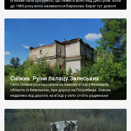
Із назви села зрозуміло, що лежить воно над Дністром. Хоча
до 1965 року воно називалося Березова. Берег тут доволі
високий і крутий, як і майже всюди на Поділлі, але є кілька
грунтових доріг, які збігають аж до самої води – цим
Наддністрянське відрізняється від більшості навколишніх
сіл. У селі є мурована Михайлівська церква. Точної дати […]
Сніжна. Руїни палацу Залеських
Село Сніжна розташоване на самому в’їзді у Вінницьку
область із Київською, при дорозі на Погребище. Зовсім
недалеко від дороги, на в’їзді у село стоїть радянське
рельєфне пано, яке показує жінку і яблуню, а трохи далі, десь
серед дерев, заховалися руїни палацу Залеських. З дороги їх
не видно, але видно дві стареньких колії у траві – […]