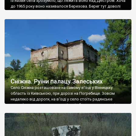
Із назви села зрозуміло, що лежить воно над Дністром. Хоча
до 1965 року воно називалося Березова. Берег тут доволі
високий і крутий, як і майже всюди на Поділлі, але є кілька
грунтових доріг, які збігають аж до самої води – цим
Наддністрянське відрізняється від більшості навколишніх
сіл. У селі є мурована Михайлівська церква. Точної дати […]
Сніжна. Руїни палацу Залеських
Село Сніжна розташоване на самому в’їзді у Вінницьку
область із Київською, при дорозі на Погребище. Зовсім
недалеко від дороги, на в’їзді у село стоїть радянське
рельєфне пано, яке показує жінку і яблуню, а трохи далі, десь
серед дерев, заховалися руїни палацу Залеських. З дороги їх
не видно, але видно дві стареньких колії у траві – […]