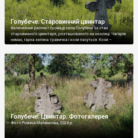
Голубече. Старовинний цвинтар
Величезний респект громаді села Голубече за стан
старовинного цвинтаря, розташованого на околиці. Чагарів
немає, гарна зелена травичка і кози пасуться. Кози –
найкращий регулятор шкідливої, для старих кладовищ,
рослинності. Навесні, коли паростки дерев вкриваються
бруньками, кози ті бруньки обгризають, бо то улюблений
делікатес. На цвинтарі у Голубечому ціла колекція
різноманітних форм хрестів. Село відносно невелике, […]
Голубече. Цвинтар. Фотогалерея
Фото Романа Маленкова, 2024 р.