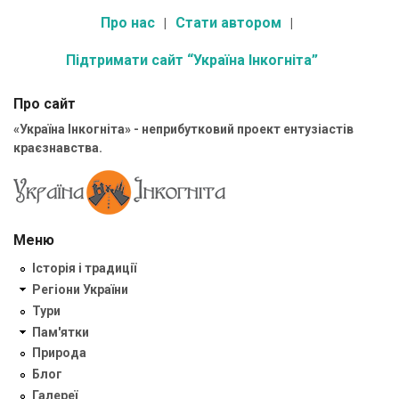
Про нас
Стати автором
Підтримати сайт “Україна Інкогніта”
Про сайт
«Україна Інкогніта» - неприбутковий проект ентузіастів
краєзнавства.
Меню
Історія і традиції
Регіони України
Тури
Пам'ятки
Природа
Блог
Галереї