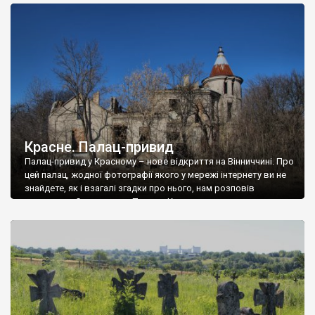
доглянутий, а в іншій суцільна руїна. Руїни палацу Тишкевичів у
Андрушівці, на Вінниччині. Такий стан […]
Красне. Палац-привид
Палац-привид у Красному – нове відкриття на Вінниччині. Про
цей палац, жодної фотографії якого у мережі інтернету ви не
знайдете, як і взагалі згадки про нього, нам розповів
мешканець Самгородка. Палац у Красному вразив не лише
станом руїни і чагарями, які його оточують, але і величчю
навіть у руїні. Можна уявно рекоструювати головний вхід із
[…]