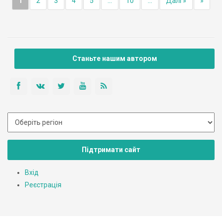
1
2
3
4
5
...
10
...
Далі »
»
Станьте нашим автором
Підтримати сайт
Вхід
Реєстрація