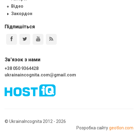
Відео
Закордон
Підпишіться
Зв'язок з нами
+38 050 9364428
ukrainaincognita.com@gmail.com
© UkrainaIncognita 2012 - 2026
Розробка сайту
geotlon.com