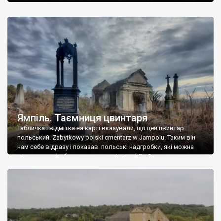
Ямпіль. Таємниця цвинтаря
Табличка і відмітка на карті вказували, що цей цвинтар
польський. Zabytkowy polski cmentarz w Jampolu. Таким він
нам себе відразу і показав: польські надгробки, які можна
віднести до фабричних, польські епітафії… Загалом цвинтар
виявився величезним – порахували площу у GoogleMaps –
виявилося більше семи гектарів. Перше враження про
абсолютну звичайність польського цвинтаря виявилося
оманливим – […]