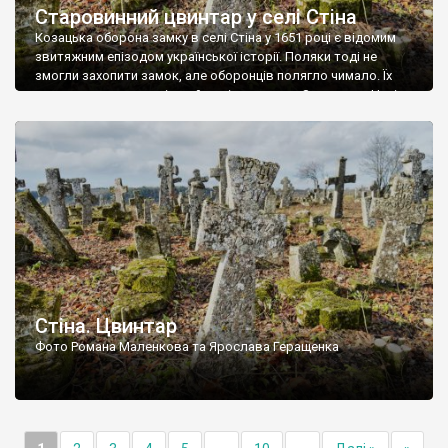
Старовинний цвинтар у селі Стіна
Козацька оборона замку в селі Стіна у 1651 році є відомим
звитяжним епізодом української історії. Поляки тоді не
змогли захопити замок, але оборонців полягло чимало. Їх
поховали на цвинтарі, який тоді називався Замковим. Нині на
місці замку церква із кам’яною огорожею, а цвинтар є. На
ньому чимало хрестів 19 століття, є такі, де епітафії стер […]
Стіна. Цвинтар
Фото Романа Маленкова та Ярослава Геращенка