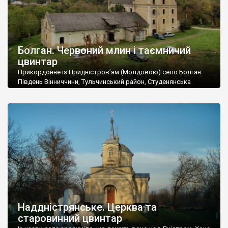
Болган. Червоний млин і таємничий
цвинтар
Прикордонне із Придністров’ям (Молдовою) село Болган.
Південь Вінниччини, Тульчинський район, Студенянська
громада. У селі мешкає близько тисячі осіб. Спочатку ми
дізналися, що у Болгані є величезний захаращений
старовинний цвинтар із кам’яними хрестами. Всі епітафії, які
збереглися, написані кирилицею, церковнослов’янською
мовою. За всіма традиційними ознаками – цвинтар
український. Хрести датуються 19 століттям. У 1924-1940
роках Болган […]
Наддністрянське. Церква та
старовинний цвинтар