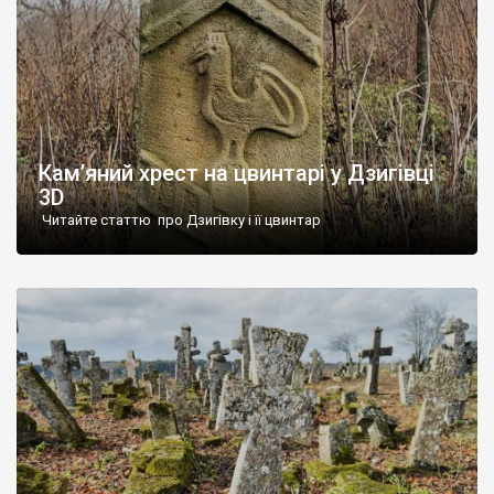
Кам’яний хрест на цвинтарі у Дзигівці
3D
Читайте статтю про Дзигівку і її цвинтар