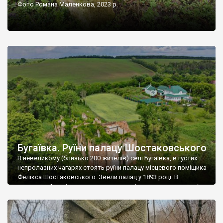
Фото Романа Маленкова, 2023 р.
Бугаївка. Руїни палацу Шостаковського
В невеликому (близько 200 жителів) селі Бугаївка, в густих
непролазних чагарях стоять руїни палацу місцевого поміщика
Фелікса Шостаковського. Звели палац у 1893 році. В
радянський період у ньому спочатку містилася школа, потім
клуб, ще пізніше – гуртожиток. У 60-х роках минулого
століття тут розмістили туберкульозну лікарню. Коли із
палацу виїхала лікарня – ми точно не […]