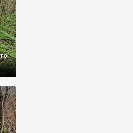
раві –
ото