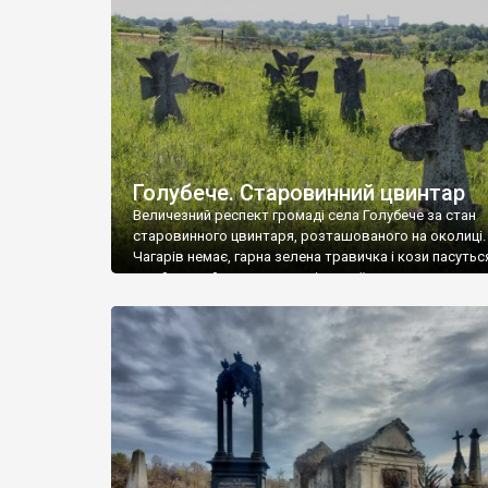
у Андрушівці, на Вінниччині. Такий стан […]
Голубече. Старовинний цвинтар
Величезний респект громаді села Голубече за стан
старовинного цвинтаря, розташованого на околиці.
Чагарів немає, гарна зелена травичка і кози пасутьс
– найкращий регулятор шкідливої, для старих клад
рослинності. Навесні, коли паростки дерев вкрива
бруньками, кози ті бруньки обгризають, бо то улюбл
делікатес. На цвинтарі у Голубечому ціла колекція
різноманітних форм хрестів. Село відносно невелике,