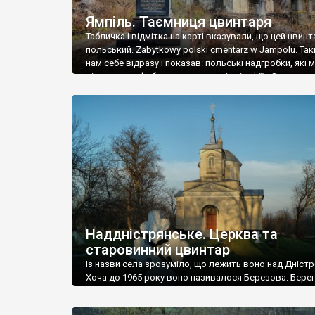
Ямпіль. Таємниця цвинтаря
Табличка і відмітка на карті вказували, що цей цвинт
польський. Zabytkowy polski cmentarz w Jampolu. Так
нам себе відразу і показав: польські надгробки, які
віднести до фабричних, польські епітафії… Загалом 
виявився величезним – порахували площу у Google
виявилося більше семи гектарів. Перше враження п
абсолютну звичайність польського цвинтаря вияви
оманливим – […]
Наддністрянське. Церква та
старовинний цвинтар
Із назви села зрозуміло, що лежить воно над Дністр
Хоча до 1965 року воно називалося Березова. Берег
доволі високий і крутий, як і майже всюди на Поділлі
кілька грунтових доріг, які збігають аж до самої вод