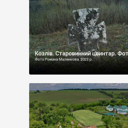
Наддністрянське відрізняється від більшості навко
сіл. У селі є мурована Михайлівська церква. Точної д
Козлів. Старовинний цвинтар. Фо
Фото Романа Маленкова, 2023 р.