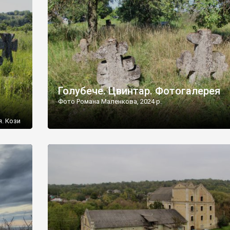
[…]
Голубече. Цвинтар. Фотогалерея
Фото Романа Маленкова, 2024 р.
я. Кози
овищ,
ються
ений
 […]