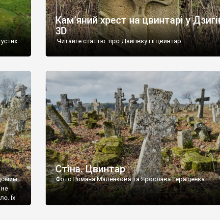
Кам’яний хрест на цвинтарі у Дзигі
3D
густих
Читайте статтю про Дзигівку і її цвинтар
93 році.
ола,
инулого
и із
Стіна. Цвинтар
ідомим
Фото Романа Маленкова та Ярослава Геращенка
 не
о. Їх
. Нині
ар є.