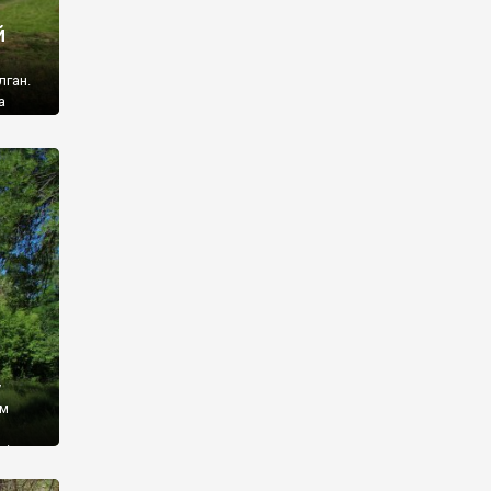
й
лган.
а
 ми
ї, які
кою
940
у
ім
і,
 З