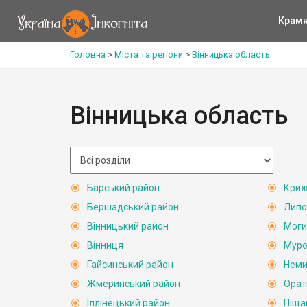
Крам
Головна
>
Міста та регіони
>
Вінницька область
Вінницька область
Барський район
Криж
Бершадський район
Липо
Вінницький район
Моги
Вінниця
Муро
Гайсинський район
Неми
Жмеринський район
Орат
Іллінецький район
Піща