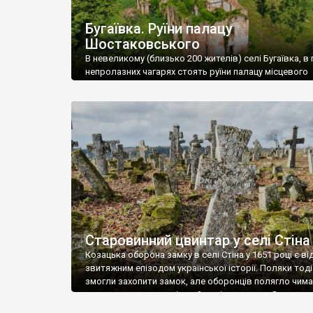
Бугаївка. Руїни палацу
Шостаковського
В невеликому (близько 200 жителів) селі Бугаївка, в 
непролазних чагарях стоять руїни палацу місцевого
поміщика Фелікса Шостаковського. Звели палац у 18
В радянський період у ньому спочатку містилася шк
потім клуб, ще пізніше – гуртожиток. У 60-х роках м
століття тут розмістили туберкульозну лікарню. Кол
палацу виїхала лікарня – ми точно не […]
Старовинний цвинтар у селі Стіна
Козацька оборона замку в селі Стіна у 1651 році є в
звитяжним епізодом української історії. Поляки тоді
змогли захопити замок, але оборонців полягло чимал
поховали на цвинтарі, який тоді називався Замковим
на місці замку церква із кам’яною огорожею, а цвинт