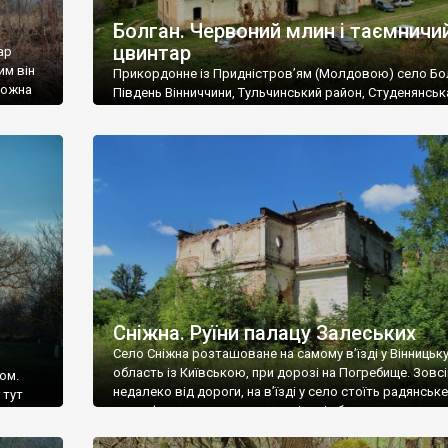
Болган. Червоний млин і таємничи
цвинтар
ар
им він
Прикордонне із Придністров’ям (Молдовою) село Бо
 можна
Південь Вінниччини, Тульчинський район, Студенянськ
цвинтар
громада. У селі мешкає близько тисячі осіб. Спочатку
Maps –
дізналися, що у Болгані є величезний захаращений
ро
старовинний цвинтар із кам’яними хрестами. Всі епітафі
лося
збереглися, написані кирилицею, церковнослов’янсь
мовою. За всіма традиційними ознаками – цвинтар
український. Хрести датуються 19 століттям. У 1924-1
роках Болган […]
Сніжна. Руїни палацу Залеських
Село Сніжна розташоване на самому в’їзді у Вінницьк
область із Київською, при дорозі на Погребище. Зовс
ом.
недалеко від дороги, на в’їзді у село стоїть радянське
 тут
рельєфне пано, яке показує жінку і яблуню, а трохи дал
, але є
десь серед дерев, заховалися руїни палацу Залеських.
и – цим