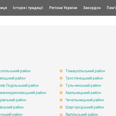
ниця
Історія і традиції
Регіони України
Закордон
Пам'
опільський район
Томашпільський район
вецький район
Тростянецький район
лів-Подільський район
Тульчинський район
ванокуриловецький район
Хмільницький район
рівський район
Чечельницький район
івський район
Шаргородський район
нський район
Ямпільський район