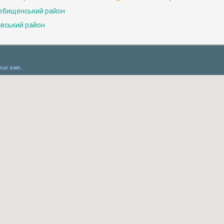
ебищенський район
івський район