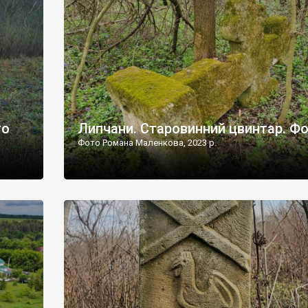
дороги їх не видно, але видно дві стареньких колії у т
лишніх
[…]
ати […]
то
Липчани. Старовинний цвинтар. Ф
Фото Романа Маленкова, 2023 р.