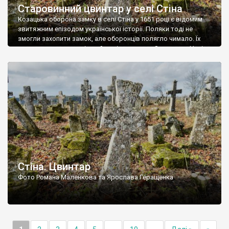
Старовинний цвинтар у селі Стіна
Козацька оборона замку в селі Стіна у 1651 році є відомим
звитяжним епізодом української історії. Поляки тоді не
змогли захопити замок, але оборонців полягло чимало. Їх
поховали на цвинтарі, який тоді називався Замковим. Нині на
місці замку церква із кам’яною огорожею, а цвинтар є. На
ньому чимало хрестів 19 століття, є такі, де епітафії стер […]
Стіна. Цвинтар
Фото Романа Маленкова та Ярослава Геращенка