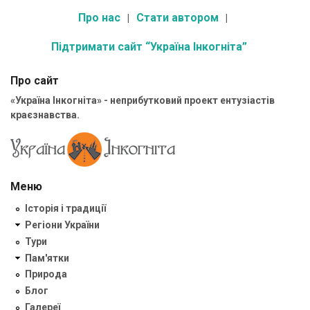
Про нас
Стати автором
Підтримати сайт “Україна Інкогніта”
Про сайт
«Україна Інкогніта» - неприбутковий проект ентузіастів
краєзнавства.
Меню
Історія і традиції
Регіони України
Тури
Пам'ятки
Природа
Блог
Галереї