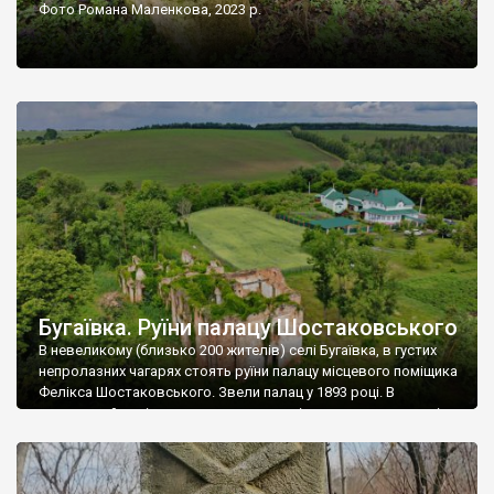
Фото Романа Маленкова, 2023 р.
Бугаївка. Руїни палацу Шостаковського
В невеликому (близько 200 жителів) селі Бугаївка, в густих
непролазних чагарях стоять руїни палацу місцевого поміщика
Фелікса Шостаковського. Звели палац у 1893 році. В
радянський період у ньому спочатку містилася школа, потім
клуб, ще пізніше – гуртожиток. У 60-х роках минулого
століття тут розмістили туберкульозну лікарню. Коли із
палацу виїхала лікарня – ми точно не […]