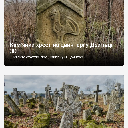
Кам’яний хрест на цвинтарі у Дзигівці
3D
Читайте статтю про Дзигівку і її цвинтар