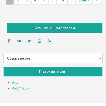
1
2
3
4
5
...
10
...
Далі »
»
Станьте нашим автором
Підтримати сайт
Вхід
Реєстрація