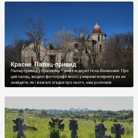
доглянутий, а в іншій суцільна руїна. Руїни палацу Тишкевичів у
Андрушівці, на Вінниччині. Такий стан […]
Красне. Палац-привид
Палац-привид у Красному – нове відкриття на Вінниччині. Про
цей палац, жодної фотографії якого у мережі інтернету ви не
знайдете, як і взагалі згадки про нього, нам розповів
мешканець Самгородка. Палац у Красному вразив не лише
станом руїни і чагарями, які його оточують, але і величчю
навіть у руїні. Можна уявно рекоструювати головний вхід із
[…]