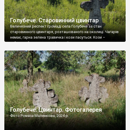
Голубече. Старовинний цвинтар
Величезний респект громаді села Голубече за стан
старовинного цвинтаря, розташованого на околиці. Чагарів
немає, гарна зелена травичка і кози пасуться. Кози –
найкращий регулятор шкідливої, для старих кладовищ,
рослинності. Навесні, коли паростки дерев вкриваються
бруньками, кози ті бруньки обгризають, бо то улюблений
делікатес. На цвинтарі у Голубечому ціла колекція
різноманітних форм хрестів. Село відносно невелике, […]
Голубече. Цвинтар. Фотогалерея
Фото Романа Маленкова, 2024 р.