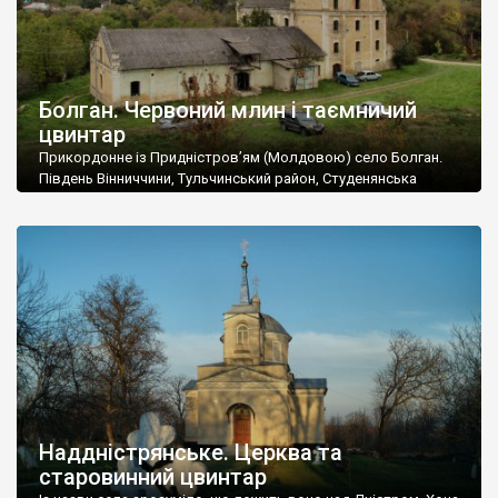
Болган. Червоний млин і таємничий
цвинтар
Прикордонне із Придністров’ям (Молдовою) село Болган.
Південь Вінниччини, Тульчинський район, Студенянська
громада. У селі мешкає близько тисячі осіб. Спочатку ми
дізналися, що у Болгані є величезний захаращений
старовинний цвинтар із кам’яними хрестами. Всі епітафії, які
збереглися, написані кирилицею, церковнослов’янською
мовою. За всіма традиційними ознаками – цвинтар
український. Хрести датуються 19 століттям. У 1924-1940
роках Болган […]
Наддністрянське. Церква та
старовинний цвинтар