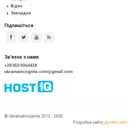
Відео
Закордон
Підпишіться
Зв'язок з нами
+38 050 9364428
ukrainaincognita.com@gmail.com
© UkrainaIncognita 2012 - 2026
Розробка сайту
geotlon.com