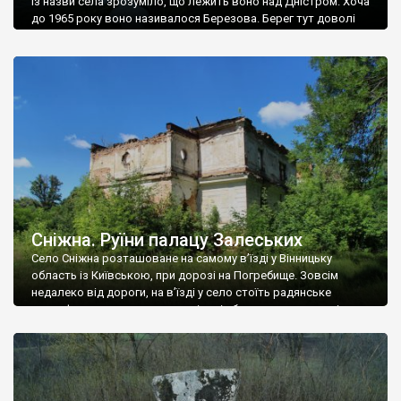
Із назви села зрозуміло, що лежить воно над Дністром. Хоча
до 1965 року воно називалося Березова. Берег тут доволі
високий і крутий, як і майже всюди на Поділлі, але є кілька
грунтових доріг, які збігають аж до самої води – цим
Наддністрянське відрізняється від більшості навколишніх
сіл. У селі є мурована Михайлівська церква. Точної дати […]
Сніжна. Руїни палацу Залеських
Село Сніжна розташоване на самому в’їзді у Вінницьку
область із Київською, при дорозі на Погребище. Зовсім
недалеко від дороги, на в’їзді у село стоїть радянське
рельєфне пано, яке показує жінку і яблуню, а трохи далі, десь
серед дерев, заховалися руїни палацу Залеських. З дороги їх
не видно, але видно дві стареньких колії у траві – […]