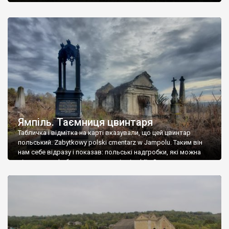
Ямпіль. Таємниця цвинтаря
Табличка і відмітка на карті вказували, що цей цвинтар
польський. Zabytkowy polski cmentarz w Jampolu. Таким він
нам себе відразу і показав: польські надгробки, які можна
віднести до фабричних, польські епітафії… Загалом цвинтар
виявився величезним – порахували площу у GoogleMaps –
виявилося більше семи гектарів. Перше враження про
абсолютну звичайність польського цвинтаря виявилося
оманливим – […]