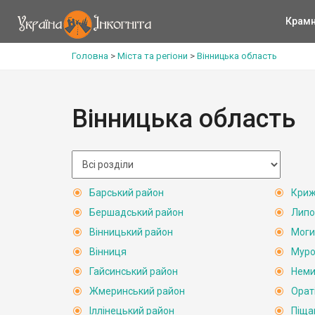
Крам
Головна
>
Міста та регіони
>
Вінницька область
Вінницька область
Барський район
Криж
Бершадський район
Липо
Вінницький район
Моги
Вінниця
Муро
Гайсинський район
Неми
Жмеринський район
Орат
Іллінецький район
Піща