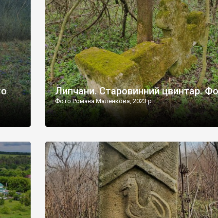
дороги їх не видно, але видно дві стареньких колії у т
лишніх
[…]
ати […]
то
Липчани. Старовинний цвинтар. Ф
Фото Романа Маленкова, 2023 р.