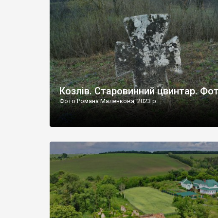
Наддністрянське відрізняється від більшості навко
сіл. У селі є мурована Михайлівська церква. Точної д
Козлів. Старовинний цвинтар. Фо
Фото Романа Маленкова, 2023 р.