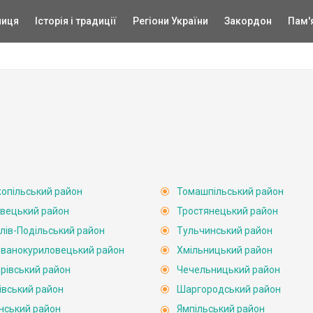
ниця
Історія і традиції
Регіони України
Закордон
Пам'
опільський район
Томашпільський район
вецький район
Тростянецький район
лів-Подільський район
Тульчинський район
ванокуриловецький район
Хмільницький район
рівський район
Чечельницький район
івський район
Шаргородський район
нський район
Ямпільський район