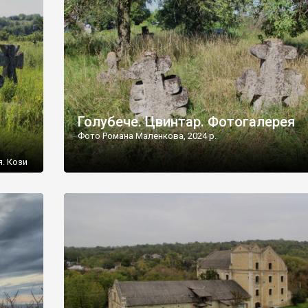
[…]
Голубече. Цвинтар. Фотогалерея
Фото Романа Маленкова, 2024 р.
я. Кози
овищ,
ються
ений
 […]