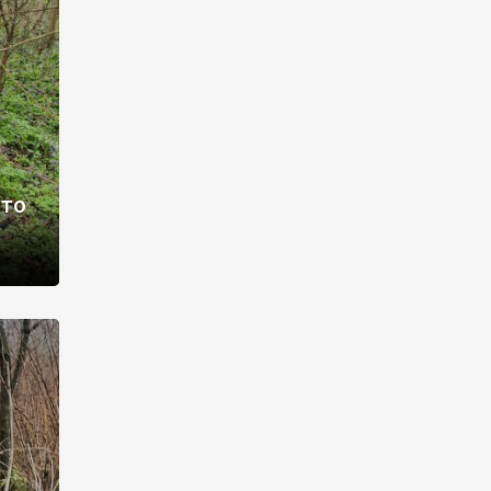
раві –
ото