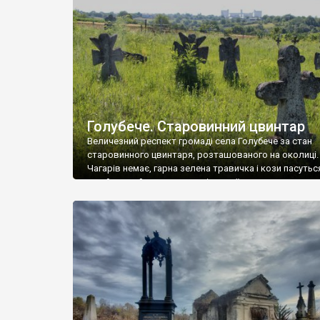
у Андрушівці, на Вінниччині. Такий стан […]
Голубече. Старовинний цвинтар
Величезний респект громаді села Голубече за стан
старовинного цвинтаря, розташованого на околиці.
Чагарів немає, гарна зелена травичка і кози пасутьс
– найкращий регулятор шкідливої, для старих клад
рослинності. Навесні, коли паростки дерев вкрива
бруньками, кози ті бруньки обгризають, бо то улюбл
делікатес. На цвинтарі у Голубечому ціла колекція
різноманітних форм хрестів. Село відносно невелике,