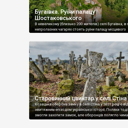
Бугаївка. Руїни палацу
Шостаковського
В невеликому (близько 200 жителів) селі Бугаївка, в 
непролазних чагарях стоять руїни палацу місцевого
поміщика Фелікса Шостаковського. Звели палац у 18
В радянський період у ньому спочатку містилася шк
потім клуб, ще пізніше – гуртожиток. У 60-х роках м
століття тут розмістили туберкульозну лікарню. Кол
палацу виїхала лікарня – ми точно не […]
Старовинний цвинтар у селі Стіна
Козацька оборона замку в селі Стіна у 1651 році є в
звитяжним епізодом української історії. Поляки тоді
змогли захопити замок, але оборонців полягло чимал
поховали на цвинтарі, який тоді називався Замковим
на місці замку церква із кам’яною огорожею, а цвинт