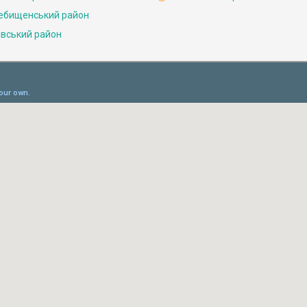
ебищенський район
івський район