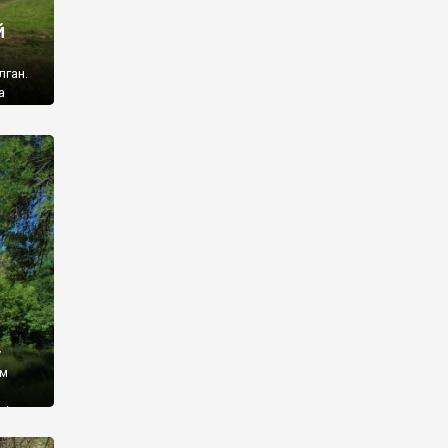
й
лган.
а
 ми
ї, які
кою
940
у
ім
і,
 З