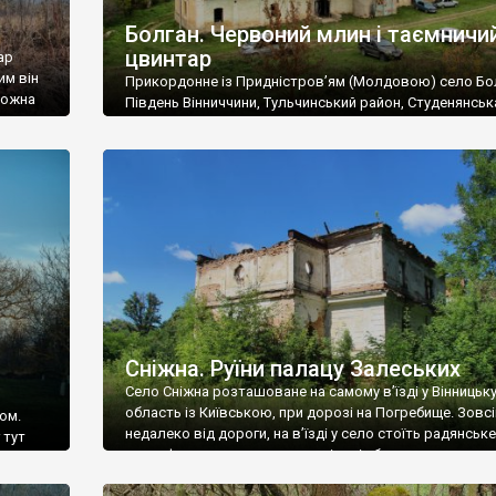
Болган. Червоний млин і таємничи
цвинтар
ар
им він
Прикордонне із Придністров’ям (Молдовою) село Бо
 можна
Південь Вінниччини, Тульчинський район, Студенянськ
цвинтар
громада. У селі мешкає близько тисячі осіб. Спочатку
Maps –
дізналися, що у Болгані є величезний захаращений
ро
старовинний цвинтар із кам’яними хрестами. Всі епітафі
лося
збереглися, написані кирилицею, церковнослов’янсь
мовою. За всіма традиційними ознаками – цвинтар
український. Хрести датуються 19 століттям. У 1924-1
роках Болган […]
Сніжна. Руїни палацу Залеських
Село Сніжна розташоване на самому в’їзді у Вінницьк
область із Київською, при дорозі на Погребище. Зовс
ом.
недалеко від дороги, на в’їзді у село стоїть радянське
 тут
рельєфне пано, яке показує жінку і яблуню, а трохи дал
, але є
десь серед дерев, заховалися руїни палацу Залеських.
и – цим