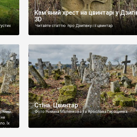
Кам’яний хрест на цвинтарі у Дзигі
3D
густих
Читайте статтю про Дзигівку і її цвинтар
93 році.
ола,
инулого
и із
Стіна. Цвинтар
ідомим
Фото Романа Маленкова та Ярослава Геращенка
 не
о. Їх
. Нині
ар є.