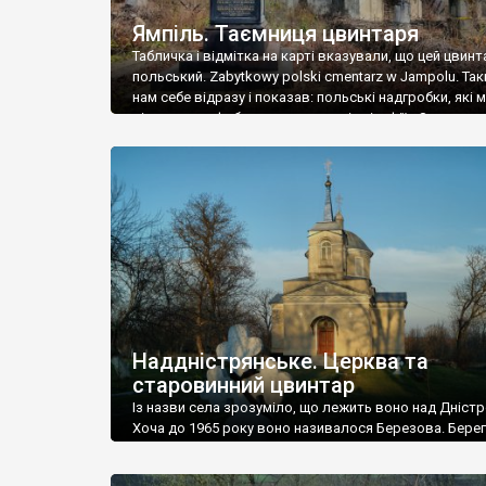
Ямпіль. Таємниця цвинтаря
Табличка і відмітка на карті вказували, що цей цвинт
польський. Zabytkowy polski cmentarz w Jampolu. Так
нам себе відразу і показав: польські надгробки, які
віднести до фабричних, польські епітафії… Загалом 
виявився величезним – порахували площу у Google
виявилося більше семи гектарів. Перше враження п
абсолютну звичайність польського цвинтаря вияви
оманливим – […]
Наддністрянське. Церква та
старовинний цвинтар
Із назви села зрозуміло, що лежить воно над Дністр
Хоча до 1965 року воно називалося Березова. Берег
доволі високий і крутий, як і майже всюди на Поділлі
кілька грунтових доріг, які збігають аж до самої вод