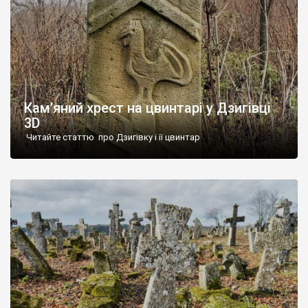
Кам’яний хрест на цвинтарі у Дзигівці
3D
Читайте статтю про Дзигівку і її цвинтар