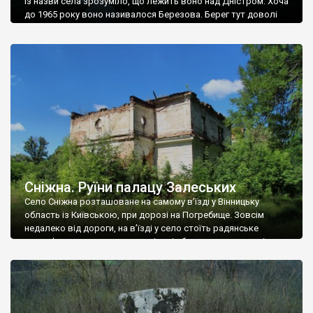
Із назви села зрозуміло, що лежить воно над Дністром. Хоча
до 1965 року воно називалося Березова. Берег тут доволі
високий і крутий, як і майже всюди на Поділлі, але є кілька
грунтових доріг, які збігають аж до самої води – цим
Наддністрянське відрізняється від більшості навколишніх
сіл. У селі є мурована Михайлівська церква. Точної дати […]
Сніжна. Руїни палацу Залеських
Село Сніжна розташоване на самому в’їзді у Вінницьку
область із Київською, при дорозі на Погребище. Зовсім
недалеко від дороги, на в’їзді у село стоїть радянське
рельєфне пано, яке показує жінку і яблуню, а трохи далі, десь
серед дерев, заховалися руїни палацу Залеських. З дороги їх
не видно, але видно дві стареньких колії у траві – […]