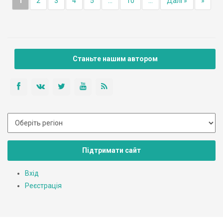
1
2
3
4
5
...
10
...
Далі »
»
Станьте нашим автором
Підтримати сайт
Вхід
Реєстрація