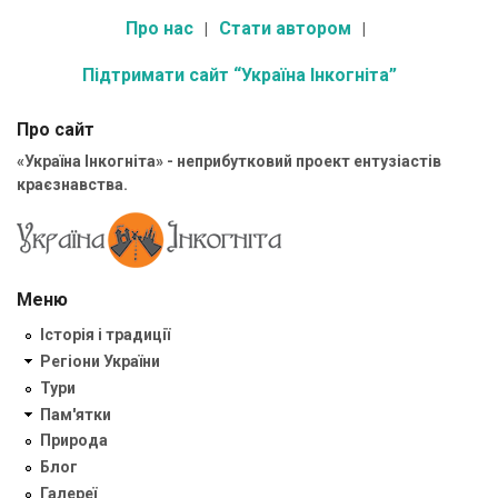
Про нас
Стати автором
Підтримати сайт “Україна Інкогніта”
Про сайт
«Україна Інкогніта» - неприбутковий проект ентузіастів
краєзнавства.
Меню
Історія і традиції
Регіони України
Тури
Пам'ятки
Природа
Блог
Галереї