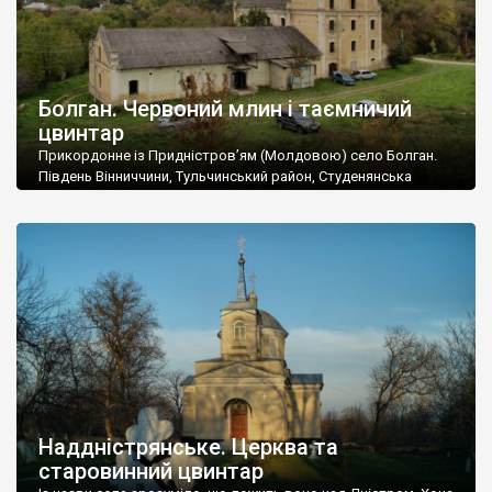
Болган. Червоний млин і таємничий
цвинтар
Прикордонне із Придністров’ям (Молдовою) село Болган.
Південь Вінниччини, Тульчинський район, Студенянська
громада. У селі мешкає близько тисячі осіб. Спочатку ми
дізналися, що у Болгані є величезний захаращений
старовинний цвинтар із кам’яними хрестами. Всі епітафії, які
збереглися, написані кирилицею, церковнослов’янською
мовою. За всіма традиційними ознаками – цвинтар
український. Хрести датуються 19 століттям. У 1924-1940
роках Болган […]
Наддністрянське. Церква та
старовинний цвинтар