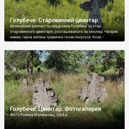
Голубече. Старовинний цвинтар
Величезний респект громаді села Голубече за стан
старовинного цвинтаря, розташованого на околиці. Чагарів
немає, гарна зелена травичка і кози пасуться. Кози –
найкращий регулятор шкідливої, для старих кладовищ,
рослинності. Навесні, коли паростки дерев вкриваються
бруньками, кози ті бруньки обгризають, бо то улюблений
делікатес. На цвинтарі у Голубечому ціла колекція
різноманітних форм хрестів. Село відносно невелике, […]
Голубече. Цвинтар. Фотогалерея
Фото Романа Маленкова, 2024 р.