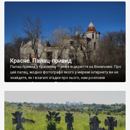
доглянутий, а в іншій суцільна руїна. Руїни палацу Тишкевичів у
Андрушівці, на Вінниччині. Такий стан […]
Красне. Палац-привид
Палац-привид у Красному – нове відкриття на Вінниччині. Про
цей палац, жодної фотографії якого у мережі інтернету ви не
знайдете, як і взагалі згадки про нього, нам розповів
мешканець Самгородка. Палац у Красному вразив не лише
станом руїни і чагарями, які його оточують, але і величчю
навіть у руїні. Можна уявно рекоструювати головний вхід із
[…]