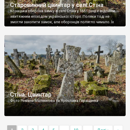
Старовинний цвинтар у селі Стіна
Козацька оборона замку в селі Стіна у 1651 році є відомим
звитяжним епізодом української історії. Поляки тоді не
змогли захопити замок, але оборонців полягло чимало. Їх
поховали на цвинтарі, який тоді називався Замковим. Нині на
місці замку церква із кам’яною огорожею, а цвинтар є. На
ньому чимало хрестів 19 століття, є такі, де епітафії стер […]
Стіна. Цвинтар
Фото Романа Маленкова та Ярослава Геращенка