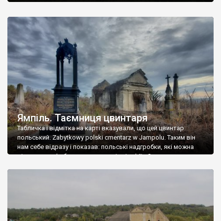
Ямпіль. Таємниця цвинтаря
Табличка і відмітка на карті вказували, що цей цвинтар
польський. Zabytkowy polski cmentarz w Jampolu. Таким він
нам себе відразу і показав: польські надгробки, які можна
віднести до фабричних, польські епітафії… Загалом цвинтар
виявився величезним – порахували площу у GoogleMaps –
виявилося більше семи гектарів. Перше враження про
абсолютну звичайність польського цвинтаря виявилося
оманливим – […]