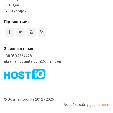
Відео
Закордон
Підпишіться
Зв'язок з нами
+38 050 9364428
ukrainaincognita.com@gmail.com
© UkrainaIncognita 2012 - 2026
Розробка сайту
geotlon.com