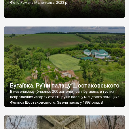
Фото Романа Маленкова, 2023 р.
Бугаївка. Руїни палацу Шостаковського
В невеликому (близько 200 жителів) селі Бугаївка, в густих
непролазних чагарях стоять руїни палацу місцевого поміщика
Фелікса Шостаковського. Звели палац у 1893 році. В
радянський період у ньому спочатку містилася школа, потім
клуб, ще пізніше – гуртожиток. У 60-х роках минулого
століття тут розмістили туберкульозну лікарню. Коли із
палацу виїхала лікарня – ми точно не […]