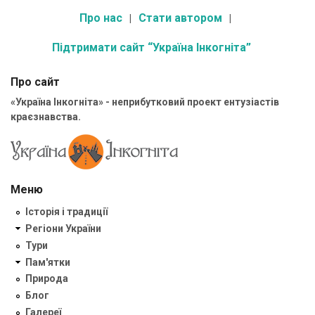
Про нас
Стати автором
Підтримати сайт “Україна Інкогніта”
Про сайт
«Україна Інкогніта» - неприбутковий проект ентузіастів
краєзнавства.
Меню
Історія і традиції
Регіони України
Тури
Пам'ятки
Природа
Блог
Галереї