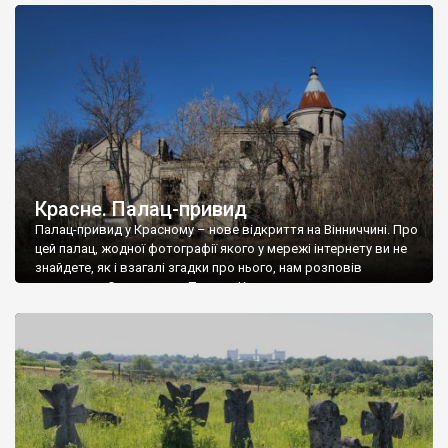
доглянутий, а в іншій суцільна руїна. Руїни палацу Тишкевичів у
Андрушівці, на Вінниччині. Такий стан […]
Красне. Палац-привид
Палац-привид у Красному – нове відкриття на Вінниччині. Про
цей палац, жодної фотографії якого у мережі інтернету ви не
знайдете, як і взагалі згадки про нього, нам розповів
мешканець Самгородка. Палац у Красному вразив не лише
станом руїни і чагарями, які його оточують, але і величчю
навіть у руїні. Можна уявно рекоструювати головний вхід із
[…]