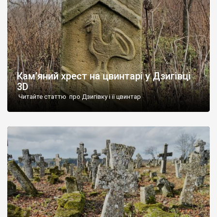
Кам’яний хрест на цвинтарі у Дзигівці
3D
Читайте статтю про Дзигівку і її цвинтар