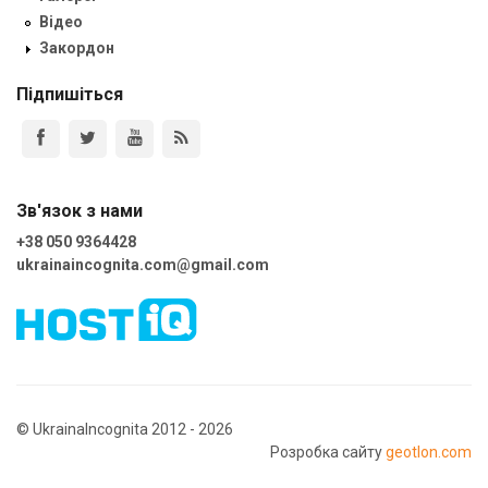
Відео
Закордон
Підпишіться
Зв'язок з нами
+38 050 9364428
ukrainaincognita.com@gmail.com
© UkrainaIncognita 2012 - 2026
Розробка сайту
geotlon.com