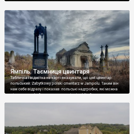
Ямпіль. Таємниця цвинтаря
Табличка і відмітка на карті вказували, що цей цвинтар
польський. Zabytkowy polski cmentarz w Jampolu. Таким він
нам себе відразу і показав: польські надгробки, які можна
віднести до фабричних, польські епітафії… Загалом цвинтар
виявився величезним – порахували площу у GoogleMaps –
виявилося більше семи гектарів. Перше враження про
абсолютну звичайність польського цвинтаря виявилося
оманливим – […]