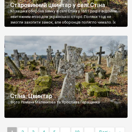
Старовинний цвинтар у селі Стіна
Козацька оборона замку в селі Стіна у 1651 році є відомим
звитяжним епізодом української історії. Поляки тоді не
змогли захопити замок, але оборонців полягло чимало. Їх
поховали на цвинтарі, який тоді називався Замковим. Нині на
місці замку церква із кам’яною огорожею, а цвинтар є. На
ньому чимало хрестів 19 століття, є такі, де епітафії стер […]
Стіна. Цвинтар
Фото Романа Маленкова та Ярослава Геращенка