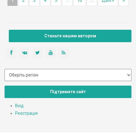
1
2
3
4
5
...
10
...
Далі »
»
Станьте нашим автором
Підтримати сайт
Вхід
Реєстрація