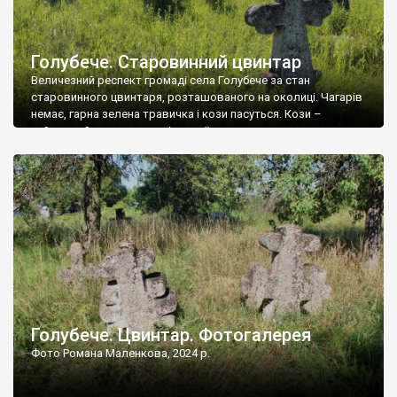
Голубече. Старовинний цвинтар
Величезний респект громаді села Голубече за стан
старовинного цвинтаря, розташованого на околиці. Чагарів
немає, гарна зелена травичка і кози пасуться. Кози –
найкращий регулятор шкідливої, для старих кладовищ,
рослинності. Навесні, коли паростки дерев вкриваються
бруньками, кози ті бруньки обгризають, бо то улюблений
делікатес. На цвинтарі у Голубечому ціла колекція
різноманітних форм хрестів. Село відносно невелике, […]
Голубече. Цвинтар. Фотогалерея
Фото Романа Маленкова, 2024 р.