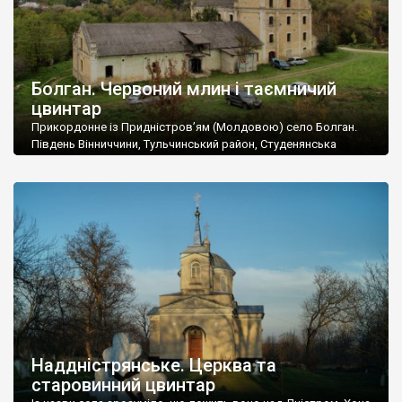
Болган. Червоний млин і таємничий
цвинтар
Прикордонне із Придністров’ям (Молдовою) село Болган.
Південь Вінниччини, Тульчинський район, Студенянська
громада. У селі мешкає близько тисячі осіб. Спочатку ми
дізналися, що у Болгані є величезний захаращений
старовинний цвинтар із кам’яними хрестами. Всі епітафії, які
збереглися, написані кирилицею, церковнослов’янською
мовою. За всіма традиційними ознаками – цвинтар
український. Хрести датуються 19 століттям. У 1924-1940
роках Болган […]
Наддністрянське. Церква та
старовинний цвинтар