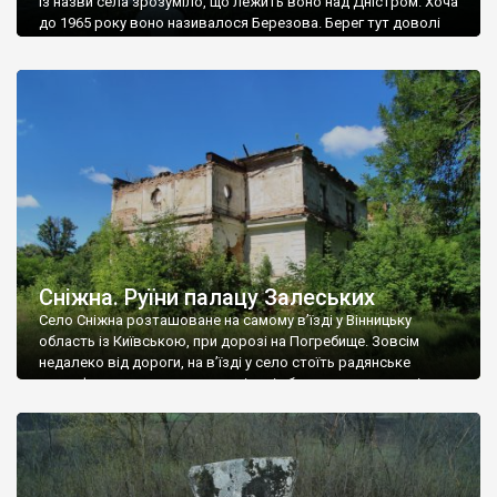
Із назви села зрозуміло, що лежить воно над Дністром. Хоча
до 1965 року воно називалося Березова. Берег тут доволі
високий і крутий, як і майже всюди на Поділлі, але є кілька
грунтових доріг, які збігають аж до самої води – цим
Наддністрянське відрізняється від більшості навколишніх
сіл. У селі є мурована Михайлівська церква. Точної дати […]
Сніжна. Руїни палацу Залеських
Село Сніжна розташоване на самому в’їзді у Вінницьку
область із Київською, при дорозі на Погребище. Зовсім
недалеко від дороги, на в’їзді у село стоїть радянське
рельєфне пано, яке показує жінку і яблуню, а трохи далі, десь
серед дерев, заховалися руїни палацу Залеських. З дороги їх
не видно, але видно дві стареньких колії у траві – […]