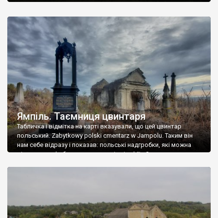
Ямпіль. Таємниця цвинтаря
Табличка і відмітка на карті вказували, що цей цвинтар
польський. Zabytkowy polski cmentarz w Jampolu. Таким він
нам себе відразу і показав: польські надгробки, які можна
віднести до фабричних, польські епітафії… Загалом цвинтар
виявився величезним – порахували площу у GoogleMaps –
виявилося більше семи гектарів. Перше враження про
абсолютну звичайність польського цвинтаря виявилося
оманливим – […]