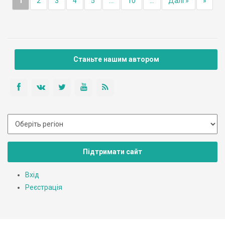
1
2
3
4
5
...
10
...
Далі »
»
Станьте нашим автором
Підтримати сайт
Вхід
Реєстрація