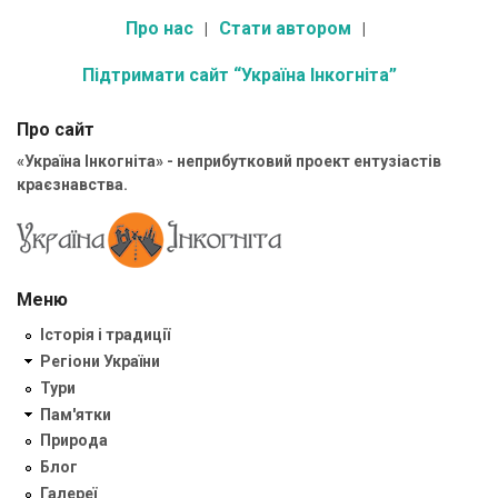
Про нас
Стати автором
Підтримати сайт “Україна Інкогніта”
Про сайт
«Україна Інкогніта» - неприбутковий проект ентузіастів
краєзнавства.
Меню
Історія і традиції
Регіони України
Тури
Пам'ятки
Природа
Блог
Галереї