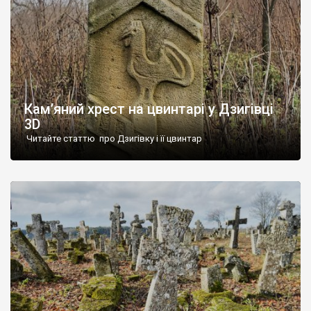
Кам’яний хрест на цвинтарі у Дзигівці
3D
Читайте статтю про Дзигівку і її цвинтар