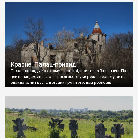
доглянутий, а в іншій суцільна руїна. Руїни палацу Тишкевичів у
Андрушівці, на Вінниччині. Такий стан […]
Красне. Палац-привид
Палац-привид у Красному – нове відкриття на Вінниччині. Про
цей палац, жодної фотографії якого у мережі інтернету ви не
знайдете, як і взагалі згадки про нього, нам розповів
мешканець Самгородка. Палац у Красному вразив не лише
станом руїни і чагарями, які його оточують, але і величчю
навіть у руїні. Можна уявно рекоструювати головний вхід із
[…]