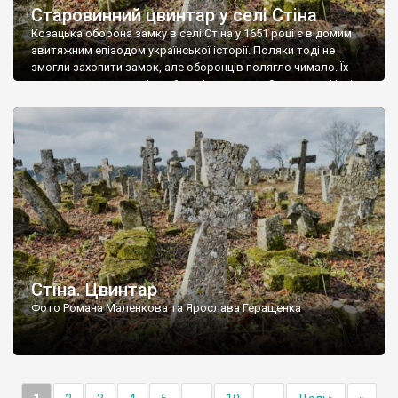
Старовинний цвинтар у селі Стіна
Козацька оборона замку в селі Стіна у 1651 році є відомим
звитяжним епізодом української історії. Поляки тоді не
змогли захопити замок, але оборонців полягло чимало. Їх
поховали на цвинтарі, який тоді називався Замковим. Нині на
місці замку церква із кам’яною огорожею, а цвинтар є. На
ньому чимало хрестів 19 століття, є такі, де епітафії стер […]
Стіна. Цвинтар
Фото Романа Маленкова та Ярослава Геращенка