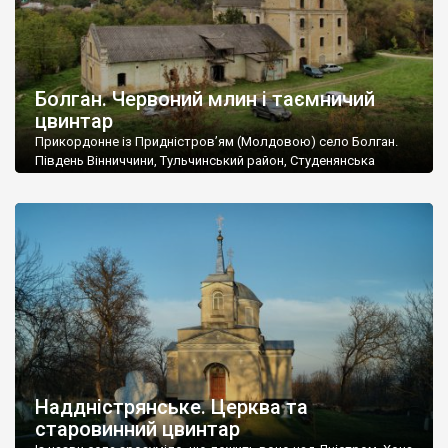
Болган. Червоний млин і таємничий
цвинтар
Прикордонне із Придністров’ям (Молдовою) село Болган.
Південь Вінниччини, Тульчинський район, Студенянська
громада. У селі мешкає близько тисячі осіб. Спочатку ми
дізналися, що у Болгані є величезний захаращений
старовинний цвинтар із кам’яними хрестами. Всі епітафії, які
збереглися, написані кирилицею, церковнослов’янською
мовою. За всіма традиційними ознаками – цвинтар
український. Хрести датуються 19 століттям. У 1924-1940
роках Болган […]
Наддністрянське. Церква та
старовинний цвинтар