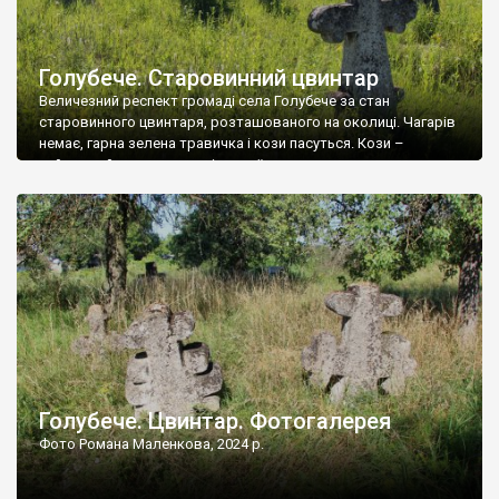
Голубече. Старовинний цвинтар
Величезний респект громаді села Голубече за стан
старовинного цвинтаря, розташованого на околиці. Чагарів
немає, гарна зелена травичка і кози пасуться. Кози –
найкращий регулятор шкідливої, для старих кладовищ,
рослинності. Навесні, коли паростки дерев вкриваються
бруньками, кози ті бруньки обгризають, бо то улюблений
делікатес. На цвинтарі у Голубечому ціла колекція
різноманітних форм хрестів. Село відносно невелике, […]
Голубече. Цвинтар. Фотогалерея
Фото Романа Маленкова, 2024 р.