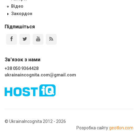
Відео
Закордон
Підпишіться
Зв'язок з нами
+38 050 9364428
ukrainaincognita.com@gmail.com
© UkrainaIncognita 2012 - 2026
Розробка сайту
geotlon.com