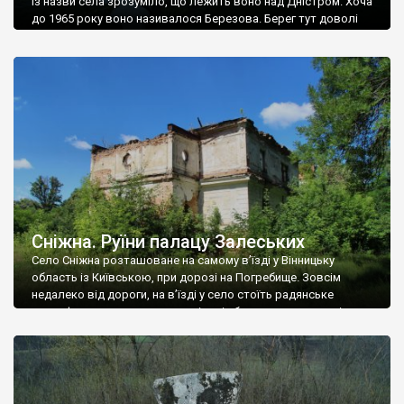
Із назви села зрозуміло, що лежить воно над Дністром. Хоча
до 1965 року воно називалося Березова. Берег тут доволі
високий і крутий, як і майже всюди на Поділлі, але є кілька
грунтових доріг, які збігають аж до самої води – цим
Наддністрянське відрізняється від більшості навколишніх
сіл. У селі є мурована Михайлівська церква. Точної дати […]
Сніжна. Руїни палацу Залеських
Село Сніжна розташоване на самому в’їзді у Вінницьку
область із Київською, при дорозі на Погребище. Зовсім
недалеко від дороги, на в’їзді у село стоїть радянське
рельєфне пано, яке показує жінку і яблуню, а трохи далі, десь
серед дерев, заховалися руїни палацу Залеських. З дороги їх
не видно, але видно дві стареньких колії у траві – […]