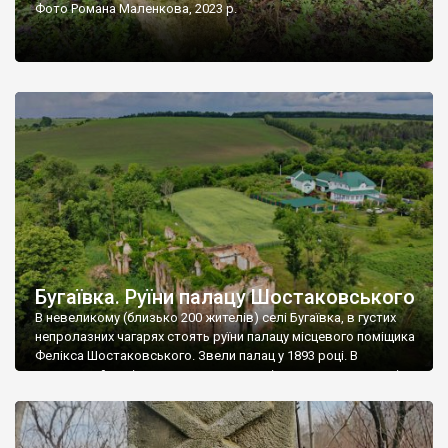
Фото Романа Маленкова, 2023 р.
Бугаївка. Руїни палацу Шостаковського
В невеликому (близько 200 жителів) селі Бугаївка, в густих
непролазних чагарях стоять руїни палацу місцевого поміщика
Фелікса Шостаковського. Звели палац у 1893 році. В
радянський період у ньому спочатку містилася школа, потім
клуб, ще пізніше – гуртожиток. У 60-х роках минулого
століття тут розмістили туберкульозну лікарню. Коли із
палацу виїхала лікарня – ми точно не […]