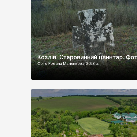
Наддністрянське відрізняється від більшості навко
сіл. У селі є мурована Михайлівська церква. Точної д
Козлів. Старовинний цвинтар. Фо
Фото Романа Маленкова, 2023 р.