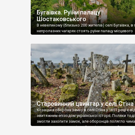
Бугаївка. Руїни палацу
Шостаковського
В невеликому (близько 200 жителів) селі Бугаївка, в 
непролазних чагарях стоять руїни палацу місцевого
поміщика Фелікса Шостаковського. Звели палац у 18
В радянський період у ньому спочатку містилася шк
потім клуб, ще пізніше – гуртожиток. У 60-х роках м
століття тут розмістили туберкульозну лікарню. Кол
палацу виїхала лікарня – ми точно не […]
Старовинний цвинтар у селі Стіна
Козацька оборона замку в селі Стіна у 1651 році є в
звитяжним епізодом української історії. Поляки тоді
змогли захопити замок, але оборонців полягло чимал
поховали на цвинтарі, який тоді називався Замковим
на місці замку церква із кам’яною огорожею, а цвинт