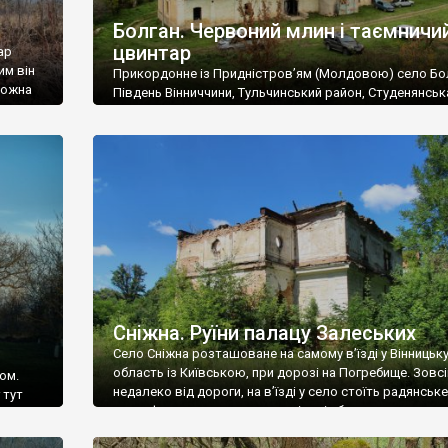
Болган. Червоний млин і таємничи
цвинтар
ар
им він
Прикордонне із Придністров’ям (Молдовою) село Бо
 можна
Південь Вінниччини, Тульчинський район, Студенянськ
цвинтар
громада. У селі мешкає близько тисячі осіб. Спочатку
Maps –
дізналися, що у Болгані є величезний захаращений
ро
старовинний цвинтар із кам’яними хрестами. Всі епітафі
лося
збереглися, написані кирилицею, церковнослов’янсь
мовою. За всіма традиційними ознаками – цвинтар
український. Хрести датуються 19 століттям. У 1924-1
роках Болган […]
Сніжна. Руїни палацу Залеських
Село Сніжна розташоване на самому в’їзді у Вінницьк
область із Київською, при дорозі на Погребище. Зовс
ом.
недалеко від дороги, на в’їзді у село стоїть радянське
 тут
рельєфне пано, яке показує жінку і яблуню, а трохи дал
, але є
десь серед дерев, заховалися руїни палацу Залеських.
и – цим