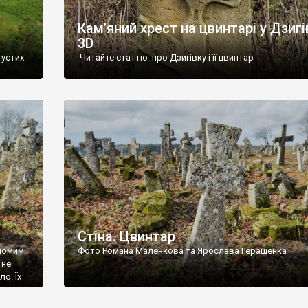
Кам’яний хрест на цвинтарі у Дзигі
3D
густих
Читайте статтю про Дзигівку і її цвинтар
93 році.
ола,
инулого
и із
Стіна. Цвинтар
ідомим
Фото Романа Маленкова та Ярослава Геращенка
 не
о. Їх
. Нині
ар є.