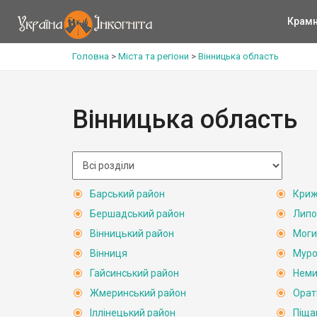
Крам
Головна
>
Міста та регіони
>
Вінницька область
Вінницька область
Барський район
Криж
Бершадський район
Липо
Вінницький район
Моги
Вінниця
Муро
Гайсинський район
Неми
Жмеринський район
Орат
Іллінецький район
Піща