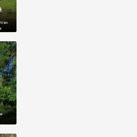
й
лган.
а
 ми
ї, які
кою
940
у
ім
і,
 З