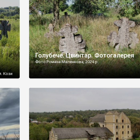
[…]
Голубече. Цвинтар. Фотогалерея
Фото Романа Маленкова, 2024 р.
я. Кози
овищ,
ються
ений
 […]