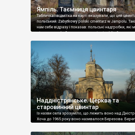
Ямпіль. Таємниця цвинтаря
Табличка і відмітка на карті вказували, що цей цвинт
польський. Zabytkowy polski cmentarz w Jampolu. Так
нам себе відразу і показав: польські надгробки, які
віднести до фабричних, польські епітафії… Загалом 
виявився величезним – порахували площу у Google
виявилося більше семи гектарів. Перше враження п
абсолютну звичайність польського цвинтаря вияви
оманливим – […]
Наддністрянське. Церква та
старовинний цвинтар
Із назви села зрозуміло, що лежить воно над Дністр
Хоча до 1965 року воно називалося Березова. Берег
доволі високий і крутий, як і майже всюди на Поділлі
кілька грунтових доріг, які збігають аж до самої вод