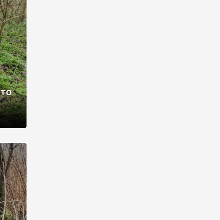
раві –
ото