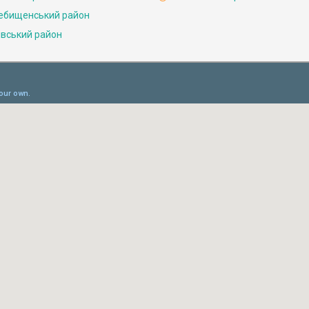
ебищенський район
івський район