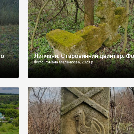
дороги їх не видно, але видно дві стареньких колії у т
лишніх
[…]
ати […]
то
Липчани. Старовинний цвинтар. Ф
Фото Романа Маленкова, 2023 р.