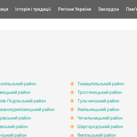
ниця
Історія і традиції
Регіони України
Закордон
Пам'
опільський район
Томашпільський район
вецький район
Тростянецький район
лів-Подільський район
Тульчинський район
ванокуриловецький район
Хмільницький район
рівський район
Чечельницький район
івський район
Шаргородський район
нський район
Ямпільський район