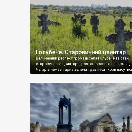
у Андрушівці, на Вінниччині. Такий стан […]
Голубече. Старовинний цвинтар
Величезний респект громаді села Голубече за стан
старовинного цвинтаря, розташованого на околиці.
Чагарів немає, гарна зелена травичка і кози пасутьс
– найкращий регулятор шкідливої, для старих клад
рослинності. Навесні, коли паростки дерев вкрива
бруньками, кози ті бруньки обгризають, бо то улюбл
делікатес. На цвинтарі у Голубечому ціла колекція
різноманітних форм хрестів. Село відносно невелике,