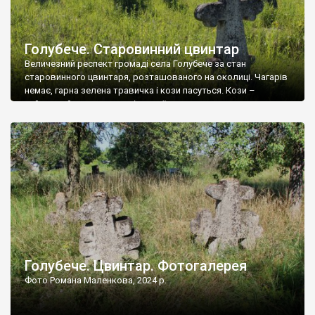
Голубече. Старовинний цвинтар
Величезний респект громаді села Голубече за стан
старовинного цвинтаря, розташованого на околиці. Чагарів
немає, гарна зелена травичка і кози пасуться. Кози –
найкращий регулятор шкідливої, для старих кладовищ,
рослинності. Навесні, коли паростки дерев вкриваються
бруньками, кози ті бруньки обгризають, бо то улюблений
делікатес. На цвинтарі у Голубечому ціла колекція
різноманітних форм хрестів. Село відносно невелике, […]
Голубече. Цвинтар. Фотогалерея
Фото Романа Маленкова, 2024 р.