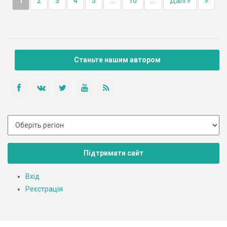
1
2
3
4
5
...
10
...
Далі »
»
Станьте нашим автором
Підтримати сайт
Вхід
Реєстрація