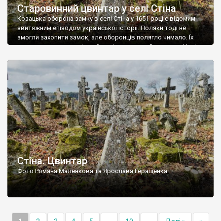
Старовинний цвинтар у селі Стіна
Козацька оборона замку в селі Стіна у 1651 році є відомим
звитяжним епізодом української історії. Поляки тоді не
змогли захопити замок, але оборонців полягло чимало. Їх
поховали на цвинтарі, який тоді називався Замковим. Нині на
місці замку церква із кам’яною огорожею, а цвинтар є. На
ньому чимало хрестів 19 століття, є такі, де епітафії стер […]
Стіна. Цвинтар
Фото Романа Маленкова та Ярослава Геращенка