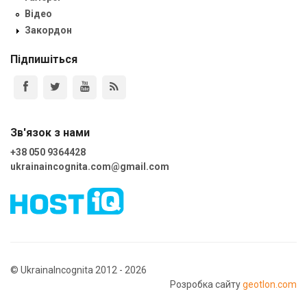
Відео
Закордон
Підпишіться
Зв'язок з нами
+38 050 9364428
ukrainaincognita.com@gmail.com
© UkrainaIncognita 2012 - 2026
Розробка сайту
geotlon.com