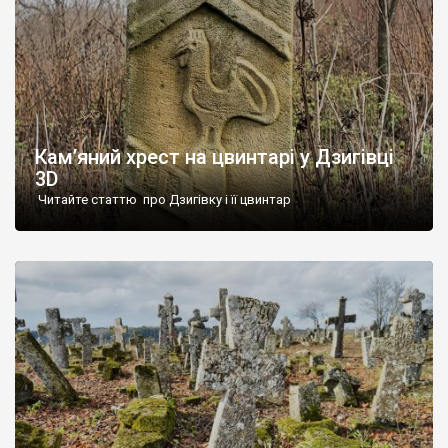
Кам’яний хрест на цвинтарі у Дзигівці
3D
Читайте статтю про Дзигівку і її цвинтар