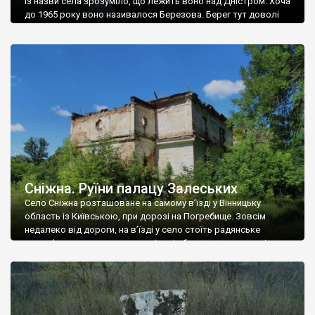
Із назви села зрозуміло, що лежить воно над Дністром. Хоча
до 1965 року воно називалося Березова. Берег тут доволі
високий і крутий, як і майже всюди на Поділлі, але є кілька
грунтових доріг, які збігають аж до самої води – цим
Наддністрянське відрізняється від більшості навколишніх
сіл. У селі є мурована Михайлівська церква. Точної дати […]
Сніжна. Руїни палацу Залеських
Село Сніжна розташоване на самому в’їзді у Вінницьку
область із Київською, при дорозі на Погребище. Зовсім
недалеко від дороги, на в’їзді у село стоїть радянське
рельєфне пано, яке показує жінку і яблуню, а трохи далі, десь
серед дерев, заховалися руїни палацу Залеських. З дороги їх
не видно, але видно дві стареньких колії у траві – […]