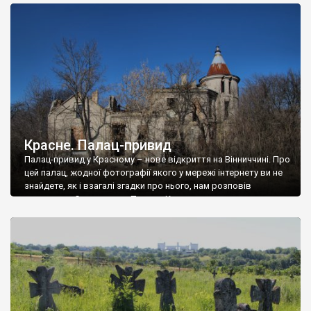
доглянутий, а в іншій суцільна руїна. Руїни палацу Тишкевичів у
Андрушівці, на Вінниччині. Такий стан […]
Красне. Палац-привид
Палац-привид у Красному – нове відкриття на Вінниччині. Про
цей палац, жодної фотографії якого у мережі інтернету ви не
знайдете, як і взагалі згадки про нього, нам розповів
мешканець Самгородка. Палац у Красному вразив не лише
станом руїни і чагарями, які його оточують, але і величчю
навіть у руїні. Можна уявно рекоструювати головний вхід із
[…]