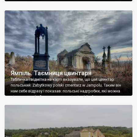
Ямпіль. Таємниця цвинтаря
Табличка і відмітка на карті вказували, що цей цвинтар
польський. Zabytkowy polski cmentarz w Jampolu. Таким він
нам себе відразу і показав: польські надгробки, які можна
віднести до фабричних, польські епітафії… Загалом цвинтар
виявився величезним – порахували площу у GoogleMaps –
виявилося більше семи гектарів. Перше враження про
абсолютну звичайність польського цвинтаря виявилося
оманливим – […]