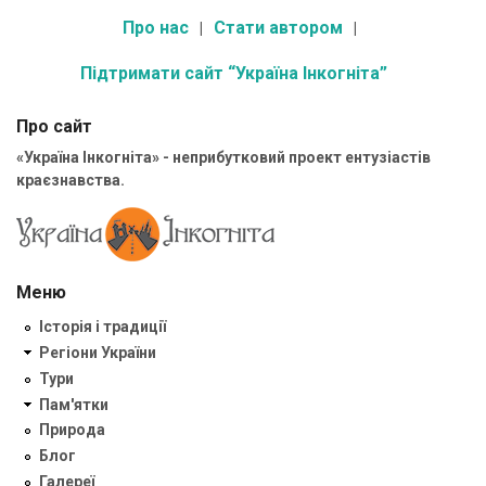
Про нас
Стати автором
Підтримати сайт “Україна Інкогніта”
Про сайт
«Україна Інкогніта» - неприбутковий проект ентузіастів
краєзнавства.
Меню
Історія і традиції
Регіони України
Тури
Пам'ятки
Природа
Блог
Галереї