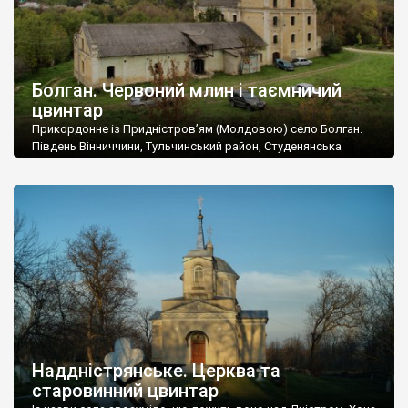
Болган. Червоний млин і таємничий
цвинтар
Прикордонне із Придністров’ям (Молдовою) село Болган.
Південь Вінниччини, Тульчинський район, Студенянська
громада. У селі мешкає близько тисячі осіб. Спочатку ми
дізналися, що у Болгані є величезний захаращений
старовинний цвинтар із кам’яними хрестами. Всі епітафії, які
збереглися, написані кирилицею, церковнослов’янською
мовою. За всіма традиційними ознаками – цвинтар
український. Хрести датуються 19 століттям. У 1924-1940
роках Болган […]
Наддністрянське. Церква та
старовинний цвинтар