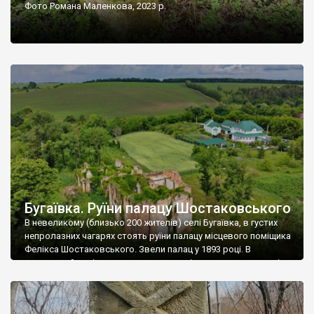
Фото Романа Маленкова, 2023 р.
Бугаївка. Руїни палацу Шостаковського
В невеликому (близько 200 жителів) селі Бугаївка, в густих
непролазних чагарях стоять руїни палацу місцевого поміщика
Фелікса Шостаковського. Звели палац у 1893 році. В
радянський період у ньому спочатку містилася школа, потім
клуб, ще пізніше – гуртожиток. У 60-х роках минулого
століття тут розмістили туберкульозну лікарню. Коли із
палацу виїхала лікарня – ми точно не […]