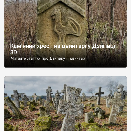
Кам’яний хрест на цвинтарі у Дзигівці
3D
Читайте статтю про Дзигівку і її цвинтар