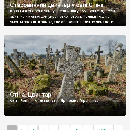
Старовинний цвинтар у селі Стіна
Козацька оборона замку в селі Стіна у 1651 році є відомим
звитяжним епізодом української історії. Поляки тоді не
змогли захопити замок, але оборонців полягло чимало. Їх
поховали на цвинтарі, який тоді називався Замковим. Нині на
місці замку церква із кам’яною огорожею, а цвинтар є. На
ньому чимало хрестів 19 століття, є такі, де епітафії стер […]
Стіна. Цвинтар
Фото Романа Маленкова та Ярослава Геращенка