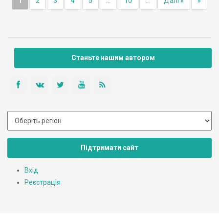
1
2
3
4
5
...
10
...
Далі »
»
Станьте нашим автором
Підтримати сайт
Вхід
Реєстрація