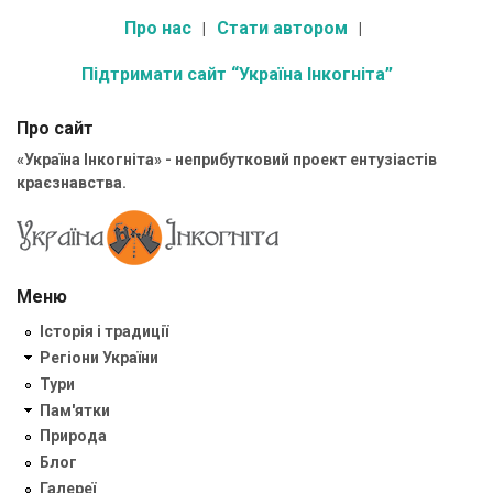
Про нас
Стати автором
Підтримати сайт “Україна Інкогніта”
Про сайт
«Україна Інкогніта» - неприбутковий проект ентузіастів
краєзнавства.
Меню
Історія і традиції
Регіони України
Тури
Пам'ятки
Природа
Блог
Галереї