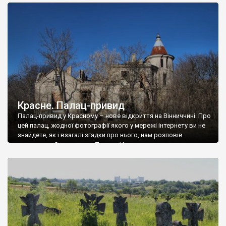
доглянутий, а в іншій суцільна руїна. Руїни палацу Тишкевичів у
Андрушівці, на Вінниччині. Такий стан […]
Красне. Палац-привид
Палац-привид у Красному – нове відкриття на Вінниччині. Про
цей палац, жодної фотографії якого у мережі інтернету ви не
знайдете, як і взагалі згадки про нього, нам розповів
мешканець Самгородка. Палац у Красному вразив не лише
станом руїни і чагарями, які його оточують, але і величчю
навіть у руїні. Можна уявно рекоструювати головний вхід із
[…]