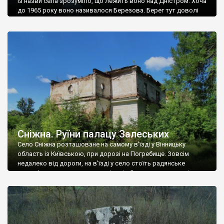
Із назви села зрозуміло, що лежить воно над Дністром. Хоча
до 1965 року воно називалося Березова. Берег тут доволі
високий і крутий, як і майже всюди на Поділлі, але є кілька
грунтових доріг, які збігають аж до самої води – цим
Наддністрянське відрізняється від більшості навколишніх
сіл. У селі є мурована Михайлівська церква. Точної дати […]
Сніжна. Руїни палацу Залеських
Село Сніжна розташоване на самому в’їзді у Вінницьку
область із Київською, при дорозі на Погребище. Зовсім
недалеко від дороги, на в’їзді у село стоїть радянське
рельєфне пано, яке показує жінку і яблуню, а трохи далі, десь
серед дерев, заховалися руїни палацу Залеських. З дороги їх
не видно, але видно дві стареньких колії у траві – […]