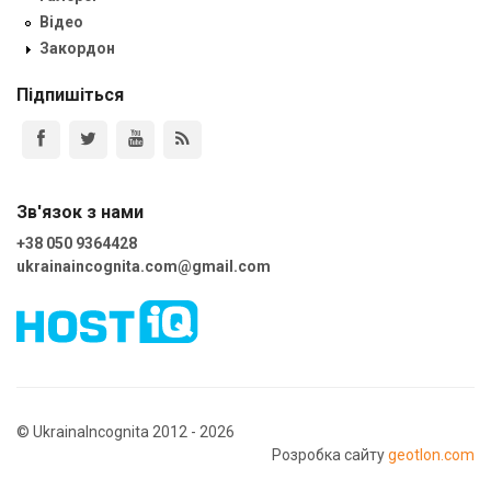
Відео
Закордон
Підпишіться
Зв'язок з нами
+38 050 9364428
ukrainaincognita.com@gmail.com
© UkrainaIncognita 2012 - 2026
Розробка сайту
geotlon.com