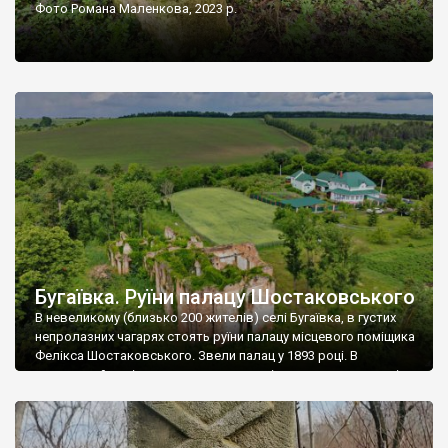
Фото Романа Маленкова, 2023 р.
Бугаївка. Руїни палацу Шостаковського
В невеликому (близько 200 жителів) селі Бугаївка, в густих
непролазних чагарях стоять руїни палацу місцевого поміщика
Фелікса Шостаковського. Звели палац у 1893 році. В
радянський період у ньому спочатку містилася школа, потім
клуб, ще пізніше – гуртожиток. У 60-х роках минулого
століття тут розмістили туберкульозну лікарню. Коли із
палацу виїхала лікарня – ми точно не […]