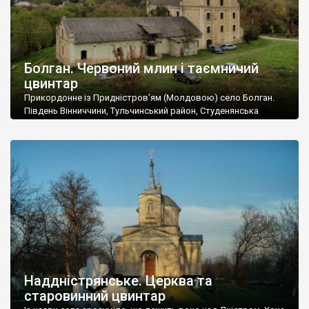
Болган. Червоний млин і таємничий
цвинтар
Прикордонне із Придністров’ям (Молдовою) село Болган.
Південь Вінниччини, Тульчинський район, Студенянська
громада. У селі мешкає близько тисячі осіб. Спочатку ми
дізналися, що у Болгані є величезний захаращений
старовинний цвинтар із кам’яними хрестами. Всі епітафії, які
збереглися, написані кирилицею, церковнослов’янською
мовою. За всіма традиційними ознаками – цвинтар
український. Хрести датуються 19 століттям. У 1924-1940
роках Болган […]
Наддністрянське. Церква та
старовинний цвинтар