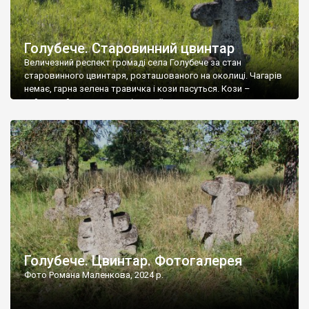
Голубече. Старовинний цвинтар
Величезний респект громаді села Голубече за стан
старовинного цвинтаря, розташованого на околиці. Чагарів
немає, гарна зелена травичка і кози пасуться. Кози –
найкращий регулятор шкідливої, для старих кладовищ,
рослинності. Навесні, коли паростки дерев вкриваються
бруньками, кози ті бруньки обгризають, бо то улюблений
делікатес. На цвинтарі у Голубечому ціла колекція
різноманітних форм хрестів. Село відносно невелике, […]
Голубече. Цвинтар. Фотогалерея
Фото Романа Маленкова, 2024 р.