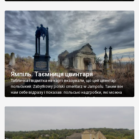
Ямпіль. Таємниця цвинтаря
Табличка і відмітка на карті вказували, що цей цвинтар
польський. Zabytkowy polski cmentarz w Jampolu. Таким він
нам себе відразу і показав: польські надгробки, які можна
віднести до фабричних, польські епітафії… Загалом цвинтар
виявився величезним – порахували площу у GoogleMaps –
виявилося більше семи гектарів. Перше враження про
абсолютну звичайність польського цвинтаря виявилося
оманливим – […]