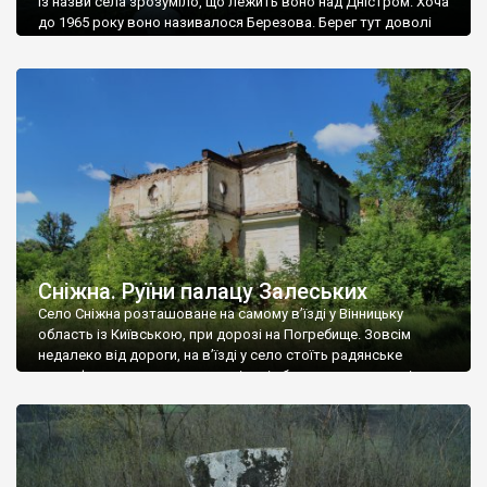
Із назви села зрозуміло, що лежить воно над Дністром. Хоча
до 1965 року воно називалося Березова. Берег тут доволі
високий і крутий, як і майже всюди на Поділлі, але є кілька
грунтових доріг, які збігають аж до самої води – цим
Наддністрянське відрізняється від більшості навколишніх
сіл. У селі є мурована Михайлівська церква. Точної дати […]
Сніжна. Руїни палацу Залеських
Село Сніжна розташоване на самому в’їзді у Вінницьку
область із Київською, при дорозі на Погребище. Зовсім
недалеко від дороги, на в’їзді у село стоїть радянське
рельєфне пано, яке показує жінку і яблуню, а трохи далі, десь
серед дерев, заховалися руїни палацу Залеських. З дороги їх
не видно, але видно дві стареньких колії у траві – […]