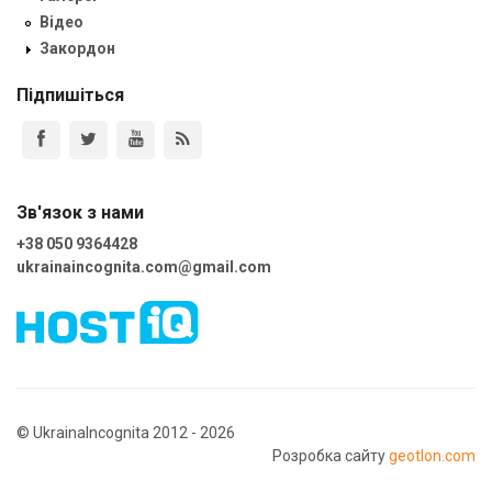
Відео
Закордон
Підпишіться
Зв'язок з нами
+38 050 9364428
ukrainaincognita.com@gmail.com
© UkrainaIncognita 2012 - 2026
Розробка сайту
geotlon.com