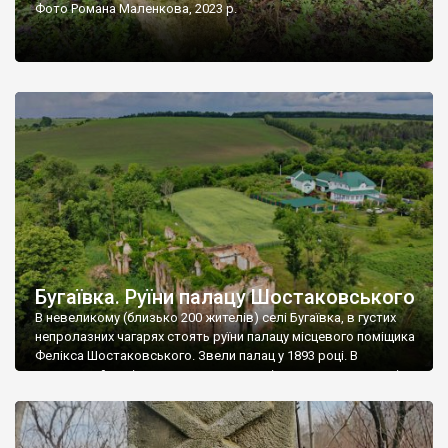
Фото Романа Маленкова, 2023 р.
Бугаївка. Руїни палацу Шостаковського
В невеликому (близько 200 жителів) селі Бугаївка, в густих
непролазних чагарях стоять руїни палацу місцевого поміщика
Фелікса Шостаковського. Звели палац у 1893 році. В
радянський період у ньому спочатку містилася школа, потім
клуб, ще пізніше – гуртожиток. У 60-х роках минулого
століття тут розмістили туберкульозну лікарню. Коли із
палацу виїхала лікарня – ми точно не […]