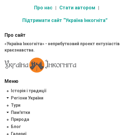
Про нас
Стати автором
Підтримати сайт “Україна Інкогніта”
Про сайт
«Україна Інкогніта» - неприбутковий проект ентузіастів
краєзнавства.
Меню
Історія і традиції
Регіони України
Тури
Пам'ятки
Природа
Блог
Галереї