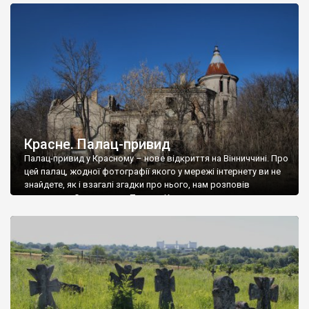
доглянутий, а в іншій суцільна руїна. Руїни палацу Тишкевичів у
Андрушівці, на Вінниччині. Такий стан […]
Красне. Палац-привид
Палац-привид у Красному – нове відкриття на Вінниччині. Про
цей палац, жодної фотографії якого у мережі інтернету ви не
знайдете, як і взагалі згадки про нього, нам розповів
мешканець Самгородка. Палац у Красному вразив не лише
станом руїни і чагарями, які його оточують, але і величчю
навіть у руїні. Можна уявно рекоструювати головний вхід із
[…]