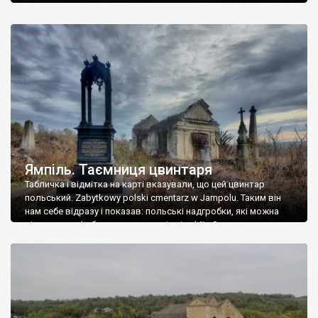
Ямпіль. Таємниця цвинтаря
Табличка і відмітка на карті вказували, що цей цвинтар
польський. Zabytkowy polski cmentarz w Jampolu. Таким він
нам себе відразу і показав: польські надгробки, які можна
віднести до фабричних, польські епітафії… Загалом цвинтар
виявився величезним – порахували площу у GoogleMaps –
виявилося більше семи гектарів. Перше враження про
абсолютну звичайність польського цвинтаря виявилося
оманливим – […]