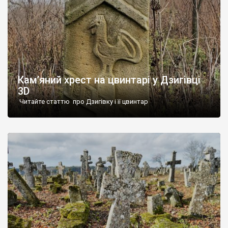
Кам’яний хрест на цвинтарі у Дзигівці
3D
Читайте статтю про Дзигівку і її цвинтар