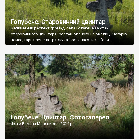
Голубече. Старовинний цвинтар
Величезний респект громаді села Голубече за стан
старовинного цвинтаря, розташованого на околиці. Чагарів
немає, гарна зелена травичка і кози пасуться. Кози –
найкращий регулятор шкідливої, для старих кладовищ,
рослинності. Навесні, коли паростки дерев вкриваються
бруньками, кози ті бруньки обгризають, бо то улюблений
делікатес. На цвинтарі у Голубечому ціла колекція
різноманітних форм хрестів. Село відносно невелике, […]
Голубече. Цвинтар. Фотогалерея
Фото Романа Маленкова, 2024 р.