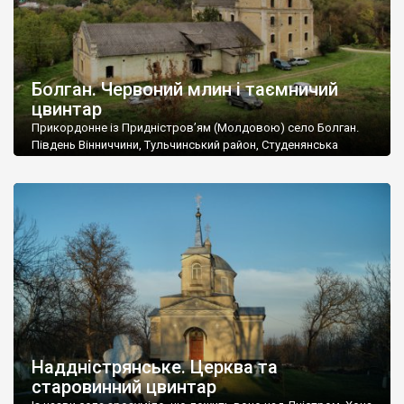
Болган. Червоний млин і таємничий
цвинтар
Прикордонне із Придністров’ям (Молдовою) село Болган.
Південь Вінниччини, Тульчинський район, Студенянська
громада. У селі мешкає близько тисячі осіб. Спочатку ми
дізналися, що у Болгані є величезний захаращений
старовинний цвинтар із кам’яними хрестами. Всі епітафії, які
збереглися, написані кирилицею, церковнослов’янською
мовою. За всіма традиційними ознаками – цвинтар
український. Хрести датуються 19 століттям. У 1924-1940
роках Болган […]
Наддністрянське. Церква та
старовинний цвинтар