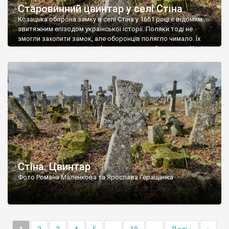
Старовинний цвинтар у селі Стіна
Козацька оборона замку в селі Стіна у 1651 році є відомим
звитяжним епізодом української історії. Поляки тоді не
змогли захопити замок, але оборонців полягло чимало. Їх
поховали на цвинтарі, який тоді називався Замковим. Нині на
місці замку церква із кам’яною огорожею, а цвинтар є. На
ньому чимало хрестів 19 століття, є такі, де епітафії стер […]
Стіна. Цвинтар
Фото Романа Маленкова та Ярослава Геращенка