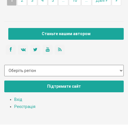
1
2
3
4
5
...
10
...
Далі »
»
Станьте нашим автором
Підтримати сайт
Вхід
Реєстрація