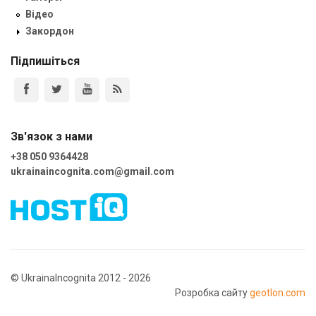
Відео
Закордон
Підпишіться
Зв'язок з нами
+38 050 9364428
ukrainaincognita.com@gmail.com
© UkrainaIncognita 2012 - 2026
Розробка сайту
geotlon.com