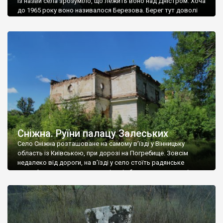
Із назви села зрозуміло, що лежить воно над Дністром. Хоча
до 1965 року воно називалося Березова. Берег тут доволі
високий і крутий, як і майже всюди на Поділлі, але є кілька
грунтових доріг, які збігають аж до самої води – цим
Наддністрянське відрізняється від більшості навколишніх
сіл. У селі є мурована Михайлівська церква. Точної дати […]
Сніжна. Руїни палацу Залеських
Село Сніжна розташоване на самому в’їзді у Вінницьку
область із Київською, при дорозі на Погребище. Зовсім
недалеко від дороги, на в’їзді у село стоїть радянське
рельєфне пано, яке показує жінку і яблуню, а трохи далі, десь
серед дерев, заховалися руїни палацу Залеських. З дороги їх
не видно, але видно дві стареньких колії у траві – […]