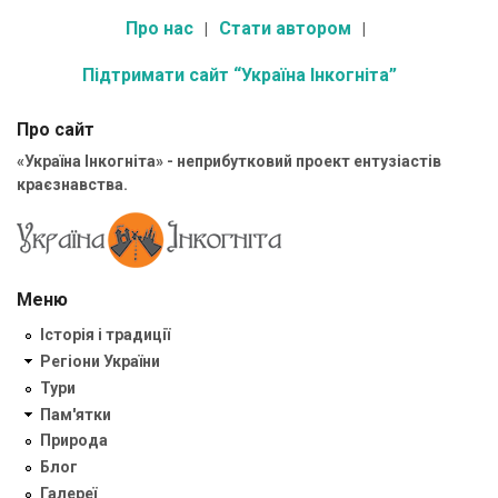
Про нас
Стати автором
Підтримати сайт “Україна Інкогніта”
Про сайт
«Україна Інкогніта» - неприбутковий проект ентузіастів
краєзнавства.
Меню
Історія і традиції
Регіони України
Тури
Пам'ятки
Природа
Блог
Галереї