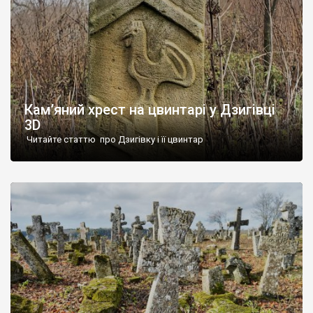
Кам’яний хрест на цвинтарі у Дзигівці
3D
Читайте статтю про Дзигівку і її цвинтар