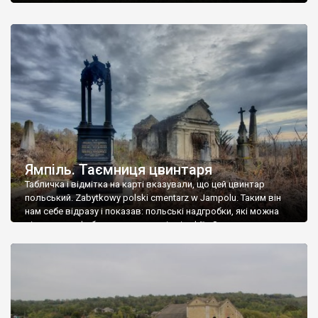
Ямпіль. Таємниця цвинтаря
Табличка і відмітка на карті вказували, що цей цвинтар
польський. Zabytkowy polski cmentarz w Jampolu. Таким він
нам себе відразу і показав: польські надгробки, які можна
віднести до фабричних, польські епітафії… Загалом цвинтар
виявився величезним – порахували площу у GoogleMaps –
виявилося більше семи гектарів. Перше враження про
абсолютну звичайність польського цвинтаря виявилося
оманливим – […]