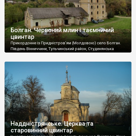
Болган. Червоний млин і таємничий
цвинтар
Прикордонне із Придністров’ям (Молдовою) село Болган.
Південь Вінниччини, Тульчинський район, Студенянська
громада. У селі мешкає близько тисячі осіб. Спочатку ми
дізналися, що у Болгані є величезний захаращений
старовинний цвинтар із кам’яними хрестами. Всі епітафії, які
збереглися, написані кирилицею, церковнослов’янською
мовою. За всіма традиційними ознаками – цвинтар
український. Хрести датуються 19 століттям. У 1924-1940
роках Болган […]
Наддністрянське. Церква та
старовинний цвинтар