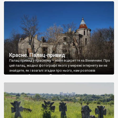
доглянутий, а в іншій суцільна руїна. Руїни палацу Тишкевичів у
Андрушівці, на Вінниччині. Такий стан […]
Красне. Палац-привид
Палац-привид у Красному – нове відкриття на Вінниччині. Про
цей палац, жодної фотографії якого у мережі інтернету ви не
знайдете, як і взагалі згадки про нього, нам розповів
мешканець Самгородка. Палац у Красному вразив не лише
станом руїни і чагарями, які його оточують, але і величчю
навіть у руїні. Можна уявно рекоструювати головний вхід із
[…]