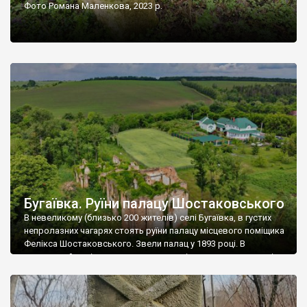
Фото Романа Маленкова, 2023 р.
Бугаївка. Руїни палацу Шостаковського
В невеликому (близько 200 жителів) селі Бугаївка, в густих
непролазних чагарях стоять руїни палацу місцевого поміщика
Фелікса Шостаковського. Звели палац у 1893 році. В
радянський період у ньому спочатку містилася школа, потім
клуб, ще пізніше – гуртожиток. У 60-х роках минулого
століття тут розмістили туберкульозну лікарню. Коли із
палацу виїхала лікарня – ми точно не […]