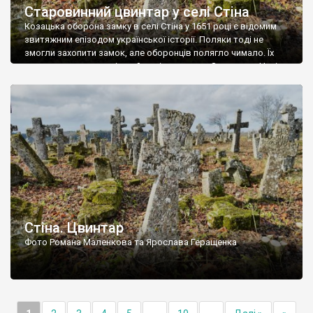
Старовинний цвинтар у селі Стіна
Козацька оборона замку в селі Стіна у 1651 році є відомим
звитяжним епізодом української історії. Поляки тоді не
змогли захопити замок, але оборонців полягло чимало. Їх
поховали на цвинтарі, який тоді називався Замковим. Нині на
місці замку церква із кам’яною огорожею, а цвинтар є. На
ньому чимало хрестів 19 століття, є такі, де епітафії стер […]
Стіна. Цвинтар
Фото Романа Маленкова та Ярослава Геращенка