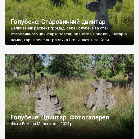
Голубече. Старовинний цвинтар
Величезний респект громаді села Голубече за стан
старовинного цвинтаря, розташованого на околиці. Чагарів
немає, гарна зелена травичка і кози пасуться. Кози –
найкращий регулятор шкідливої, для старих кладовищ,
рослинності. Навесні, коли паростки дерев вкриваються
бруньками, кози ті бруньки обгризають, бо то улюблений
делікатес. На цвинтарі у Голубечому ціла колекція
різноманітних форм хрестів. Село відносно невелике, […]
Голубече. Цвинтар. Фотогалерея
Фото Романа Маленкова, 2024 р.