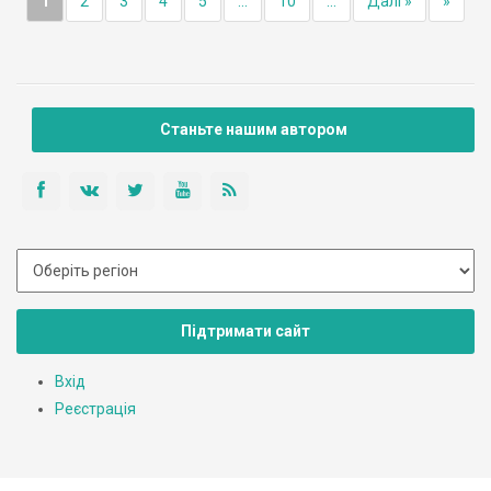
1
2
3
4
5
...
10
...
Далі »
»
Станьте нашим автором
Підтримати сайт
Вхід
Реєстрація