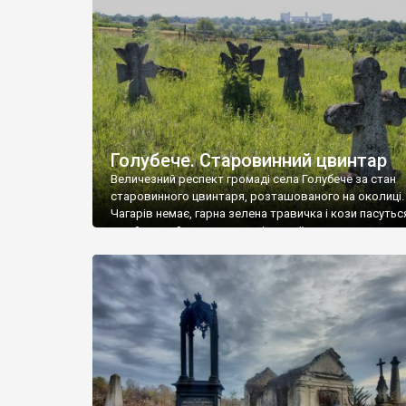
у Андрушівці, на Вінниччині. Такий стан […]
Голубече. Старовинний цвинтар
Величезний респект громаді села Голубече за стан
старовинного цвинтаря, розташованого на околиці.
Чагарів немає, гарна зелена травичка і кози пасутьс
– найкращий регулятор шкідливої, для старих клад
рослинності. Навесні, коли паростки дерев вкрива
бруньками, кози ті бруньки обгризають, бо то улюбл
делікатес. На цвинтарі у Голубечому ціла колекція
різноманітних форм хрестів. Село відносно невелике,