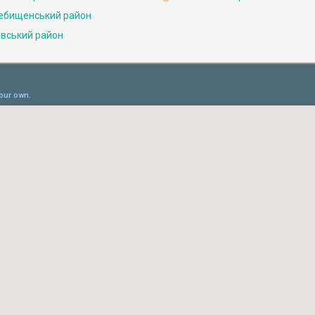
ебищенський район
івський район