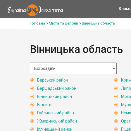
Крам
Головна
>
Міста та регіони
>
Вінницька область
Вінницька область
Барський район
Криж
Бершадський район
Липо
Вінницький район
Моги
Вінниця
Муро
Гайсинський район
Неми
Жмеринський район
Орат
Іллінецький район
Піща