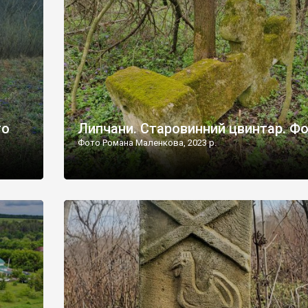
дороги їх не видно, але видно дві стареньких колії у т
лишніх
[…]
ати […]
то
Липчани. Старовинний цвинтар. Ф
Фото Романа Маленкова, 2023 р.