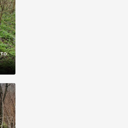
раві –
ото