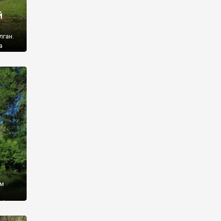
й
лган.
а
 ми
ї, які
кою
940
у
ім
і,
 З