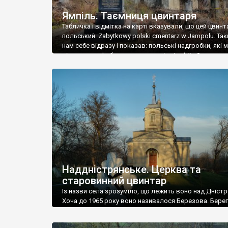
Ямпіль. Таємниця цвинтаря
Табличка і відмітка на карті вказували, що цей цвинт
польський. Zabytkowy polski cmentarz w Jampolu. Так
нам себе відразу і показав: польські надгробки, які
віднести до фабричних, польські епітафії… Загалом 
виявився величезним – порахували площу у Google
виявилося більше семи гектарів. Перше враження п
абсолютну звичайність польського цвинтаря вияви
оманливим – […]
Наддністрянське. Церква та
старовинний цвинтар
Із назви села зрозуміло, що лежить воно над Дністр
Хоча до 1965 року воно називалося Березова. Берег
доволі високий і крутий, як і майже всюди на Поділлі
кілька грунтових доріг, які збігають аж до самої вод