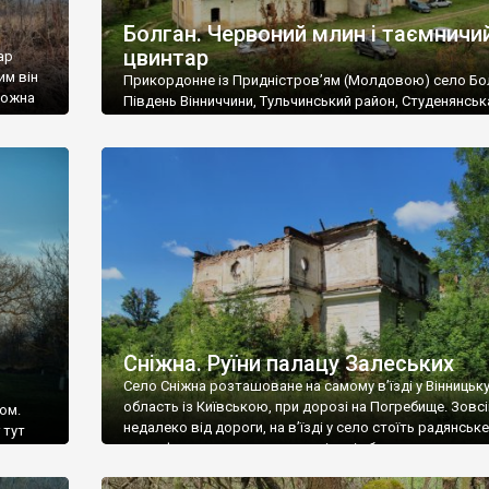
Болган. Червоний млин і таємничи
цвинтар
ар
им він
Прикордонне із Придністров’ям (Молдовою) село Бо
 можна
Південь Вінниччини, Тульчинський район, Студенянськ
цвинтар
громада. У селі мешкає близько тисячі осіб. Спочатку
Maps –
дізналися, що у Болгані є величезний захаращений
ро
старовинний цвинтар із кам’яними хрестами. Всі епітафі
лося
збереглися, написані кирилицею, церковнослов’янсь
мовою. За всіма традиційними ознаками – цвинтар
український. Хрести датуються 19 століттям. У 1924-1
роках Болган […]
Сніжна. Руїни палацу Залеських
Село Сніжна розташоване на самому в’їзді у Вінницьк
область із Київською, при дорозі на Погребище. Зовс
ом.
недалеко від дороги, на в’їзді у село стоїть радянське
 тут
рельєфне пано, яке показує жінку і яблуню, а трохи дал
, але є
десь серед дерев, заховалися руїни палацу Залеських.
и – цим