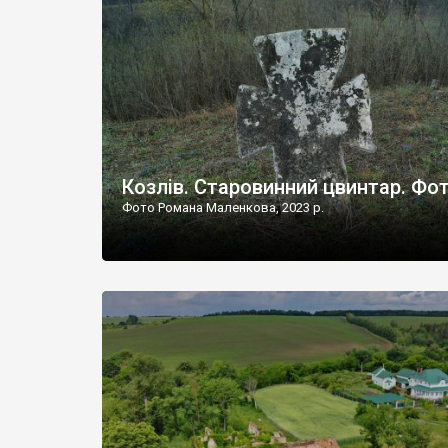
Наддністрянське відрізняється від більшості навко
сіл. У селі є мурована Михайлівська церква. Точної д
Козлів. Старовинний цвинтар. Фо
Фото Романа Маленкова, 2023 р.