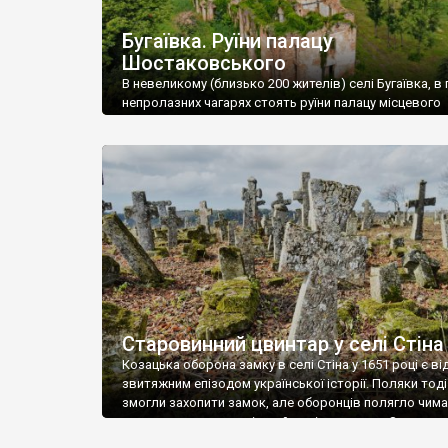
Бугаївка. Руїни палацу
Шостаковського
В невеликому (близько 200 жителів) селі Бугаївка, в 
непролазних чагарях стоять руїни палацу місцевого
поміщика Фелікса Шостаковського. Звели палац у 18
В радянський період у ньому спочатку містилася шк
потім клуб, ще пізніше – гуртожиток. У 60-х роках м
століття тут розмістили туберкульозну лікарню. Кол
палацу виїхала лікарня – ми точно не […]
Старовинний цвинтар у селі Стіна
Козацька оборона замку в селі Стіна у 1651 році є в
звитяжним епізодом української історії. Поляки тоді
змогли захопити замок, але оборонців полягло чимал
поховали на цвинтарі, який тоді називався Замковим
на місці замку церква із кам’яною огорожею, а цвинт