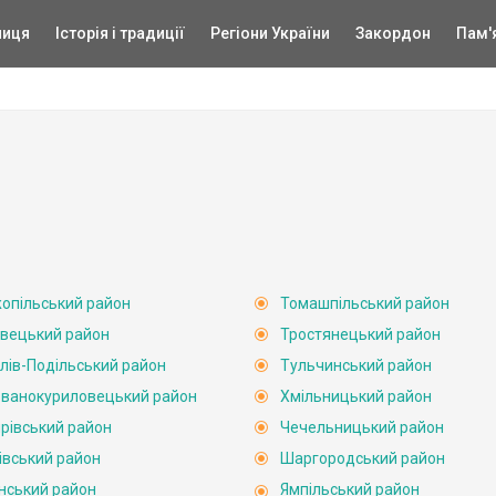
ниця
Історія і традиції
Регіони України
Закордон
Пам'
опільський район
Томашпільський район
вецький район
Тростянецький район
лів-Подільський район
Тульчинський район
ванокуриловецький район
Хмільницький район
рівський район
Чечельницький район
івський район
Шаргородський район
нський район
Ямпільський район