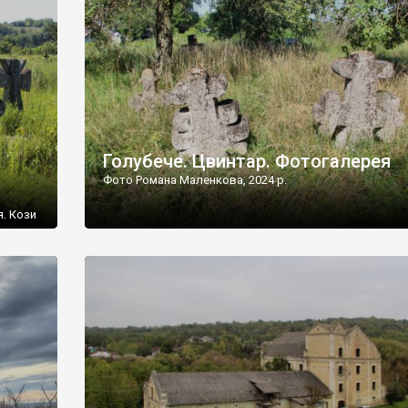
[…]
Голубече. Цвинтар. Фотогалерея
Фото Романа Маленкова, 2024 р.
я. Кози
овищ,
ються
ений
 […]