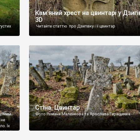
Кам’яний хрест на цвинтарі у Дзигі
3D
густих
Читайте статтю про Дзигівку і її цвинтар
93 році.
ола,
инулого
и із
Стіна. Цвинтар
ідомим
Фото Романа Маленкова та Ярослава Геращенка
 не
о. Їх
. Нині
ар є.