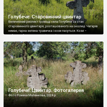
Голубече. Старовинний цвинтар
Величезний респект громаді села Голубече за стан
старовинного цвинтаря, розташованого на околиці. Чагарів
немає, гарна зелена травичка і кози пасуться. Кози –
найкращий регулятор шкідливої, для старих кладовищ,
рослинності. Навесні, коли паростки дерев вкриваються
бруньками, кози ті бруньки обгризають, бо то улюблений
делікатес. На цвинтарі у Голубечому ціла колекція
різноманітних форм хрестів. Село відносно невелике, […]
Голубече. Цвинтар. Фотогалерея
Фото Романа Маленкова, 2024 р.