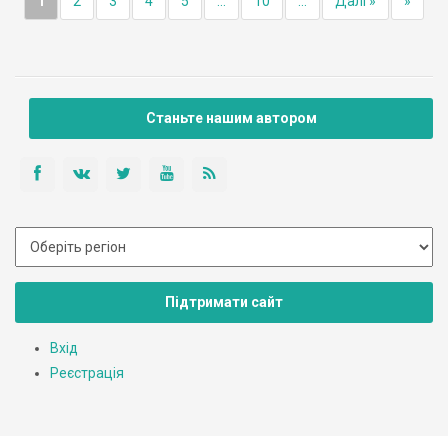
1
2
3
4
5
...
10
...
Далі »
»
Станьте нашим автором
Підтримати сайт
Вхід
Реєстрація