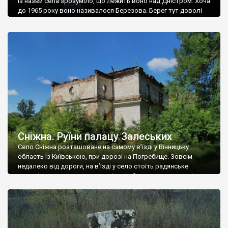
Із назви села зрозуміло, що лежить воно над Дністром. Хоча
до 1965 року воно називалося Березова. Берег тут доволі
високий і крутий, як і майже всюди на Поділлі, але є кілька
грунтових доріг, які збігають аж до самої води – цим
Наддністрянське відрізняється від більшості навколишніх
сіл. У селі є мурована Михайлівська церква. Точної дати […]
Сніжна. Руїни палацу Залеських
Село Сніжна розташоване на самому в’їзді у Вінницьку
область із Київською, при дорозі на Погребище. Зовсім
недалеко від дороги, на в’їзді у село стоїть радянське
рельєфне пано, яке показує жінку і яблуню, а трохи далі, десь
серед дерев, заховалися руїни палацу Залеських. З дороги їх
не видно, але видно дві стареньких колії у траві – […]