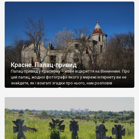
доглянутий, а в іншій суцільна руїна. Руїни палацу Тишкевичів у
Андрушівці, на Вінниччині. Такий стан […]
Красне. Палац-привид
Палац-привид у Красному – нове відкриття на Вінниччині. Про
цей палац, жодної фотографії якого у мережі інтернету ви не
знайдете, як і взагалі згадки про нього, нам розповів
мешканець Самгородка. Палац у Красному вразив не лише
станом руїни і чагарями, які його оточують, але і величчю
навіть у руїні. Можна уявно рекоструювати головний вхід із
[…]