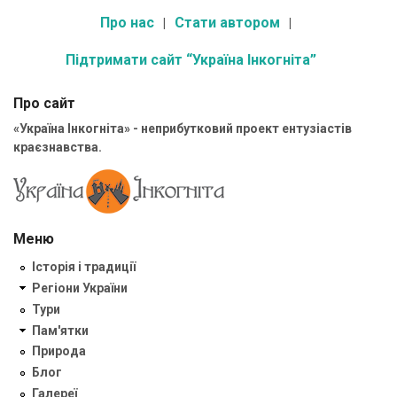
Про нас
Стати автором
Підтримати сайт “Україна Інкогніта”
Про сайт
«Україна Інкогніта» - неприбутковий проект ентузіастів
краєзнавства.
Меню
Історія і традиції
Регіони України
Тури
Пам'ятки
Природа
Блог
Галереї