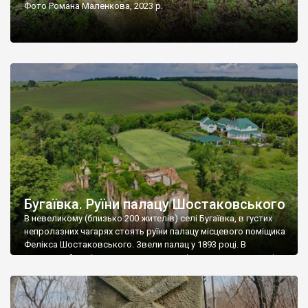
Фото Романа Маленкова, 2023 р.
Бугаївка. Руїни палацу Шостаковського
В невеликому (близько 200 жителів) селі Бугаївка, в густих
непролазних чагарях стоять руїни палацу місцевого поміщика
Фелікса Шостаковського. Звели палац у 1893 році. В
радянський період у ньому спочатку містилася школа, потім
клуб, ще пізніше – гуртожиток. У 60-х роках минулого
століття тут розмістили туберкульозну лікарню. Коли із
палацу виїхала лікарня – ми точно не […]