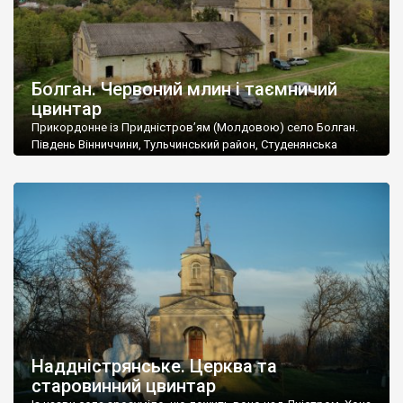
Болган. Червоний млин і таємничий
цвинтар
Прикордонне із Придністров’ям (Молдовою) село Болган.
Південь Вінниччини, Тульчинський район, Студенянська
громада. У селі мешкає близько тисячі осіб. Спочатку ми
дізналися, що у Болгані є величезний захаращений
старовинний цвинтар із кам’яними хрестами. Всі епітафії, які
збереглися, написані кирилицею, церковнослов’янською
мовою. За всіма традиційними ознаками – цвинтар
український. Хрести датуються 19 століттям. У 1924-1940
роках Болган […]
Наддністрянське. Церква та
старовинний цвинтар