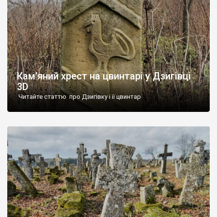
Кам’яний хрест на цвинтарі у Дзигівці
3D
Читайте статтю про Дзигівку і її цвинтар