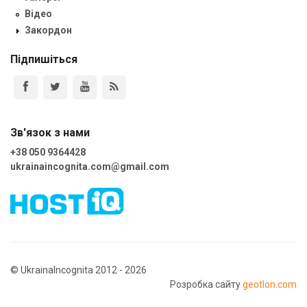
Відео
Закордон
Підпишіться
Зв'язок з нами
+38 050 9364428
ukrainaincognita.com@gmail.com
© UkrainaIncognita 2012 - 2026
Розробка сайту
geotlon.com