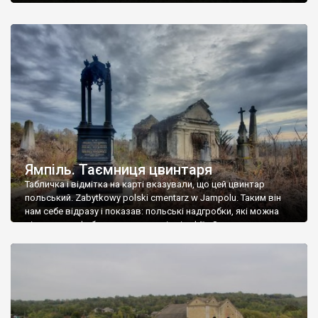
Ямпіль. Таємниця цвинтаря
Табличка і відмітка на карті вказували, що цей цвинтар
польський. Zabytkowy polski cmentarz w Jampolu. Таким він
нам себе відразу і показав: польські надгробки, які можна
віднести до фабричних, польські епітафії… Загалом цвинтар
виявився величезним – порахували площу у GoogleMaps –
виявилося більше семи гектарів. Перше враження про
абсолютну звичайність польського цвинтаря виявилося
оманливим – […]