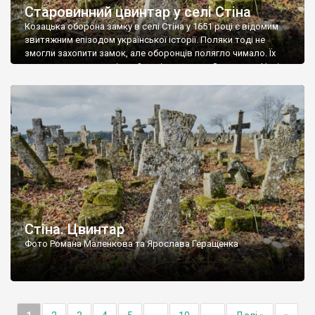
Старовинний цвинтар у селі Стіна
Козацька оборона замку в селі Стіна у 1651 році є відомим
звитяжним епізодом української історії. Поляки тоді не
змогли захопити замок, але оборонців полягло чимало. Їх
поховали на цвинтарі, який тоді називався Замковим. Нині на
місці замку церква із кам’яною огорожею, а цвинтар є. На
ньому чимало хрестів 19 століття, є такі, де епітафії стер […]
Стіна. Цвинтар
Фото Романа Маленкова та Ярослава Геращенка