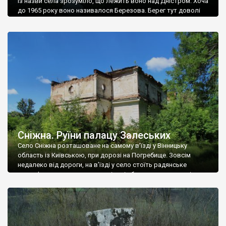
Із назви села зрозуміло, що лежить воно над Дністром. Хоча
до 1965 року воно називалося Березова. Берег тут доволі
високий і крутий, як і майже всюди на Поділлі, але є кілька
грунтових доріг, які збігають аж до самої води – цим
Наддністрянське відрізняється від більшості навколишніх
сіл. У селі є мурована Михайлівська церква. Точної дати […]
Сніжна. Руїни палацу Залеських
Село Сніжна розташоване на самому в’їзді у Вінницьку
область із Київською, при дорозі на Погребище. Зовсім
недалеко від дороги, на в’їзді у село стоїть радянське
рельєфне пано, яке показує жінку і яблуню, а трохи далі, десь
серед дерев, заховалися руїни палацу Залеських. З дороги їх
не видно, але видно дві стареньких колії у траві – […]