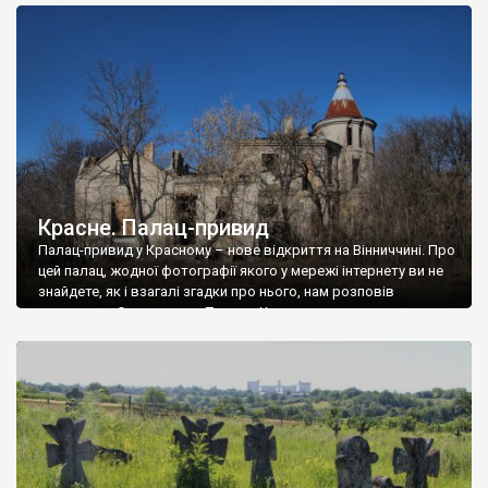
доглянутий, а в іншій суцільна руїна. Руїни палацу Тишкевичів у
Андрушівці, на Вінниччині. Такий стан […]
Красне. Палац-привид
Палац-привид у Красному – нове відкриття на Вінниччині. Про
цей палац, жодної фотографії якого у мережі інтернету ви не
знайдете, як і взагалі згадки про нього, нам розповів
мешканець Самгородка. Палац у Красному вразив не лише
станом руїни і чагарями, які його оточують, але і величчю
навіть у руїні. Можна уявно рекоструювати головний вхід із
[…]