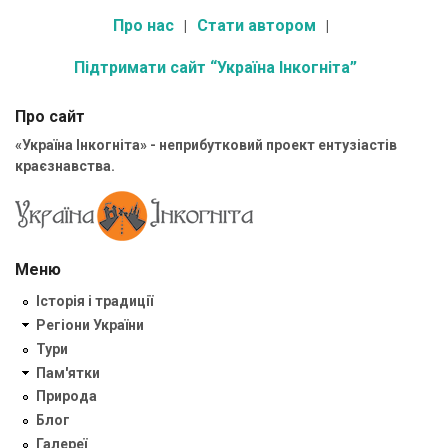
Про нас
Стати автором
Підтримати сайт “Україна Інкогніта”
Про сайт
«Україна Інкогніта» - неприбутковий проект ентузіастів
краєзнавства.
Меню
Історія і традиції
Регіони України
Тури
Пам'ятки
Природа
Блог
Галереї