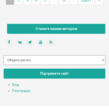
1
2
3
4
5
...
10
...
Далі »
»
Станьте нашим автором
Підтримати сайт
Вхід
Реєстрація