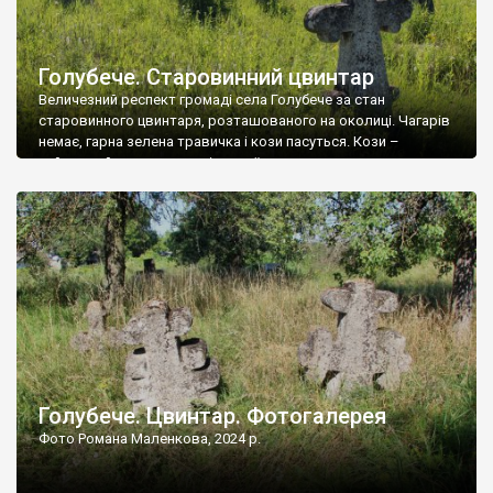
Голубече. Старовинний цвинтар
Величезний респект громаді села Голубече за стан
старовинного цвинтаря, розташованого на околиці. Чагарів
немає, гарна зелена травичка і кози пасуться. Кози –
найкращий регулятор шкідливої, для старих кладовищ,
рослинності. Навесні, коли паростки дерев вкриваються
бруньками, кози ті бруньки обгризають, бо то улюблений
делікатес. На цвинтарі у Голубечому ціла колекція
різноманітних форм хрестів. Село відносно невелике, […]
Голубече. Цвинтар. Фотогалерея
Фото Романа Маленкова, 2024 р.