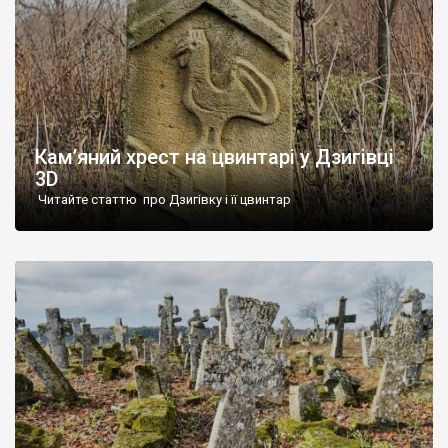
Кам’яний хрест на цвинтарі у Дзигівці
3D
Читайте статтю про Дзигівку і її цвинтар