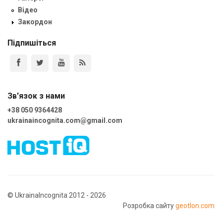
Відео
Закордон
Підпишіться
Зв'язок з нами
+38 050 9364428
ukrainaincognita.com@gmail.com
© UkrainaIncognita 2012 - 2026
Розробка сайту
geotlon.com