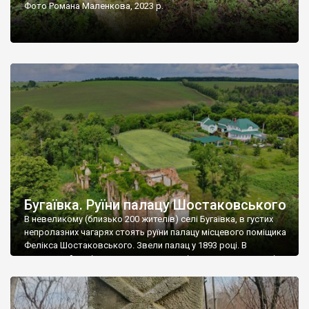
Фото Романа Маленкова, 2023 р.
Бугаївка. Руїни палацу Шостаковського
В невеликому (близько 200 жителів) селі Бугаївка, в густих
непролазних чагарях стоять руїни палацу місцевого поміщика
Фелікса Шостаковського. Звели палац у 1893 році. В
радянський період у ньому спочатку містилася школа, потім
клуб, ще пізніше – гуртожиток. У 60-х роках минулого
століття тут розмістили туберкульозну лікарню. Коли із
палацу виїхала лікарня – ми точно не […]