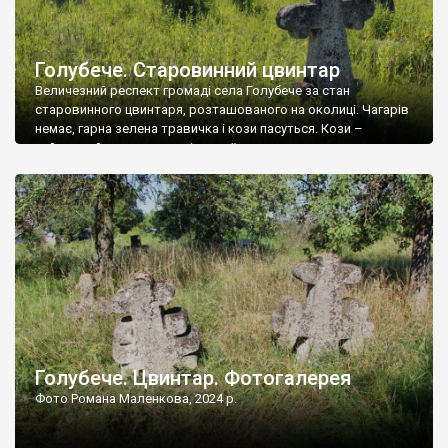
Голубече. Старовинний цвинтар
Величезний респект громаді села Голубече за стан
старовинного цвинтаря, розташованого на околиці. Чагарів
немає, гарна зелена травичка і кози пасуться. Кози –
найкращий регулятор шкідливої, для старих кладовищ,
рослинності. Навесні, коли паростки дерев вкриваються
бруньками, кози ті бруньки обгризають, бо то улюблений
делікатес. На цвинтарі у Голубечому ціла колекція
різноманітних форм хрестів. Село відносно невелике, […]
Голубече. Цвинтар. Фотогалерея
Фото Романа Маленкова, 2024 р.