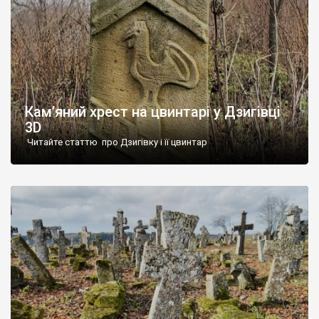
Кам’яний хрест на цвинтарі у Дзигівці
3D
Читайте статтю про Дзигівку і її цвинтар