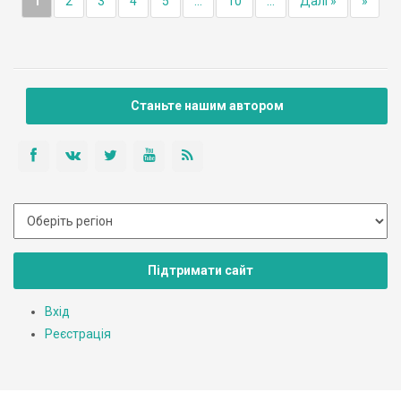
1
2
3
4
5
...
10
...
Далі »
»
Станьте нашим автором
Підтримати сайт
Вхід
Реєстрація