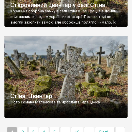
Старовинний цвинтар у селі Стіна
Козацька оборона замку в селі Стіна у 1651 році є відомим
звитяжним епізодом української історії. Поляки тоді не
змогли захопити замок, але оборонців полягло чимало. Їх
поховали на цвинтарі, який тоді називався Замковим. Нині на
місці замку церква із кам’яною огорожею, а цвинтар є. На
ньому чимало хрестів 19 століття, є такі, де епітафії стер […]
Стіна. Цвинтар
Фото Романа Маленкова та Ярослава Геращенка