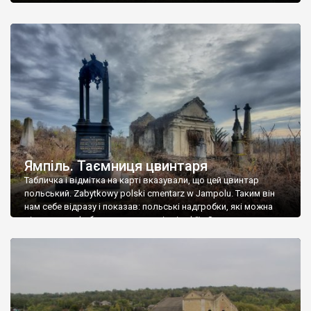
Ямпіль. Таємниця цвинтаря
Табличка і відмітка на карті вказували, що цей цвинтар
польський. Zabytkowy polski cmentarz w Jampolu. Таким він
нам себе відразу і показав: польські надгробки, які можна
віднести до фабричних, польські епітафії… Загалом цвинтар
виявився величезним – порахували площу у GoogleMaps –
виявилося більше семи гектарів. Перше враження про
абсолютну звичайність польського цвинтаря виявилося
оманливим – […]