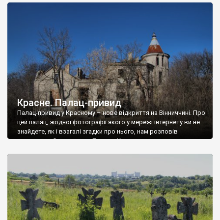
доглянутий, а в іншій суцільна руїна. Руїни палацу Тишкевичів у
Андрушівці, на Вінниччині. Такий стан […]
Красне. Палац-привид
Палац-привид у Красному – нове відкриття на Вінниччині. Про
цей палац, жодної фотографії якого у мережі інтернету ви не
знайдете, як і взагалі згадки про нього, нам розповів
мешканець Самгородка. Палац у Красному вразив не лише
станом руїни і чагарями, які його оточують, але і величчю
навіть у руїні. Можна уявно рекоструювати головний вхід із
[…]