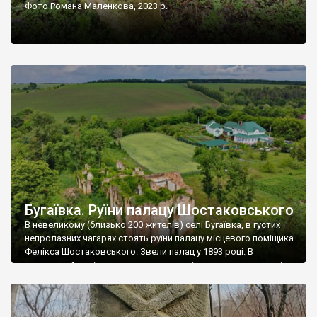
Фото Романа Маленкова, 2023 р.
Бугаївка. Руїни палацу Шостаковського
В невеликому (близько 200 жителів) селі Бугаївка, в густих
непролазних чагарях стоять руїни палацу місцевого поміщика
Фелікса Шостаковського. Звели палац у 1893 році. В
радянський період у ньому спочатку містилася школа, потім
клуб, ще пізніше – гуртожиток. У 60-х роках минулого
століття тут розмістили туберкульозну лікарню. Коли із
палацу виїхала лікарня – ми точно не […]