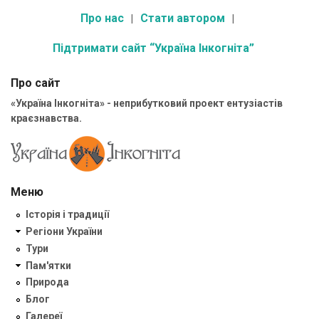
Про нас
Стати автором
Підтримати сайт “Україна Інкогніта”
Про сайт
«Україна Інкогніта» - неприбутковий проект ентузіастів
краєзнавства.
Меню
Історія і традиції
Регіони України
Тури
Пам'ятки
Природа
Блог
Галереї