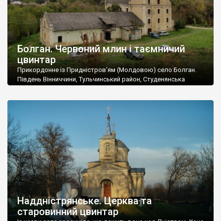
Болган. Червоний млин і таємничий
цвинтар
Прикордонне із Придністров’ям (Молдовою) село Болган.
Південь Вінниччини, Тульчинський район, Студенянська
громада. У селі мешкає близько тисячі осіб. Спочатку ми
дізналися, що у Болгані є величезний захаращений
старовинний цвинтар із кам’яними хрестами. Всі епітафії, які
збереглися, написані кирилицею, церковнослов’янською
мовою. За всіма традиційними ознаками – цвинтар
український. Хрести датуються 19 століттям. У 1924-1940
роках Болган […]
Наддністрянське. Церква та
старовинний цвинтар