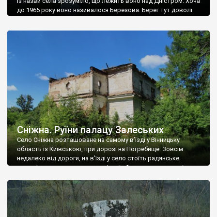
Із назви села зрозуміло, що лежить воно над Дністром. Хоча
до 1965 року воно називалося Березова. Берег тут доволі
високий і крутий, як і майже всюди на Поділлі, але є кілька
грунтових доріг, які збігають аж до самої води – цим
Наддністрянське відрізняється від більшості навколишніх
сіл. У селі є мурована Михайлівська церква. Точної дати […]
Сніжна. Руїни палацу Залеських
Село Сніжна розташоване на самому в’їзді у Вінницьку
область із Київською, при дорозі на Погребище. Зовсім
недалеко від дороги, на в’їзді у село стоїть радянське
рельєфне пано, яке показує жінку і яблуню, а трохи далі, десь
серед дерев, заховалися руїни палацу Залеських. З дороги їх
не видно, але видно дві стареньких колії у траві – […]