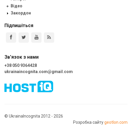
Відео
Закордон
Підпишіться
Зв'язок з нами
+38 050 9364428
ukrainaincognita.com@gmail.com
© UkrainaIncognita 2012 - 2026
Розробка сайту
geotlon.com