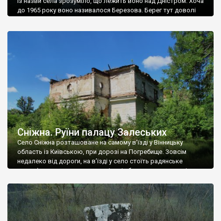
Із назви села зрозуміло, що лежить воно над Дністром. Хоча
до 1965 року воно називалося Березова. Берег тут доволі
високий і крутий, як і майже всюди на Поділлі, але є кілька
грунтових доріг, які збігають аж до самої води – цим
Наддністрянське відрізняється від більшості навколишніх
сіл. У селі є мурована Михайлівська церква. Точної дати […]
Сніжна. Руїни палацу Залеських
Село Сніжна розташоване на самому в’їзді у Вінницьку
область із Київською, при дорозі на Погребище. Зовсім
недалеко від дороги, на в’їзді у село стоїть радянське
рельєфне пано, яке показує жінку і яблуню, а трохи далі, десь
серед дерев, заховалися руїни палацу Залеських. З дороги їх
не видно, але видно дві стареньких колії у траві – […]