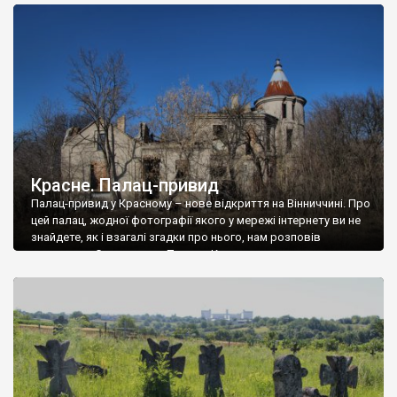
доглянутий, а в іншій суцільна руїна. Руїни палацу Тишкевичів у
Андрушівці, на Вінниччині. Такий стан […]
Красне. Палац-привид
Палац-привид у Красному – нове відкриття на Вінниччині. Про
цей палац, жодної фотографії якого у мережі інтернету ви не
знайдете, як і взагалі згадки про нього, нам розповів
мешканець Самгородка. Палац у Красному вразив не лише
станом руїни і чагарями, які його оточують, але і величчю
навіть у руїні. Можна уявно рекоструювати головний вхід із
[…]