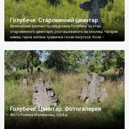
Голубече. Старовинний цвинтар
Величезний респект громаді села Голубече за стан
старовинного цвинтаря, розташованого на околиці. Чагарів
немає, гарна зелена травичка і кози пасуться. Кози –
найкращий регулятор шкідливої, для старих кладовищ,
рослинності. Навесні, коли паростки дерев вкриваються
бруньками, кози ті бруньки обгризають, бо то улюблений
делікатес. На цвинтарі у Голубечому ціла колекція
різноманітних форм хрестів. Село відносно невелике, […]
Голубече. Цвинтар. Фотогалерея
Фото Романа Маленкова, 2024 р.