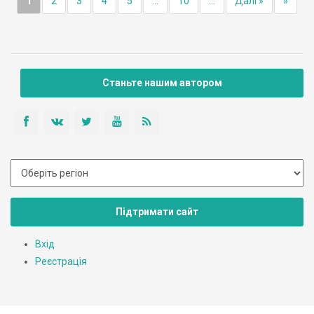
1
2
3
4
5
...
10
...
Далі »
»
Станьте нашим автором
Підтримати сайт
Вхід
Реєстрація