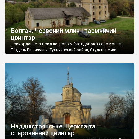
Болган. Червоний млин і таємничий
цвинтар
Прикордонне із Придністров’ям (Молдовою) село Болган.
Південь Вінниччини, Тульчинський район, Студенянська
громада. У селі мешкає близько тисячі осіб. Спочатку ми
дізналися, що у Болгані є величезний захаращений
старовинний цвинтар із кам’яними хрестами. Всі епітафії, які
збереглися, написані кирилицею, церковнослов’янською
мовою. За всіма традиційними ознаками – цвинтар
український. Хрести датуються 19 століттям. У 1924-1940
роках Болган […]
Наддністрянське. Церква та
старовинний цвинтар