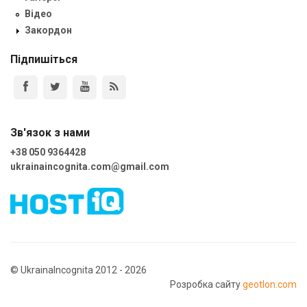
Відео
Закордон
Підпишіться
Зв'язок з нами
+38 050 9364428
ukrainaincognita.com@gmail.com
© UkrainaIncognita 2012 - 2026
Розробка сайту
geotlon.com