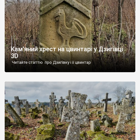
Кам’яний хрест на цвинтарі у Дзигівці
3D
Читайте статтю про Дзигівку і її цвинтар