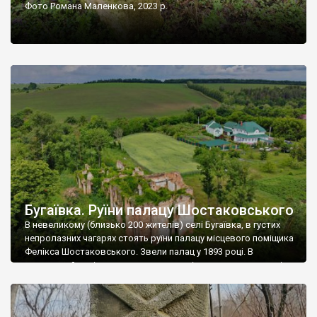
Фото Романа Маленкова, 2023 р.
Бугаївка. Руїни палацу Шостаковського
В невеликому (близько 200 жителів) селі Бугаївка, в густих
непролазних чагарях стоять руїни палацу місцевого поміщика
Фелікса Шостаковського. Звели палац у 1893 році. В
радянський період у ньому спочатку містилася школа, потім
клуб, ще пізніше – гуртожиток. У 60-х роках минулого
століття тут розмістили туберкульозну лікарню. Коли із
палацу виїхала лікарня – ми точно не […]