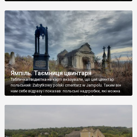
Ямпіль. Таємниця цвинтаря
Табличка і відмітка на карті вказували, що цей цвинтар
польський. Zabytkowy polski cmentarz w Jampolu. Таким він
нам себе відразу і показав: польські надгробки, які можна
віднести до фабричних, польські епітафії… Загалом цвинтар
виявився величезним – порахували площу у GoogleMaps –
виявилося більше семи гектарів. Перше враження про
абсолютну звичайність польського цвинтаря виявилося
оманливим – […]