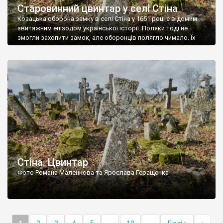
Старовинний цвинтар у селі Стіна
Козацька оборона замку в селі Стіна у 1651 році є відомим
звитяжним епізодом української історії. Поляки тоді не
змогли захопити замок, але оборонців полягло чимало. Їх
поховали на цвинтарі, який тоді називався Замковим. Нині на
місці замку церква із кам’яною огорожею, а цвинтар є. На
ньому чимало хрестів 19 століття, є такі, де епітафії стер […]
Стіна. Цвинтар
Фото Романа Маленкова та Ярослава Геращенка