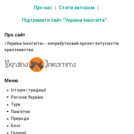
Про нас
Стати автором
Підтримати сайт “Україна Інкогніта”
Про сайт
«Україна Інкогніта» - неприбутковий проект ентузіастів
краєзнавства.
Меню
Історія і традиції
Регіони України
Тури
Пам'ятки
Природа
Блог
Галереї